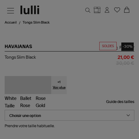
Aller au contenu principal
Accueil
Tongs Slim Black
SOLDES
-30%
HAVAIANAS
Partager
Tongs
Tongs Slim Black
21,00 €
Slim
30,00 €
Black
+
1
Voir plus
Guide des tailles
Taille
Prendre votre taille habituelle.