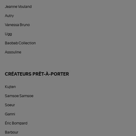
Jeanne Vouland
Autry
Vanessa Bruno
Ugg
Baobab Collection
Assouline
CRÉATEURS PRÊT-À-PORTER
Kujten
Samsoe Samsoe
Soeur
Ganni
Éric Bompard
Barbour