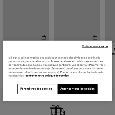
NOUVELLE COLLECTION
N
Continuer sans accepter
JEROME DREYFUSS
TORAL
Sac Bobi S Cuir Lamé
Mocassins Killian Sport
Veste
Champagne
Mousse
lulli-sur-la-toile.com utilise des cookies et technologies similaires à des fins de
480,00 €
189,00 €
performance, personnalisation, publicité et analyses, en collaboration avec des
partenaires tels que Google. Vous pouvez configurer vos choix via « Paramétrer »,
accepter l’ensemble des cookies (« J’accepte ») ou refuser ceux non strictement
nécessaires (« Continuer sans accepter »). Pour en savoir plus sur l’utilisation de
vos données,
consulter notre politique de cookies
Paramètres des cookies
Autoriser tous les cookies