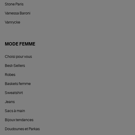
Stone Paris
Vanessa Baroni
Vanrycke
MODE FEMME
Choisi pour vous
Best-Sellers
Robes
Baskets femme
Sweatshirt
Jeans
Sacs à main
Bijoux tendances
Doudounes et Parkas