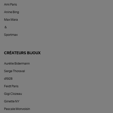
Ami Paris
Anine Bing
Max Mara
&
Sportmax
CRÉATEURS BIJOUX
Aurélie Bidermann
Serge Thoraval
d1928
Feidt Paris
Gigi Clozeau
Ginette NY
Pascale Monvoisin