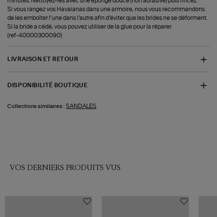
minutes. Nettoyez-les avec une éponge douce (non abrasive) puis rincez.
Si vous rangez vos Havaianas dans une armoire, nous vous recommandons
de les emboîter l’une dans l’autre afin d’éviter que les brides ne se déforment.
Si la bride a cédé, vous pouvez utiliser de la glue pour la réparer.
(ref-40000300090)
LIVRAISON ET RETOUR
DISPONIBILITÉ BOUTIQUE
SANDALES
Collections similaires :
VOS DERNIERS PRODUITS VUS