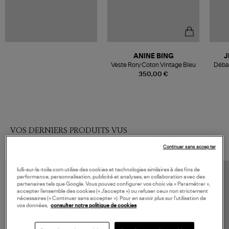
ANINE BING
J
Veste Rory Coton Vintage Bleu
Débar
350,00 €
VOS DERNIERS PRODUITS VUS
Continuer sans accepter
lulli-sur-la-toile.com utilise des cookies et technologies similaires à des fins de
performance, personnalisation, publicité et analyses, en collaboration avec des
partenaires tels que Google. Vous pouvez configurer vos choix via « Paramétrer »,
accepter l’ensemble des cookies (« J’accepte ») ou refuser ceux non strictement
nécessaires (« Continuer sans accepter »). Pour en savoir plus sur l’utilisation de
vos données,
consulter notre politique de cookies