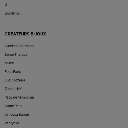
&
Sportmax
CRÉATEURS BIJOUX
Aurélie Bidermann
Serge Thoraval
d1928
Feidt Paris
Gigi Clozeau
Ginette NY
Pascale Monvoisin
Stone Paris
Vanessa Baroni
Vanrycke