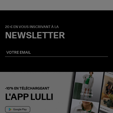
20 € EN VOUS INSCRIVANT À LA
NEWSLETTER
-10% EN TÉLÉCHARGEANT
L'APP LULLI