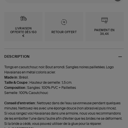
LIVRAISON
PAIEMENT EN
OFFERTE DÈS 150
RETOUR OFFERT
3X,4X
€
DESCRIPTION
Tongs en caoutchouc noir. Bout arrondi. Sangles noires pailletées. Logo
Havaianas en métal coloris acier.
Made in :
Brésil.
Taille & Coupe :
Hauteur de semelle : 1,5 cm.
Composition :
‍Sangles : 100% PVC + Paillettes
Semelle : 100% Caoutchouc
Conseil d'entretien :
Nettoyez dans de l’eau savonneuse pendant quelques
minutes. Nettoyez-les avec une éponge douce (non abrasive) puis rincez.
Si vous rangez vos Havaianas dans une armoire, nous vous recommandons
de les emboîter l’une dans l’autre afin d’éviter que les brides ne se déforment.
Si la bride a cédé, vous pouvez utiliser de la glue pour la réparer.