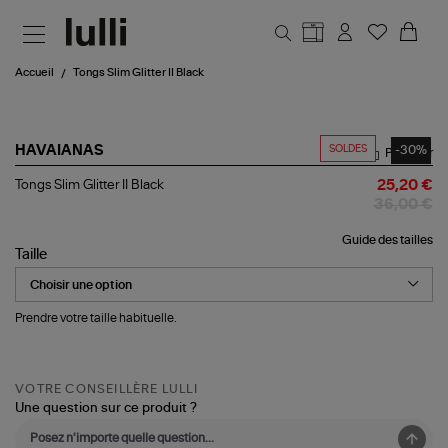
Aller au contenu principal
Accueil
Tongs Slim Glitter II Black
SOLDES
-30%
HAVAIANAS
Partager
Tongs
Tongs Slim Glitter II Black
25,20 €
Slim
36,00 €
Glitter
II
Guide des tailles
Black
Taille
Prendre votre taille habituelle.
VOTRE CONSEILLÈRE LULLI
Une question sur ce produit ?