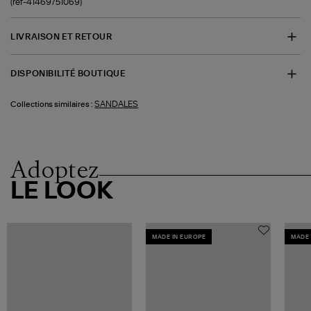
(ref-41469751069)
LIVRAISON ET RETOUR
DISPONIBILITÉ BOUTIQUE
SANDALES
Collections similaires :
Adoptez
LE LOOK
MADE IN EUROPE
MADE 