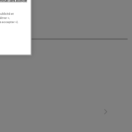
ntinuer sans accepter
ublicité et
étrer »,
s accepter »).