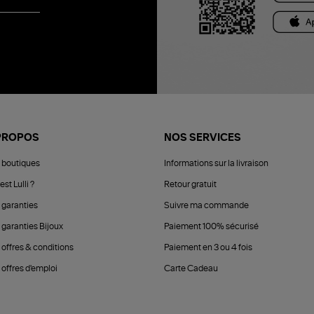
PROPOS
NOS SERVICES
 boutiques
Informations sur la livraison
est Lulli ?
Retour gratuit
 garanties
Suivre ma commande
 garanties Bijoux
Paiement 100% sécurisé
 offres & conditions
Paiement en 3 ou 4 fois
offres d'emploi
Carte Cadeau