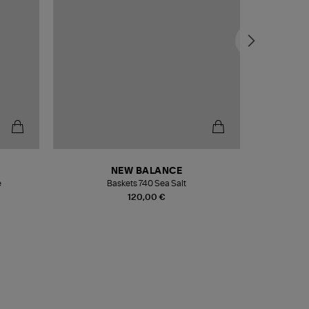
NEW BALANCE
e
Baskets 740 Sea Salt
Veste
120,00 €