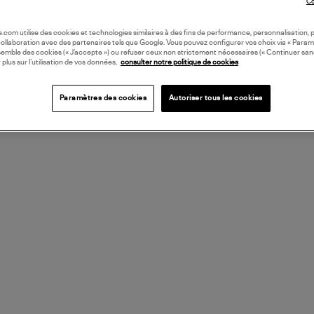
Co
oile.com utilise des cookies et technologies similaires à des fins de performance, personnalisation, p
collaboration avec des partenaires tels que Google. Vous pouvez configurer vos choix via « Param
semble des cookies (« J’accepte ») ou refuser ceux non strictement nécessaires (« Continuer san
 plus sur l’utilisation de vos données,
consulter notre politique de cookies
Paramètres des cookies
Autoriser tous les cookies