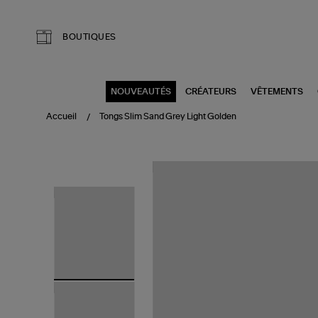
Aller au contenu principal
BOUTIQUES
NOUVEAUTÉS
CRÉATEURS
VÊTEMENTS
Accueil
Tongs Slim Sand Grey Light Golden