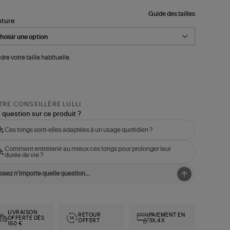
Guide des tailles
nture
dre votre taille habituelle.
RE CONSEILLÈRE LULLI
 question sur ce produit ?
Ces tongs sont-elles adaptées à un usage quotidien ?
Comment entretenir au mieux ces tongs pour prolonger leur
durée de vie ?
LIVRAISON
RETOUR
PAIEMENT EN
OFFERTE DÈS
OFFERT
3X,4X
150 €