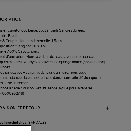
SCRIPTION
s en caoutchouc beige. Bout arrondi. Sangles dorées.
 in :
Brésil.
le & Coupe :
Hauteur de semelle : 1,5 cm.
position :
‍Sangles : 100% PVC.
lle : 100% Caoutchouc.
eil d'entretien :
Nettoyez dans de l’eau savonneuse pendant
ques minutes. Nettoyez-les avec une éponge douce (non abrasive)
 rincez.
ous rangez vos Havaianas dans une armoire, nous vous
mmandons de les emboîter l’une dans l’autre afin d’éviter que les
es ne se déforment.
a bride a cédé, vous pouvez utiliser de la glue pour la réparer.
f-40000302719)
VRAISON ET RETOUR
SANDALES
ections similaires :