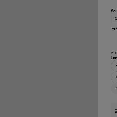
Poi
Pren
VOT
Une