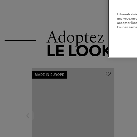
lulli-sur-la-t
analyses, en 
accepter l’en
Pour en savoir
Adoptez
LE LOOK
MADE IN EUROPE