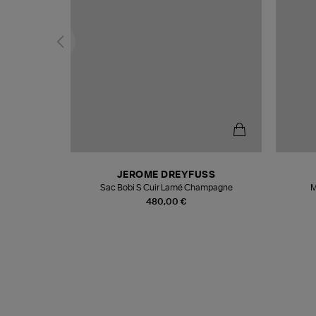
N
JEROME DREYFUSS
te
Sac Bobi S Cuir Lamé Champagne
M
480,00 €