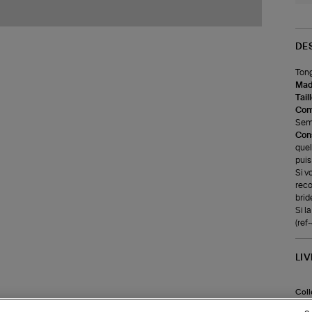
DE
Tong
Made
Tail
Com
Seme
Cons
quel
puis
Si v
reco
brid
Si l
(re
LI
Coll