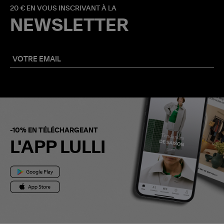
20 € EN VOUS INSCRIVANT À LA
NEWSLETTER
-10% EN TÉLÉCHARGEANT
L'APP LULLI