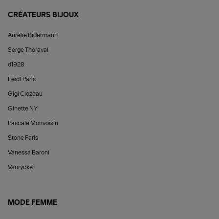
CRÉATEURS BIJOUX
Aurélie Bidermann
Serge Thoraval
d1928
Feidt Paris
Gigi Clozeau
Ginette NY
Pascale Monvoisin
Stone Paris
Vanessa Baroni
Vanrycke
MODE FEMME