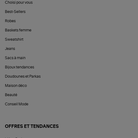
Choisi pour vous
Best-Sellers
Robes
Baskets femme
Sweatshirt
Jeans
Sacs à main
Bijoux tendances
Doudounes et Parkas
Maison déco
Beauté
Conseil Mode
OFFRES ET TENDANCES