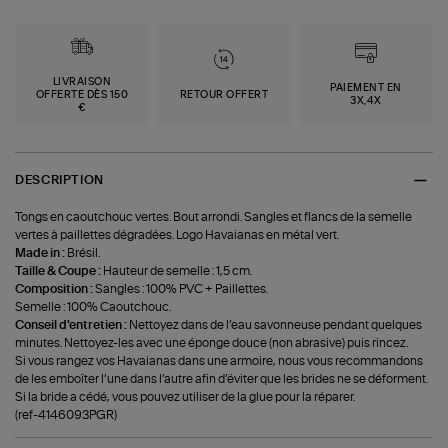
LIVRAISON
PAIEMENT EN
OFFERTE DÈS 150
RETOUR OFFERT
3X,4X
€
DESCRIPTION
Tongs en caoutchouc vertes. Bout arrondi. Sangles et flancs de la semelle
vertes à paillettes dégradées. Logo Havaianas en métal vert.
Made in :
Brésil.
Taille & Coupe :
Hauteur de semelle : 1,5 cm.
Composition :
‍Sangles : 100% PVC + Paillettes.
Semelle : 100% Caoutchouc.
Conseil d'entretien :
Nettoyez dans de l’eau savonneuse pendant quelques
minutes. Nettoyez-les avec une éponge douce (non abrasive) puis rincez.
Si vous rangez vos Havaianas dans une armoire, nous vous recommandons
de les emboîter l’une dans l’autre afin d’éviter que les brides ne se déforment.
Si la bride a cédé, vous pouvez utiliser de la glue pour la réparer.
(ref-4146093PGR)