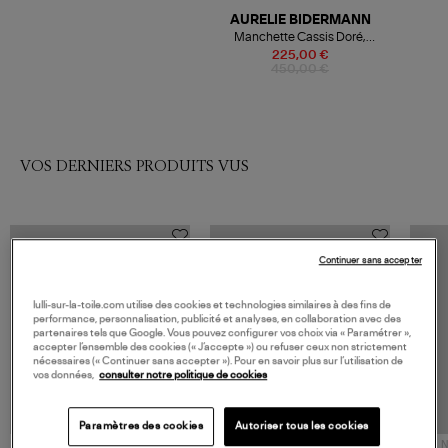
AURELIE BIDERMANN
Manchette Cassis Doré,
Exclusivité Lulli
225,00 €
450,00 €
VOS DERNIERS PRODUITS VUS
Continuer sans accepter
lulli-sur-la-toile.com utilise des cookies et technologies similaires à des fins de
performance, personnalisation, publicité et analyses, en collaboration avec des
partenaires tels que Google. Vous pouvez configurer vos choix via « Paramétrer »,
accepter l’ensemble des cookies (« J’accepte ») ou refuser ceux non strictement
nécessaires (« Continuer sans accepter »). Pour en savoir plus sur l’utilisation de
vos données,
consulter notre politique de cookies
Paramètres des cookies
Autoriser tous les cookies
NOUVELLE COLLECTION
N