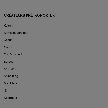
CRÉATEURS PRÊT-À-PORTER
Kujten
Samsoe Samsoe
Soeur
Ganni
Éric Bompard
Barbour
Ami Paris
Anine Bing
Max Mara
&
Sportmax