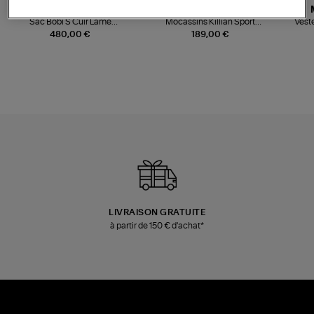
JEROME DREYFUSS
TORAL
Sac Bobi S Cuir Lamé
Mocassins Killian Sport
Veste
Champagne
Mousse
480,00 €
189,00 €
LIVRAISON GRATUITE
à partir de 150 € d'achat*