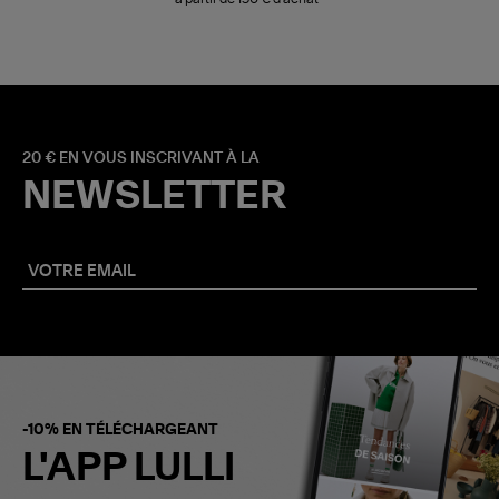
20 € EN VOUS INSCRIVANT À LA
NEWSLETTER
-10% EN TÉLÉCHARGEANT
L'APP LULLI