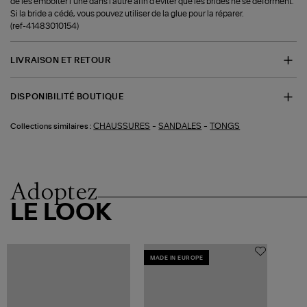
de les emboîter l’une dans l’autre afin d’éviter que les brides ne se déforment.
Si la bride a cédé, vous pouvez utiliser de la glue pour la réparer.
(ref-41483010154)
LIVRAISON ET RETOUR
DISPONIBILITÉ BOUTIQUE
-
-
CHAUSSURES
SANDALES
TONGS
Collections similaires :
Adoptez
LE LOOK
MADE IN EUROPE