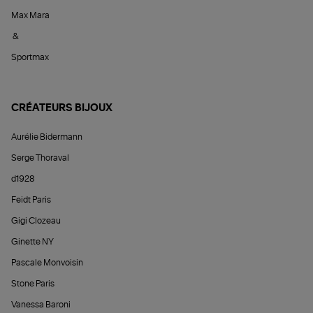
Max Mara
&
Sportmax
CRÉATEURS BIJOUX
Aurélie Bidermann
Serge Thoraval
d1928
Feidt Paris
Gigi Clozeau
Ginette NY
Pascale Monvoisin
Stone Paris
Vanessa Baroni