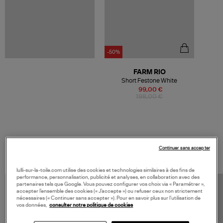
-50%
FARM RIO
Short Festone White
99,00 €
198,00 €
VOS DERNIERS PRODUITS VUS
Continuer sans accepter
lulli-sur-la-toile.com utilise des cookies et technologies similaires à des fins de
performance, personnalisation, publicité et analyses, en collaboration avec des
partenaires tels que Google. Vous pouvez configurer vos choix via « Paramétrer »,
accepter l’ensemble des cookies (« J’accepte ») ou refuser ceux non strictement
nécessaires (« Continuer sans accepter »). Pour en savoir plus sur l’utilisation de
vos données,
consulter notre politique de cookies