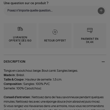
Une question sur ce produit ?
LIVRAISON
PAIEMENT EN
OFFERTE DÈS 150
RETOUR OFFERT
3X,4X
€
DESCRIPTION
Tongs en caoutchouc beige. Bout carré. Sangles beiges.
Made in :
Brésil.
Taille & Coupe :
Hauteur de semelle : 1,5 cm.
Composition :
‍Sangles : 100% PVC
Semelle : 100% Caoutchouc
Conseil d'entretien :
Nettoyez dans de l’eau savonneuse pendant quelques
minutes. Nettoyez-les avec une éponge douce (non abrasive) puis rincez.
Si vous rangez vos Havaianas dans une armoire, nous vous recommandons