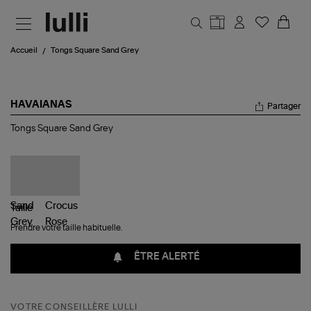
Aller au contenu principal
Accueil
Tongs Square Sand Grey
HAVAIANAS
Partager
Tongs
Tongs Square Sand Grey
Square
Sand
Grey
Taille
Prendre votre taille habituelle.
ÊTRE ALERTÉ
VOTRE CONSEILLÈRE LULLI