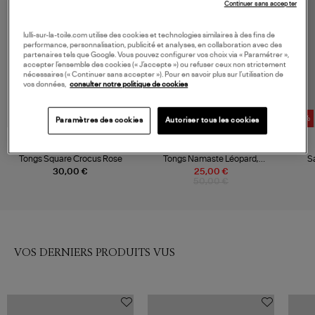
Continuer sans accepter
lulli-sur-la-toile.com utilise des cookies et technologies similaires à des fins de
performance, personnalisation, publicité et analyses, en collaboration avec des
partenaires tels que Google. Vous pouvez configurer vos choix via « Paramétrer »,
accepter l’ensemble des cookies (« J’accepte ») ou refuser ceux non strictement
nécessaires (« Continuer sans accepter »). Pour en savoir plus sur l’utilisation de
vos données,
consulter notre politique de cookies
-50%
-60%
Paramètres des cookies
Autoriser tous les cookies
HAVAIANAS
LOVERS BAY CLUB
Tongs Square Crocus Rose
Tongs Namaste Léopard,
S
Exclusivité Lulli
30,00 €
25,00 €
50,00 €
VOS DERNIERS PRODUITS VUS