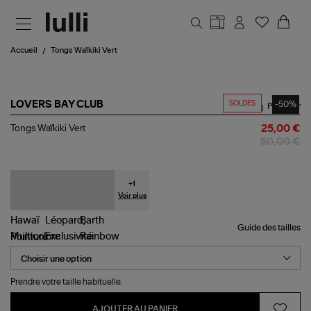
Aller au contenu principal
Accueil
Tongs Waïkiki Vert
SOLDES
-50%
LOVERS BAY CLUB
Partager
Tongs
Tongs Waïkiki Vert
25,00 €
Waïkiki
50,00 €
Vert
+
1
Voir plus
Guide des tailles
Pointure
Prendre votre taille habituelle.
AJOUTER AU PANIER