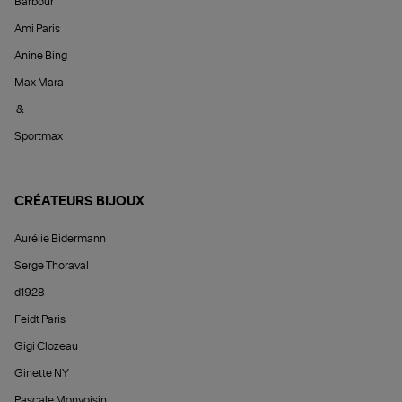
Barbour
Ami Paris
Anine Bing
Max Mara
&
Sportmax
CRÉATEURS BIJOUX
Aurélie Bidermann
Serge Thoraval
d1928
Feidt Paris
Gigi Clozeau
Ginette NY
Pascale Monvoisin