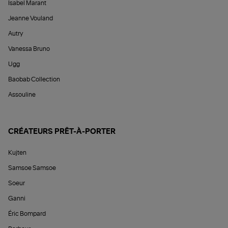
Isabel Marant
Jeanne Vouland
Autry
Vanessa Bruno
Ugg
Baobab Collection
Assouline
CRÉATEURS PRÊT-À-PORTER
Kujten
Samsoe Samsoe
Soeur
Ganni
Éric Bompard