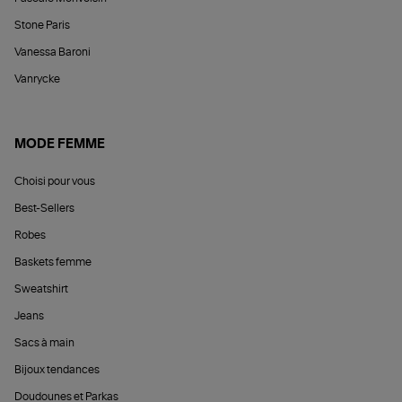
Stone Paris
Vanessa Baroni
Vanrycke
MODE FEMME
Choisi pour vous
Best-Sellers
Robes
Baskets femme
Sweatshirt
Jeans
Sacs à main
Bijoux tendances
Doudounes et Parkas