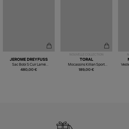
NOUVELLE COLLECTION
N
JEROME DREYFUSS
TORAL
Sac Bobi S Cuir Lamé
Mocassins Killian Sport
Veste
Champagne
Mousse
480,00 €
189,00 €