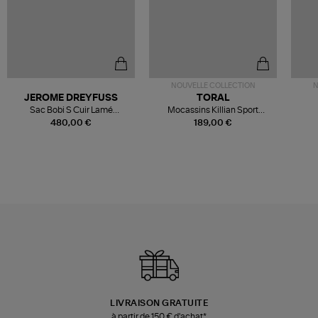
NOUVELLE COLLECTION
N
JEROME DREYFUSS
TORAL
Sac Bobi S Cuir Lamé
Mocassins Killian Sport
Champagne
Mousse
480,00 €
189,00 €
LIVRAISON GRATUITE
à partir de 150 € d'achat*