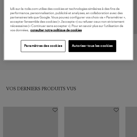
lulli-sur-la-toile.com utilise des cookies et technologies similaires à des fins de
performance, personnalisation, publicité et analyses, en collaboration avec des
partenaires tels que Google. Vous pouvez configurer vos choix via « Paramétrer »,
accepter l’ensemble des cookies (« J’accepte ») ou refuser ceux non strictement
nécessaires (« Continuer sans accepter »). Pour en savoir plus sur l’utilisation de
vos données,
consulter notre politique de cookies
GANNI
A LA FOLIE
Paramètres des cookies
Autoriser tous les cookies
Top Maille Noir Lacets
Top Gora Noir
195,00 €
115,00 €
VOS DERNIERS PRODUITS VUS