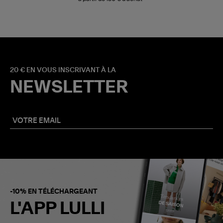
20 € EN VOUS INSCRIVANT À LA
NEWSLETTER
-10% EN TÉLÉCHARGEANT
L'APP LULLI