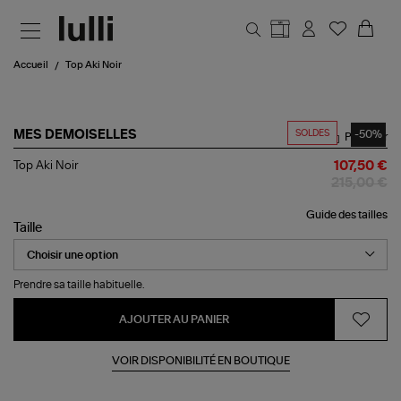
Aller au contenu principal
Accueil
Top Aki Noir
SOLDES
-50%
MES DEMOISELLES
Partager
Top
Top Aki Noir
107,50 €
Aki
215,00 €
Noir
Guide des tailles
Taille
Prendre sa taille habituelle.
AJOUTER AU PANIER
VOIR DISPONIBILITÉ EN BOUTIQUE