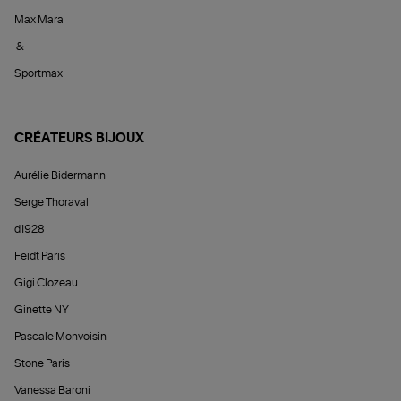
Max Mara
&
Sportmax
CRÉATEURS BIJOUX
Aurélie Bidermann
Serge Thoraval
d1928
Feidt Paris
Gigi Clozeau
Ginette NY
Pascale Monvoisin
Stone Paris
Vanessa Baroni