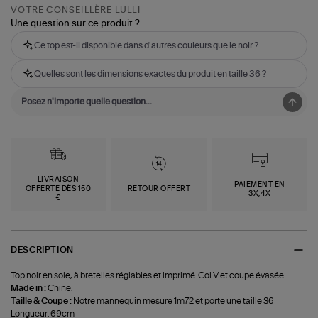
VOTRE CONSEILLÈRE LULLI
Une question sur ce produit ?
Ce top est-il disponible dans d'autres couleurs que le noir ?
Quelles sont les dimensions exactes du produit en taille 36 ?
LIVRAISON
PAIEMENT EN
OFFERTE DÈS 150
RETOUR OFFERT
3X,4X
€
DESCRIPTION
Top noir en soie, à bretelles réglables et imprimé. Col V et coupe évasée.
Made in :
Chine.
Taille & Coupe :
Notre mannequin mesure 1m72 et porte une taille 36
Longueur: 69cm