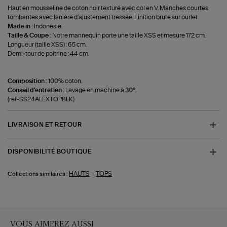
Haut en mousseline de coton noir texturé avec col en V. Manches courtes
tombantes avec lanière d’ajustement tressée. Finition brute sur ourlet.
Made in :
Indonésie.
Taille & Coupe :
Notre mannequin porte une taille XSS et mesure 172 cm.
Longueur (taille XSS) : 65 cm.
Demi-tour de poitrine : 44 cm.
Composition :
100% coton.
Conseil d'entretien :
Lavage en machine à 30°.
(ref-SS24ALEXTOPBLK)
LIVRAISON ET RETOUR
DISPONIBILITÉ BOUTIQUE
-
HAUTS
TOPS
Collections similaires :
VOUS AIMEREZ AUSSI