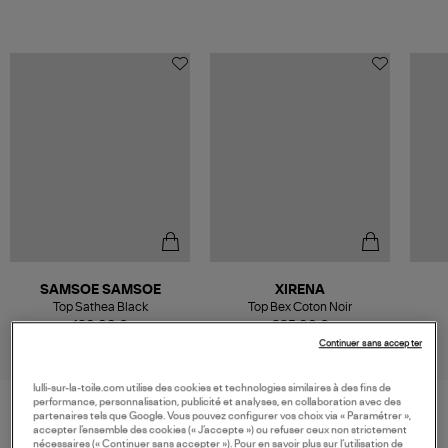
SAMSOE SAMSOE
XIRENA
Top Sathea Black
Top Bex Coton Noir
120,00 €
225,00 €
Continuer sans accepter
lulli-sur-la-toile.com utilise des cookies et technologies similaires à des fins de
performance, personnalisation, publicité et analyses, en collaboration avec des
partenaires tels que Google. Vous pouvez configurer vos choix via « Paramétrer »,
accepter l’ensemble des cookies (« J’accepte ») ou refuser ceux non strictement
VOS DERNIERS PRODUITS VUS
nécessaires (« Continuer sans accepter »). Pour en savoir plus sur l’utilisation de