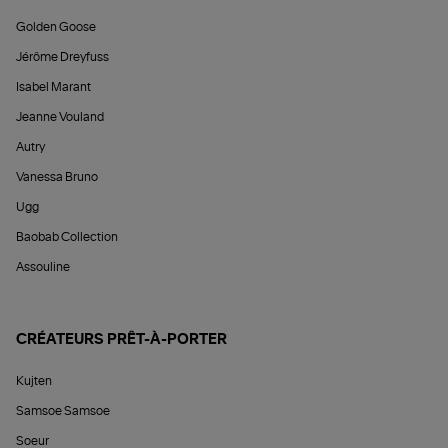
Golden Goose
Jérôme Dreyfuss
Isabel Marant
Jeanne Vouland
Autry
Vanessa Bruno
Ugg
Baobab Collection
Assouline
CRÉATEURS PRÊT-À-PORTER
Kujten
Samsoe Samsoe
Soeur