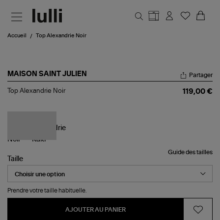
Aller au contenu principal
Accueil
Top Alexandrie Noir
MAISON SAINT JULIEN
Partager
Top
Top Alexandrie Noir
119,00 €
Alexandrie
Noir
Guide des tailles
Taille
Prendre votre taille habituelle.
AJOUTER AU PANIER