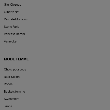
Gigi Clozeau
Ginette NY
Pascale Monvoisin
Stone Paris
Vanessa Baroni
Vanrycke
MODE FEMME
Choisi pour vous
Best-Sellers
Robes
Baskets femme
Sweatshirt
Jeans