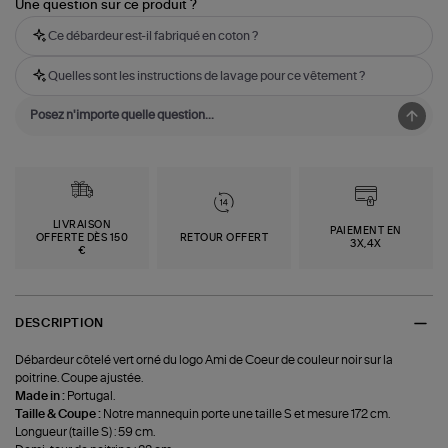
Une question sur ce produit ?
Ce débardeur est-il fabriqué en coton ?
Quelles sont les instructions de lavage pour ce vêtement ?
LIVRAISON
PAIEMENT EN
OFFERTE DÈS 150
RETOUR OFFERT
3X,4X
€
DESCRIPTION
Débardeur côtelé vert orné du logo Ami de Coeur de couleur noir sur la
poitrine. Coupe ajustée.
Made in :
Portugal.
Taille & Coupe :
Notre mannequin porte une taille S et mesure 172 cm.
Longueur (taille S) : 59 cm.