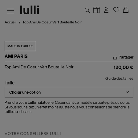
Aller au contenu principal
Accueil
Top Ami De Coeur Vert Bouteille Noir
MADE IN EUROPE
AMI PARIS
Partager
Top
Top Ami De Coeur Vert Bouteille Noir
120,00 €
Ami
De
Guide des tailles
Coeur
Taille
Vert
Bouteille
Noir
Prendre votre taille habituelle. Cependant ce modèle se porte près du corps.
Si vous souhaitez un effet moins ajusté nous vous conseillons de prendre la
taille au-dessus.
VOTRE CONSEILLÈRE LULLI