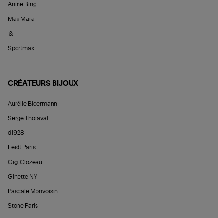
Anine Bing
Max Mara
&
Sportmax
CRÉATEURS BIJOUX
Aurélie Bidermann
Serge Thoraval
d1928
Feidt Paris
Gigi Clozeau
Ginette NY
Pascale Monvoisin
Stone Paris