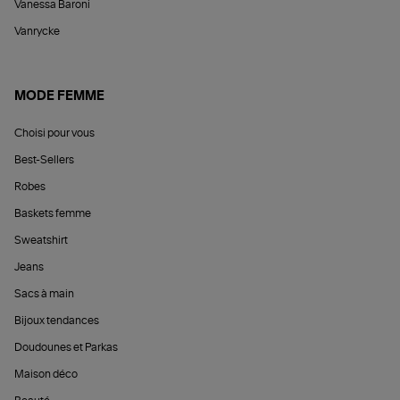
Vanessa Baroni
Vanrycke
MODE FEMME
Choisi pour vous
Best-Sellers
Robes
Baskets femme
Sweatshirt
Jeans
Sacs à main
Bijoux tendances
Doudounes et Parkas
Maison déco