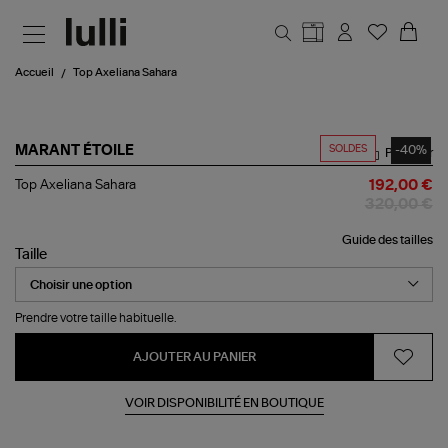
Aller au contenu principal
Accueil
Top Axeliana Sahara
SOLDES
-40%
MARANT ÉTOILE
Partager
Top
Top Axeliana Sahara
192,00 €
Axeliana
320,00 €
Sahara
Guide des tailles
Taille
Prendre votre taille habituelle.
AJOUTER AU PANIER
VOIR DISPONIBILITÉ EN BOUTIQUE