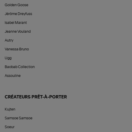
Golden Goose
Jérôme Dreyfuss
Isabel Marant
Jeanne Vouland
Autry
Vanessa Bruno
Ugg
Baobab Collection
Assouline
CRÉATEURS PRÊT-À-PORTER
Kujten
Samsoe Samsoe
Soeur