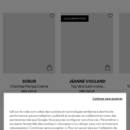
COLLABORATION
SOEUR
JEANNE VOULAND
Chemise Pampa Creme
Top Véra Satin Ivoire,
T
Collaboration Jeanne Vouland
165,00 €
195,00 €
x Véronika Loubry
Continuer sans accepter
lulli-sur-la-toile.com utilise des cookies et technologies similaires à des fins de
performance, personnalisation, publicité et analyses, en collaboration avec des
partenaires tels que Google. Vous pouvez configurer vos choix via « Paramétrer »,
VOS DERNIERS PRODUITS VUS
accepter l’ensemble des cookies (« J’accepte ») ou refuser ceux non strictement
nécessaires (« Continuer sans accepter »). Pour en savoir plus sur l’utilisation de