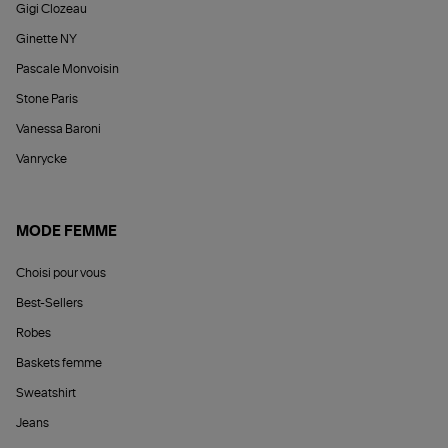
Gigi Clozeau
Ginette NY
Pascale Monvoisin
Stone Paris
Vanessa Baroni
Vanrycke
MODE FEMME
Choisi pour vous
Best-Sellers
Robes
Baskets femme
Sweatshirt
Jeans