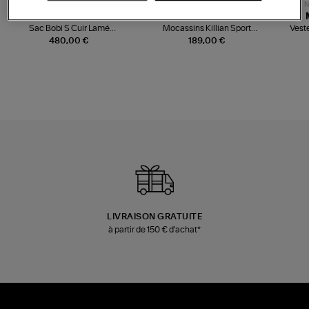
NOUVELLE COLLECTION
N
JEROME DREYFUSS
TORAL
Sac Bobi S Cuir Lamé
Mocassins Killian Sport
Veste
Champagne
Mousse
480,00 €
189,00 €
LIVRAISON GRATUITE
à partir de 150 € d'achat*