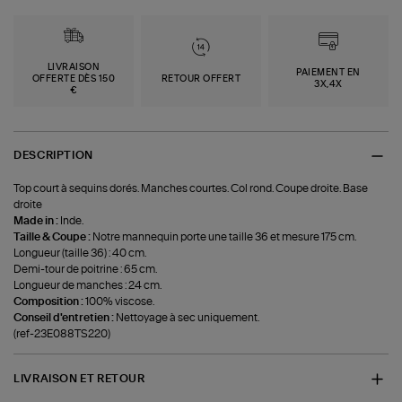
LIVRAISON
PAIEMENT EN
OFFERTE DÈS 150
RETOUR OFFERT
3X,4X
€
DESCRIPTION
Top court à sequins dorés. Manches courtes. Col rond. Coupe droite. Base
droite
Made in :
Inde.
Taille & Coupe :
Notre mannequin porte une taille 36 et mesure 175 cm.
Longueur (taille 36) : 40 cm.
Demi-tour de poitrine : 65 cm.
Longueur de manches : 24 cm.
Composition :
100% viscose.
Conseil d'entretien :
Nettoyage à sec uniquement.
(ref-23E088TS220)
LIVRAISON ET RETOUR