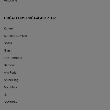
Assouline
CRÉATEURS PRÊT-À-PORTER
Kujten
Samsoe Samsoe
Soeur
Ganni
Éric Bompard
Barbour
Ami Paris
Anine Bing
Max Mara
&
Sportmax