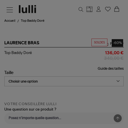
Aller au contenu principal
Accueil
Top Baddy Doré
SOLDES
-60%
LAURENCE BRAS
Partager
Top
Top Baddy Doré
136,00 €
Baddy
340,00 €
Doré
Guide des tailles
Taille
VOTRE CONSEILLÈRE LULLI
Une question sur ce produit ?