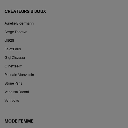
CRÉATEURS BIJOUX
Aurélie Bidermann
Serge Thoraval
d1928
Feidt Paris
Gigi Clozeau
Ginette NY
Pascale Monvoisin
Stone Paris
Vanessa Baroni
Vanrycke
MODE FEMME