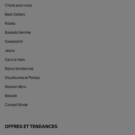
Choisi pour vous
Best-Sellers
Robes
Baskets femme
Sweatshirt
Jeans
Sacs à main
Bijoux tendances
Doudounes et Parkas
Maison déco
Beauté
Conseil Mode
OFFRES ET TENDANCES