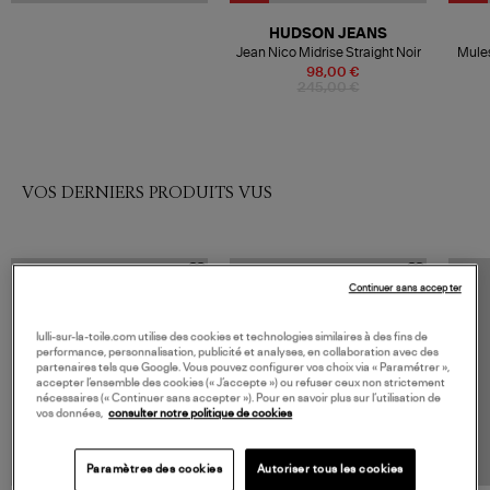
HUDSON JEANS
Jean Nico Midrise Straight Noir
Mules
98,00 €
245,00 €
VOS DERNIERS PRODUITS VUS
Continuer sans accepter
lulli-sur-la-toile.com utilise des cookies et technologies similaires à des fins de
performance, personnalisation, publicité et analyses, en collaboration avec des
partenaires tels que Google. Vous pouvez configurer vos choix via « Paramétrer »,
accepter l’ensemble des cookies (« J’accepte ») ou refuser ceux non strictement
nécessaires (« Continuer sans accepter »). Pour en savoir plus sur l’utilisation de
vos données,
consulter notre politique de cookies
Paramètres des cookies
Autoriser tous les cookies