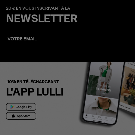
20 € EN VOUS INSCRIVANT À LA
NEWSLETTER
-10% EN TÉLÉCHARGEANT
L'APP LULLI