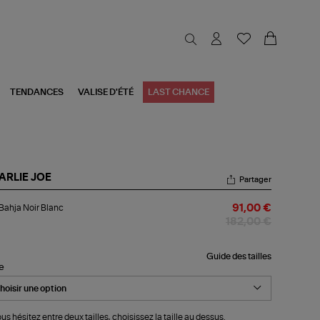
TENDANCES
VALISE D'ÉTÉ
LAST CHANCE
ARLIE JOE
Partager
p
Bahja Noir Blanc
91,00 €
ja
r
182,00 €
nc
Guide des tailles
le
ous hésitez entre deux tailles, choisissez la taille au dessus.