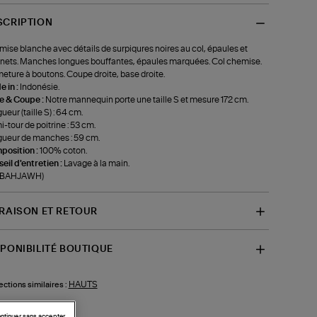
SCRIPTION
ise blanche avec détails de surpiqures noires au col, épaules et
nets. Manches longues bouffantes, épaules marquées. Col chemise.
eture à boutons. Coupe droite, base droite.
 in :
Indonésie.
le & Coupe :
Notre mannequin porte une taille S et mesure 172 cm.
ueur (taille S) : 64 cm.
-tour de poitrine : 53 cm.
ueur de manches : 59 cm.
position :
100% coton.
eil d'entretien :
Lavage à la main.
f-BAHJAWH)
VRAISON ET RETOUR
SPONIBILITÉ BOUTIQUE
HAUTS
ections similaires :
ntinuer sans accepter