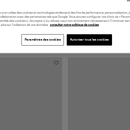
oile.com utilise des cookies et technologies similaires à des fins de performance, personnalisation, p
collaboration avec des partenaires tels que Google. Vous pouvez configurer vos choix via « Param
semble des cookies (« J’accepte ») ou refuser ceux non strictement nécessaires (« Continuer san
 plus sur l’utilisation de vos données,
consulter notre politique de cookies
Paramètres des cookies
Autoriser tous les cookies