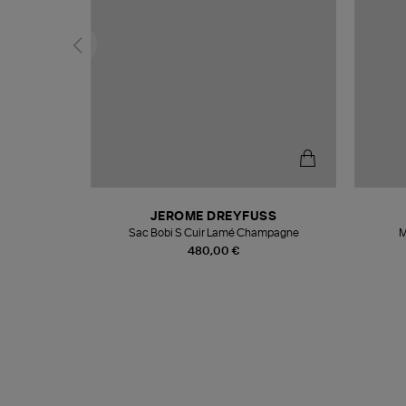
T
JEROME DREYFUSS
k
Sac Bobi S Cuir Lamé Champagne
M
480,00 €