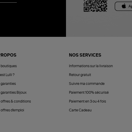
PROPOS
NOS SERVICES
 boutiques
Informations sur la livraison
est Lulli ?
Retour gratuit
 garanties
Suivre ma commande
 garanties Bijoux
Paiement 100% sécurisé
 offres & conditions
Paiement en 3 ou 4 fois
offres d'emploi
Carte Cadeau