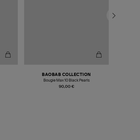
BAOBAB COLLECTION
Bougie Max 10 Black Pearls
Paréo Fou
90,00 €