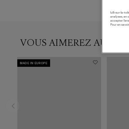
lulli-sur-la-t
analyses, en 
accepter l’en
Pour en savoir
VOUS AIMEREZ AUSSI
MADE IN EUROPE