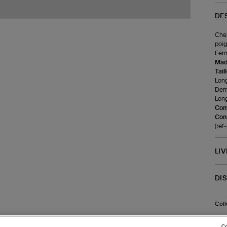
DE
Chem
poig
Ferm
Made
Tail
Long
Demi
Long
Com
Cons
(re
LI
DI
Coll
Co