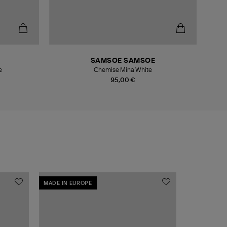
-4
SAMSOE SAMSOE
e
Chemise Mina White
95,00 €
MADE IN EUROPE
MADE IN EU