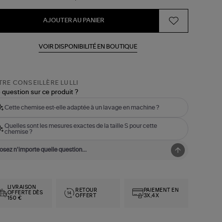
AJOUTER AU PANIER
VOIR DISPONIBILITÉ EN BOUTIQUE
RE CONSEILLÈRE LULLI
 question sur ce produit ?
Cette chemise est-elle adaptée à un lavage en machine ?
Quelles sont les mesures exactes de la taille S pour cette
chemise ?
LIVRAISON
RETOUR
PAIEMENT EN
OFFERTE DÈS
OFFERT
3X,4X
150 €