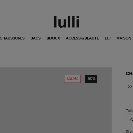
CHAUSSURES
SACS
BIJOUX
ACCESS & BEAUTÉ
LUI
MAISON
CH
-50%
SOLDES
To
Top 
Bah
Noi
Bla
Tail
Si v