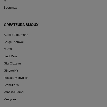
&
Sportmax
CRÉATEURS BIJOUX
Aurélie Bidermann
Serge Thoraval
d1928
Feidt Paris
Gigi Clozeau
Ginette NY
Pascale Monvoisin
Stone Paris
Vanessa Baroni
Vanrycke