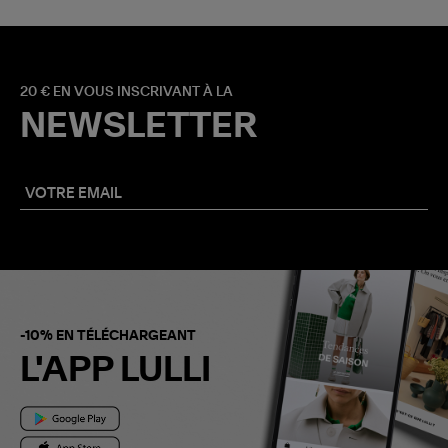
20 € EN VOUS INSCRIVANT À LA
NEWSLETTER
-10% EN TÉLÉCHARGEANT
L'APP LULLI