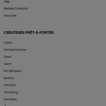
Ugg
Baobab Collection
Assouline
CRÉATEURS PRÊT-À-PORTER
Kujten
Samsoe Samsoe
Soeur
Ganni
Éric Bompard
Barbour
Ami Paris
Anine Bing
Max Mara