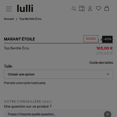
Aller au contenu principal
Accueil
Top Bertille Écru
SOLDES
-40%
MARANT ÉTOILE
Partager
Top
Top Bertille Écru
165,00 €
Bertille
275,00 €
Écru
Guide des tailles
Taille
Prendre votre taille habituelle.
VOTRE CONSEILLÈRE LULLI
Une question sur ce produit ?