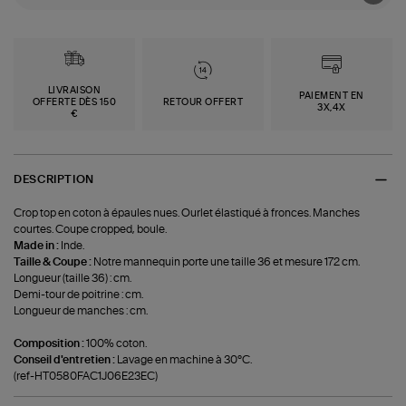
LIVRAISON
PAIEMENT EN
OFFERTE DÈS 150
RETOUR OFFERT
3X,4X
€
DESCRIPTION
Crop top en coton à épaules nues. Ourlet élastiqué à fronces. Manches
courtes. Coupe cropped, boule.
Made in :
Inde.
Taille & Coupe :
Notre mannequin porte une taille 36 et mesure 172 cm.
Longueur (taille 36) : cm.
Demi-tour de poitrine : cm.
Longueur de manches : cm.
Composition :
100% coton.
Conseil d'entretien :
Lavage en machine à 30°C.
(ref-HT0580FAC1J06E23EC)