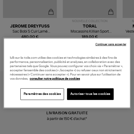
NOUVELLE COLLECTION
N
JEROME DREYFUSS
TORAL
Sac Bobi S Cuir Lamé
Mocassins Killian Sport
Veste
Champagne
Mousse
480,00 €
189,00 €
Continuer sans accepter
lulli-sur-la-toile.com utilise des cookies et technologies similaires à des fins de
performance, personnalisation, publicité et analyses, en collaboration avec des
partenaires tels que Google. Vous pouvez configurer vos choix via « Paramétrer »,
accepter l’ensemble des cookies (« J’accepte ») ou refuser ceux non strictement
nécessaires (« Continuer sans accepter »). Pour en savoir plus sur l’utilisation de
vos données,
consulter notre politique de cookies
Paramètres des cookies
Autoriser tous les cookies
LIVRAISON GRATUITE
à partir de 150 € d'achat*