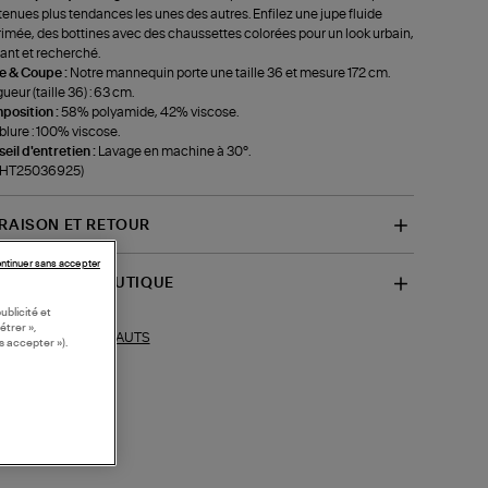
tenues plus tendances les unes des autres. Enfilez une jupe fluide
imée, des bottines avec des chaussettes colorées pour un look urbain,
ant et recherché.
le & Coupe :
Notre mannequin porte une taille 36 et mesure 172 cm.
ueur (taille 36) : 63 cm.
position :
58% polyamide, 42% viscose.
lure : 100% viscose.
eil d'entretien :
Lavage en machine à 30°.
f-HT25036925)
VRAISON ET RETOUR
ntinuer sans accepter
SPONIBILITÉ BOUTIQUE
ublicité et
étrer »,
HAUTS
ections similaires :
s accepter »).