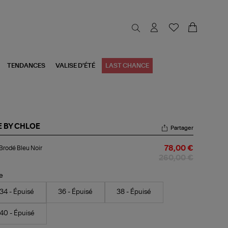
TENDANCES
VALISE D'ÉTÉ
LAST CHANCE
E BY CHLOE
Partager
p
Brodé Bleu Noir
78,00 €
odé
u
260,00 €
r
le
34 - Épuisé
36 - Épuisé
38 - Épuisé
40 - Épuisé