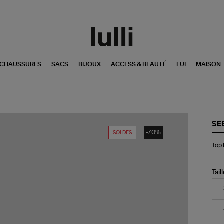
CHAUSSURES
SACS
BIJOUX
ACCESS & BEAUTÉ
LUI
MAISON
SE
-70%
SOLDES
To
Top 
Br
Ble
Noi
Tail