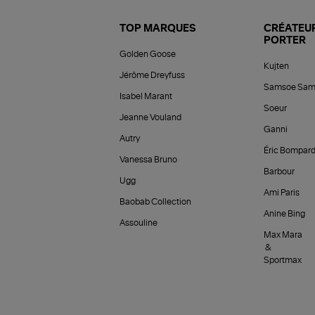
TOP MARQUES
CRÉATEUR
PORTER
Golden Goose
Kujten
Jérôme Dreyfuss
Samsoe Sam
Isabel Marant
Soeur
Jeanne Vouland
Ganni
Autry
Éric Bompar
Vanessa Bruno
Barbour
Ugg
Ami Paris
Baobab Collection
Anine Bing
Assouline
Max Mara
&
Sportmax