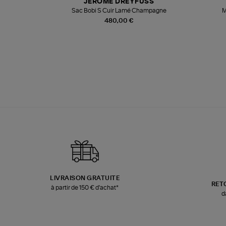
JEROME DREYFUSS
te
Sac Bobi S Cuir Lamé Champagne
M
480,00 €
LIVRAISON GRATUITE
RET
à partir de 150 € d'achat*
d