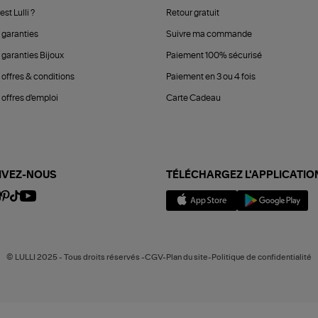
est Lulli ?
Retour gratuit
 garanties
Suivre ma commande
 garanties Bijoux
Paiement 100% sécurisé
 offres & conditions
Paiement en 3 ou 4 fois
offres d'emploi
Carte Cadeau
IVEZ-NOUS
TÉLÉCHARGEZ L'APPLICATIO
© LULLI 2025 - Tous droits réservés -CGV-Plan du site-Politique de confidentialité