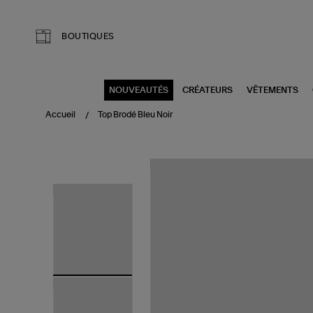
Aller au contenu principal
BOUTIQUES
NOUVEAUTÉS
CRÉATEURS
VÊTEMENTS
Accueil
Top Brodé Bleu Noir