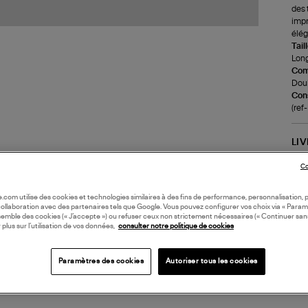
des 
impr
élég
Tail
Long
Com
Doub
Cons
(re
LI
Co
DI
oile.com utilise des cookies et technologies similaires à des fins de performance, personnalisation, p
collaboration avec des partenaires tels que Google. Vous pouvez configurer vos choix via « Param
Coll
semble des cookies (« J’accepte ») ou refuser ceux non strictement nécessaires (« Continuer san
 plus sur l’utilisation de vos données,
consulter notre politique de cookies
Paramètres des cookies
Autoriser tous les cookies