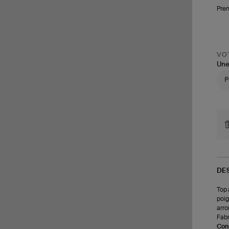
Pren
VOT
Une
DE
Top 
poig
arro
Fabr
Cons