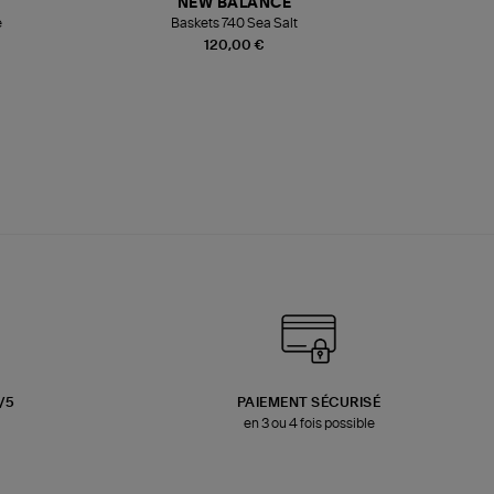
NEW BALANCE
e
Baskets 740 Sea Salt
Veste
120,00 €
3/5
PAIEMENT SÉCURISÉ
en 3 ou 4 fois possible