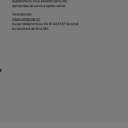
questions ou vous assister dans vos
demandes de service après-vente.
Vous pouvez
nous contacter ici
ou par téléphone au 04 91 44 61 67 du lundi
au vendredi de 9h à 18h.
N