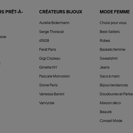
S PRÊT-À-
CRÉATEURS BIJOUX
MODE FEMME
Aurélie Bidermann
Choisi pour vous
Serge Thoraval
Best-Sellers
soe
d1928
Robes
Feidt Paris
Baskets femme
Gigi Clozeau
Sweatshirt
d
Ginette NY
Jeans
Pascale Monvoisin
Sacs à main
Stone Paris
Bijoux tendances
Vanessa Baroni
Doudounes et Parka
Vanrycke
Maison déco
Beauté
Conseil Mode