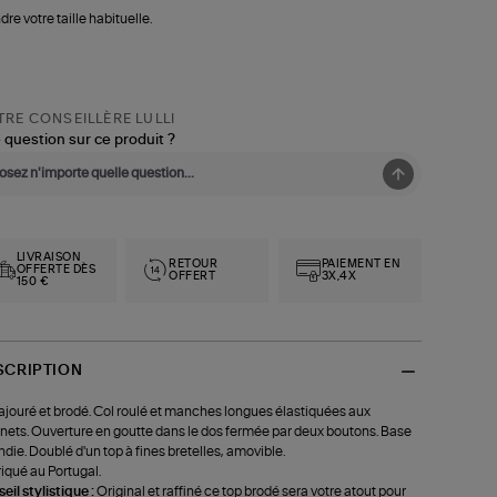
dre votre taille habituelle.
RE CONSEILLÈRE LULLI
 question sur ce produit ?
LIVRAISON
RETOUR
PAIEMENT EN
OFFERTE DÈS
OFFERT
3X,4X
150 €
SCRIPTION
ajouré et brodé. Col roulé et manches longues élastiquées aux
nets. Ouverture en goutte dans le dos fermée par deux boutons. Base
ndie. Doublé d'un top à fines bretelles, amovible.
iqué au Portugal.
eil stylistique :
Original et raffiné ce top brodé sera votre atout pour