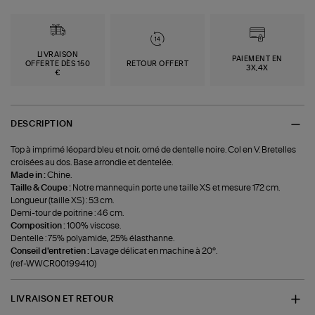
LIVRAISON
PAIEMENT EN
OFFERTE DÈS 150
RETOUR OFFERT
3X,4X
€
DESCRIPTION
Top à imprimé léopard bleu et noir, orné de dentelle noire. Col en V. Bretelles
croisées au dos. Base arrondie et dentelée.
Made in :
Chine.
Taille & Coupe :
Notre mannequin porte une taille XS et mesure 172 cm.
Longueur (taille XS) : 53 cm.
Demi-tour de poitrine : 46 cm.
Composition :
100% viscose.
Dentelle : 75% polyamide, 25% élasthanne.
Conseil d'entretien :
Lavage délicat en machine à 20°.
(ref-WWCR00199410)
LIVRAISON ET RETOUR