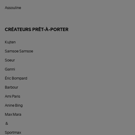
Assouline
CRÉATEURS PRÊT-À-PORTER
Kujten
Samsoe Samsoe
Soeur
Ganni
Éric Bompard
Barbour
Ami Paris
Anine Bing
Max Mara
&
Sportmax