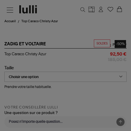
Aller au contenu principal
Accueil
Top Caraco Christy Azur
SOLDES
-50%
ZADIG ET VOLTAIRE
Partager
Top
Top Caraco Christy Azur
92,50 €
Caraco
185,00 €
Christy
Azur
Taille
Prendre votre taille habituelle.
VOTRE CONSEILLÈRE LULLI
Une question sur ce produit ?