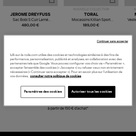
NOUVELLE COLLECTION
N
JEROME DREYFUSS
TORAL
Sac Bobi S Cuir Lamé
Mocassins Killian Sport
Veste
Champagne
Mousse
480,00 €
189,00 €
Continuer sans accepter
lulli-sur-la-toile.com utilise des cookies et technologies similaires à des fins de
performance, personnalisation, publicité et analyses, en collaboration avec des
partenaires tels que Google. Vous pouvez configurer vos choix via « Paramétrer »,
accepter l’ensemble des cookies (« J’accepte ») ou refuser ceux non strictement
nécessaires (« Continuer sans accepter »). Pour en savoir plus sur l’utilisation de
vos données,
consulter notre politique de cookies
Paramètres des cookies
Autoriser tous les cookies
LIVRAISON GRATUITE
à partir de 150 € d'achat*