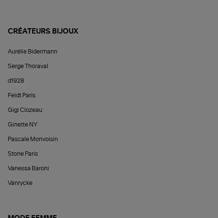
CRÉATEURS BIJOUX
Aurélie Bidermann
Serge Thoraval
d1928
Feidt Paris
Gigi Clozeau
Ginette NY
Pascale Monvoisin
Stone Paris
Vanessa Baroni
Vanrycke