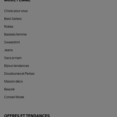
MODE FEMME
Choisi pour vous
Best-Sellers
Robes
Baskets femme
Sweatshirt
Jeans
Sacs à main
Bijoux tendances
Doudounes et Parkas
Maison déco
Beauté
Conseil Mode
OFFRES ET TENDANCES