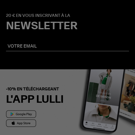
20 € EN VOUS INSCRIVANT À LA
NEWSLETTER
-10% EN TÉLÉCHARGEANT
L'APP LULLI