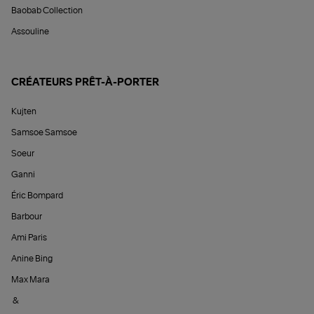
Baobab Collection
Assouline
CRÉATEURS PRÊT-À-PORTER
Kujten
Samsoe Samsoe
Soeur
Ganni
Éric Bompard
Barbour
Ami Paris
Anine Bing
Max Mara
&