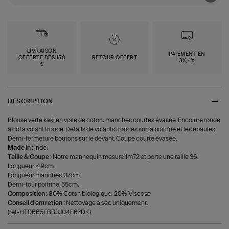
LIVRAISON
PAIEMENT EN
OFFERTE DÈS 150
RETOUR OFFERT
3X,4X
€
DESCRIPTION
Blouse verte kaki en voile de coton, manches courtes évasée. Encolure ronde
à col à volant froncé. Détails de volants froncés sur la poitrine et les épaules.
Demi-fermeture boutons sur le devant. Coupe courte évasée.
Made in :
Inde.
Taille & Coupe :
Notre mannequin mesure 1m72 et porte une taille 36.
Longueur: 49cm
Longueur manches: 37cm.
Demi-tour poitrine: 55cm.
Composition :
80% Coton biologique, 20% Viscose
Conseil d'entretien :
Nettoyage à sec uniquement.
(ref-HT0665FBB3J04E67DK)