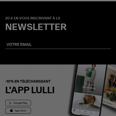
20 € EN VOUS INSCRIVANT À LA
NEWSLETTER
-10% EN TÉLÉCHARGEANT
L'APP LULLI