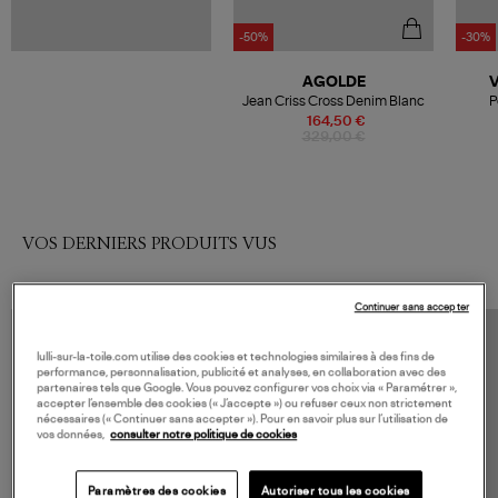
-50%
-30%
AGOLDE
Jean Criss Cross Denim Blanc
P
164,50 €
329,00 €
VOS DERNIERS PRODUITS VUS
Continuer sans accepter
lulli-sur-la-toile.com utilise des cookies et technologies similaires à des fins de
performance, personnalisation, publicité et analyses, en collaboration avec des
partenaires tels que Google. Vous pouvez configurer vos choix via « Paramétrer »,
accepter l’ensemble des cookies (« J’accepte ») ou refuser ceux non strictement
nécessaires (« Continuer sans accepter »). Pour en savoir plus sur l’utilisation de
vos données,
consulter notre politique de cookies
Paramètres des cookies
Autoriser tous les cookies