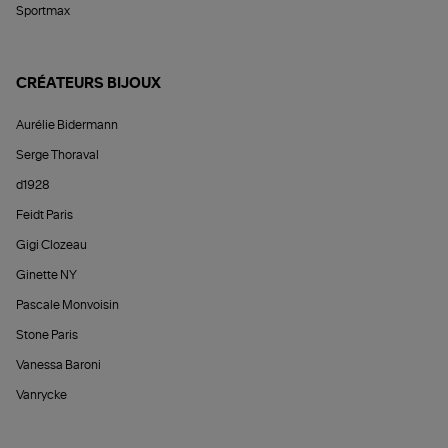
Sportmax
CRÉATEURS BIJOUX
Aurélie Bidermann
Serge Thoraval
d1928
Feidt Paris
Gigi Clozeau
Ginette NY
Pascale Monvoisin
Stone Paris
Vanessa Baroni
Vanrycke