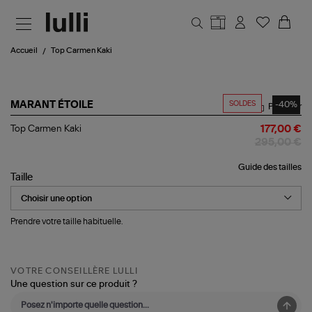
Aller au contenu principal
Accueil
Top Carmen Kaki
SOLDES
-40%
MARANT ÉTOILE
Partager
Top
Top Carmen Kaki
177,00 €
Carmen
295,00 €
Kaki
Guide des tailles
Taille
Prendre votre taille habituelle.
VOTRE CONSEILLÈRE LULLI
Une question sur ce produit ?