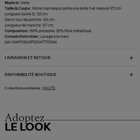
Made in :
Italie.
Taille & Coupe :
Notre mannequin porte une taille S et mesure 172 cm.
Longueur (taille S) : 52 cm.
Demi-tour de poitrine : 40 cm.
Longueur de manche : 67 cm.
Composition :
68% polyester, 32% fibre métallique.
Conseil d'entretien :
Lavage à la main.
(ref-GWP01841P00147770154)
LIVRAISON ET RETOUR
DISPONIBILITÉ BOUTIQUE
HAUTS
Collections similaires :
Adoptez
LE LOOK