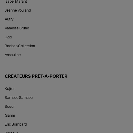
Isabel Marant
Jeanne Vouland
Autry
Vanessa Bruno
Ugg
Baobab Collection
Assouline
CRÉATEURS PRÊT-À-PORTER
Kujten
Samsoe Samsoe
Soeur
Ganni
Éric Bompard