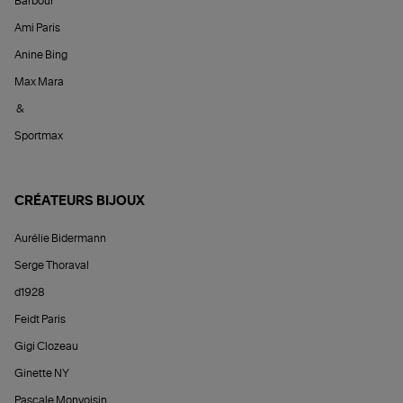
Barbour
Ami Paris
Anine Bing
Max Mara
&
Sportmax
CRÉATEURS BIJOUX
Aurélie Bidermann
Serge Thoraval
d1928
Feidt Paris
Gigi Clozeau
Ginette NY
Pascale Monvoisin