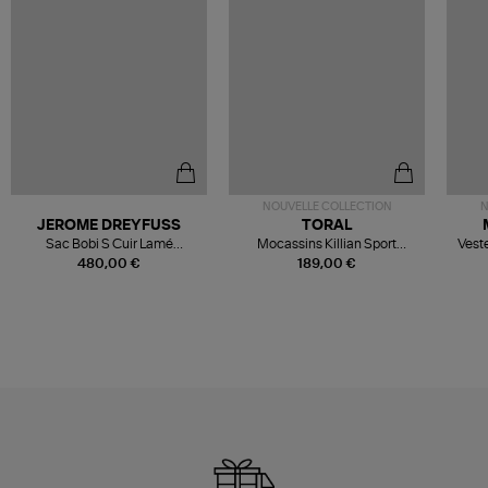
NOUVELLE COLLECTION
N
JEROME DREYFUSS
TORAL
Sac Bobi S Cuir Lamé
Mocassins Killian Sport
Veste
Champagne
Mousse
480,00 €
189,00 €