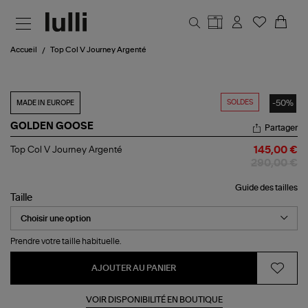
Aller au contenu principal
Accueil
Top Col V Journey Argenté
SOLDES
-50%
MADE IN EUROPE
GOLDEN GOOSE
Partager
Top
Top Col V Journey Argenté
145,00 €
Col
290,00 €
V
Journey
Guide des tailles
Argenté
Taille
Prendre votre taille habituelle.
AJOUTER AU PANIER
VOIR DISPONIBILITÉ EN BOUTIQUE