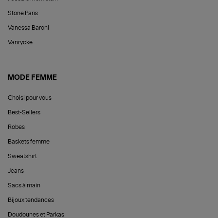
Stone Paris
Vanessa Baroni
Vanrycke
MODE FEMME
Choisi pour vous
Best-Sellers
Robes
Baskets femme
Sweatshirt
Jeans
Sacs à main
Bijoux tendances
Doudounes et Parkas