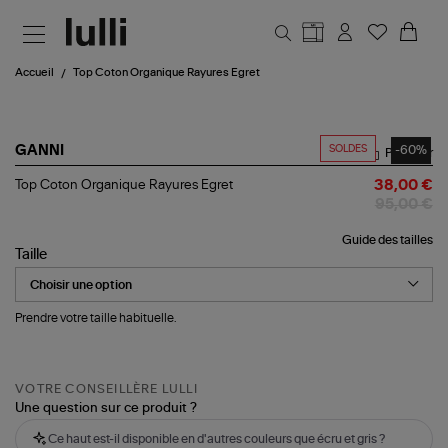
Aller au contenu principal
Accueil
Top Coton Organique Rayures Egret
SOLDES
-60%
GANNI
Partager
Top
Top Coton Organique Rayures Egret
38,00 €
Coton
95,00 €
Organique
Rayures
Guide des tailles
Egret
Taille
Prendre votre taille habituelle.
VOTRE CONSEILLÈRE LULLI
Une question sur ce produit ?
Ce haut est-il disponible en d'autres couleurs que écru et gris ?