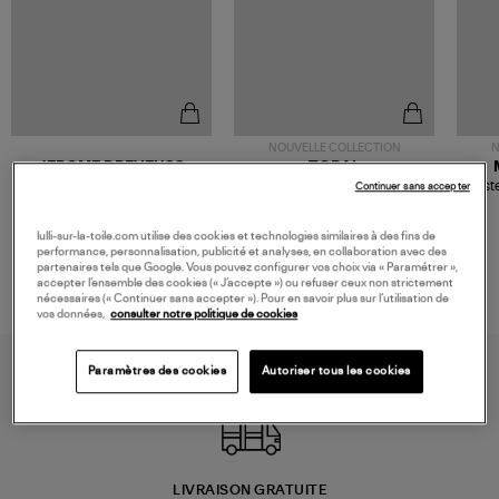
NOUVELLE COLLECTION
N
JEROME DREYFUSS
TORAL
Sac Bobi S Cuir Lamé
Mocassins Killian Sport
Veste
Continuer sans accepter
Champagne
Mousse
480,00 €
189,00 €
lulli-sur-la-toile.com utilise des cookies et technologies similaires à des fins de
performance, personnalisation, publicité et analyses, en collaboration avec des
partenaires tels que Google. Vous pouvez configurer vos choix via « Paramétrer »,
accepter l’ensemble des cookies (« J’accepte ») ou refuser ceux non strictement
nécessaires (« Continuer sans accepter »). Pour en savoir plus sur l’utilisation de
vos données,
consulter notre politique de cookies
Paramètres des cookies
Autoriser tous les cookies
LIVRAISON GRATUITE