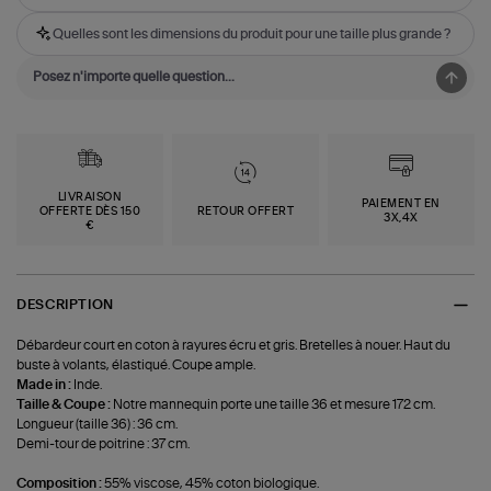
Quelles sont les dimensions du produit pour une taille plus grande ?
LIVRAISON
PAIEMENT EN
OFFERTE DÈS 150
RETOUR OFFERT
3X,4X
€
DESCRIPTION
Débardeur court en coton à rayures écru et gris. Bretelles à nouer. Haut du
buste à volants, élastiqué. Coupe ample.
Made in :
Inde.
Taille & Coupe :
Notre mannequin porte une taille 36 et mesure 172 cm.
Longueur (taille 36) : 36 cm.
Demi-tour de poitrine : 37 cm.
Composition :
55% viscose, 45% coton biologique.