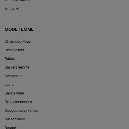
Vanessa Baroni
Vanrycke
MODE FEMME
Choisi pour vous
Best-Sellers
Robes
Baskets femme
Sweatshirt
Jeans
Sacs à main
Bijoux tendances
Doudounes et Parkas
Maison déco
Beauté