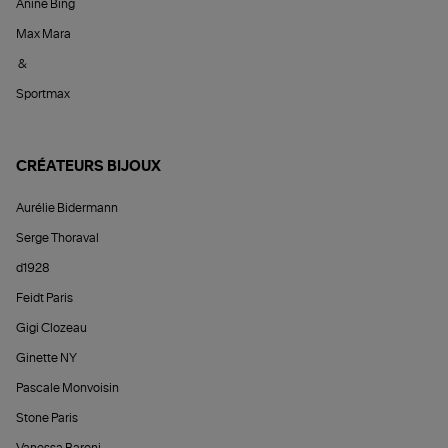
Anine Bing
Max Mara
&
Sportmax
CRÉATEURS BIJOUX
Aurélie Bidermann
Serge Thoraval
d1928
Feidt Paris
Gigi Clozeau
Ginette NY
Pascale Monvoisin
Stone Paris