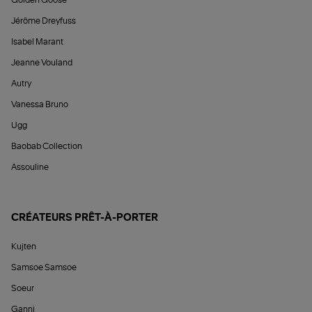
Jérôme Dreyfuss
Isabel Marant
Jeanne Vouland
Autry
Vanessa Bruno
Ugg
Baobab Collection
Assouline
CRÉATEURS PRÊT-À-PORTER
Kujten
Samsoe Samsoe
Soeur
Ganni