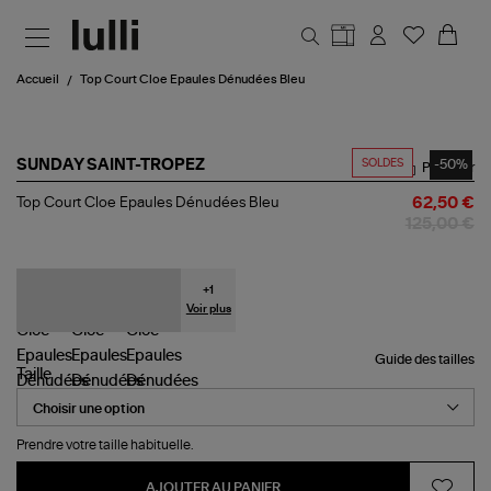
Aller au contenu principal
Accueil
Top Court Cloe Epaules Dénudées Bleu
SOLDES
-50%
SUNDAY SAINT-TROPEZ
Partager
Top
Top Court Cloe Epaules Dénudées Bleu
62,50 €
Court
125,00 €
Cloe
Epaules
Dénudées
Bleu
+
1
Voir plus
Guide des tailles
Taille
Prendre votre taille habituelle.
AJOUTER AU PANIER