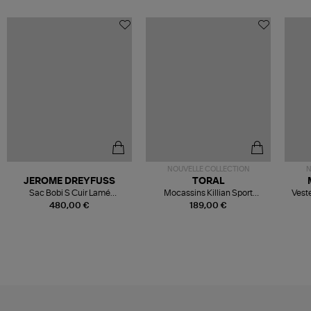
NOUVELLE COLLECTION
N
JEROME DREYFUSS
TORAL
Sac Bobi S Cuir Lamé
Mocassins Killian Sport
Veste
Champagne
Mousse
480,00 €
189,00 €