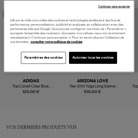
Continuer sans accepter
COLLABORATION
lulli-sur-la-toile.com utilise des cookies et technologies similaires à des fins de
performance, personnalisation, publicité et analyses, en collaboration avec des
partenaires tels que Google. Vous pouvez configurer vos choix via « Paramétrer »,
accepter l’ensemble des cookies (« J’accepte ») ou refuser ceux non strictement
nécessaires (« Continuer sans accepter »). Pour en savoir plus sur l’utilisation de
vos données,
consulter notre politique de cookies
Paramètres des cookies
Autoriser tous les cookies
ADIDAS
ARIZONA LOVE
Top Corset Clear Blue,
Tee-Shirt Yoga Long Sleeve
Top
Collaboration Adidas X Miaou
Navy
120,00 €
100,00 €
VOS DERNIERS PRODUITS VUS