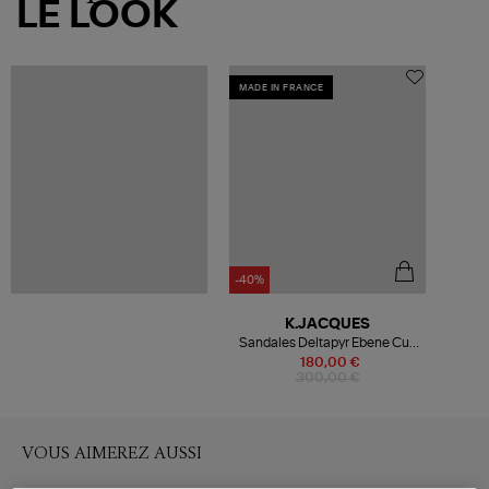
LE LOOK
MADE IN FRANCE
-40%
K.JACQUES
Sandales Deltapyr Ebene Cuir
Pul Noir Pyramides Argenté
180,00 €
300,00 €
VOUS AIMEREZ AUSSI