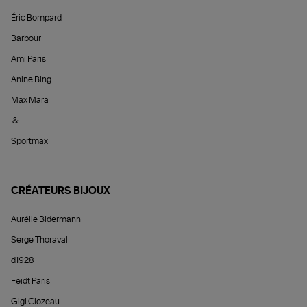
Éric Bompard
Barbour
Ami Paris
Anine Bing
Max Mara
&
Sportmax
CRÉATEURS BIJOUX
Aurélie Bidermann
Serge Thoraval
d1928
Feidt Paris
Gigi Clozeau