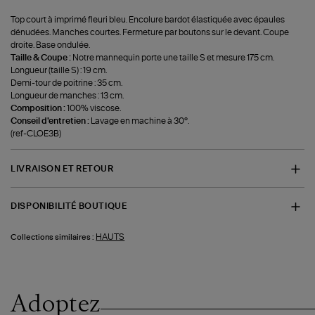
Top court à imprimé fleuri bleu. Encolure bardot élastiquée avec épaules
dénudées. Manches courtes. Fermeture par boutons sur le devant. Coupe
droite. Base ondulée.
Taille & Coupe :
Notre mannequin porte une taille S et mesure 175 cm.
Longueur (taille S) : 19 cm.
Demi-tour de poitrine : 35 cm.
Longueur de manches : 13 cm.
Composition :
100% viscose.
Conseil d'entretien :
Lavage en machine à 30°.
(ref-CLOE3B)
LIVRAISON ET RETOUR
DISPONIBILITÉ BOUTIQUE
HAUTS
Collections similaires :
Adoptez