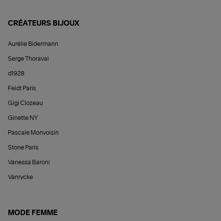
CRÉATEURS BIJOUX
Aurélie Bidermann
Serge Thoraval
d1928
Feidt Paris
Gigi Clozeau
Ginette NY
Pascale Monvoisin
Stone Paris
Vanessa Baroni
Vanrycke
MODE FEMME