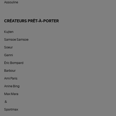
Assouline
CRÉATEURS PRÊT-À-PORTER
Kujten
Samsoe Samsoe
Soeur
Ganni
Éric Bompard
Barbour
Ami Paris
Anine Bing
Max Mara
&
Sportmax