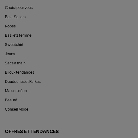
Choisi pour vous
Best-Sellers
Robes
Baskets femme
Sweatshirt
Jeans
Sacs à main
Bijoux tendances
Doudounes et Parkas
Maison déco
Beauté
Conseil Mode
OFFRES ET TENDANCES