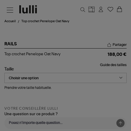
Aller au contenu principal
Accueil
Top crochet Penelope Oat Navy
RAILS
Partager
Top
Top crochet Penelope Oat Navy
188,00 €
crochet
Penelope
Guide des tailles
Oat
Taille
Navy
Prendre votre taille habituelle.
VOTRE CONSEILLÈRE LULLI
Une question sur ce produit ?