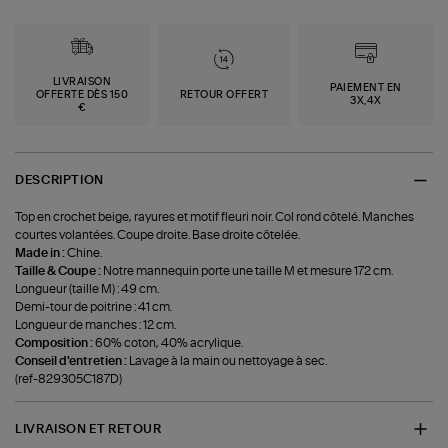
LIVRAISON
PAIEMENT EN
OFFERTE DÈS 150
RETOUR OFFERT
3X,4X
€
DESCRIPTION
Top en crochet beige, rayures et motif fleuri noir. Col rond côtelé. Manches
courtes volantées. Coupe droite. Base droite côtelée.
Made in :
Chine.
Taille & Coupe :
Notre mannequin porte une taille M et mesure 172 cm.
Longueur (taille M) : 49 cm.
Demi-tour de poitrine : 41 cm.
Longueur de manches : 12 cm.
Composition :
60% coton, 40% acrylique.
Conseil d'entretien :
Lavage à la main ou nettoyage à sec.
(ref-829305C187D)
LIVRAISON ET RETOUR