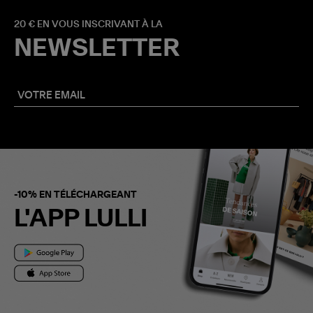
20 € EN VOUS INSCRIVANT À LA
NEWSLETTER
-10% EN TÉLÉCHARGEANT
L'APP LULLI