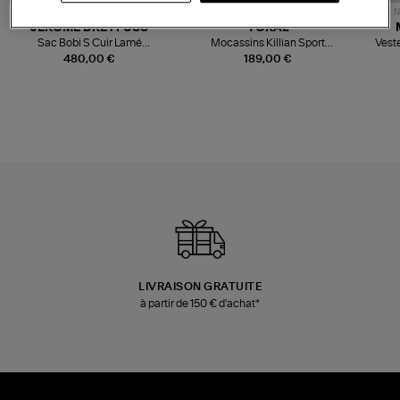
NOUVELLE COLLECTION
N
JEROME DREYFUSS
TORAL
Sac Bobi S Cuir Lamé
Mocassins Killian Sport
Veste
Champagne
Mousse
480,00 €
189,00 €
LIVRAISON GRATUITE
à partir de 150 € d'achat*