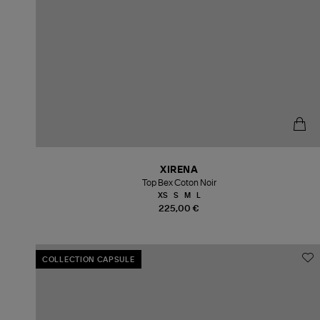
XIRENA
Top Bex Coton Noir
XS
S
M
L
225,00 €
COLLECTION CAPSULE