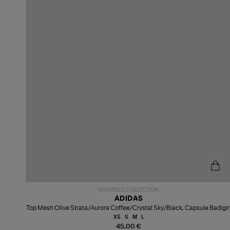
NOUVELLE COLLECTION
ADIDAS
Top Mesh Olive Strata/Aurora Coffee/Crystal Sky/Black, Capsule Badigir
XS
S
M
L
45,00 €