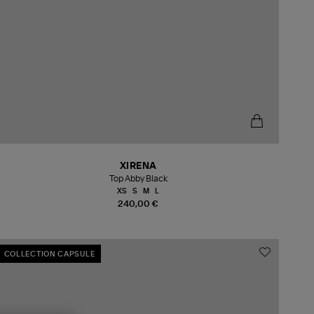
XIRENA
Top Abby Black
XS
S
M
L
240,00 €
COLLECTION CAPSULE