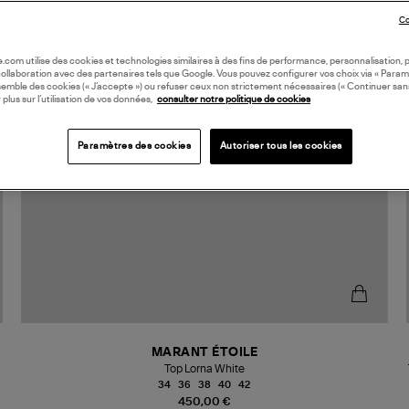
Co
oile.com utilise des cookies et technologies similaires à des fins de performance, personnalisation, p
collaboration avec des partenaires tels que Google. Vous pouvez configurer vos choix via « Param
semble des cookies (« J’accepte ») ou refuser ceux non strictement nécessaires (« Continuer san
 plus sur l’utilisation de vos données,
consulter notre politique de cookies
Paramètres des cookies
Autoriser tous les cookies
MARANT ÉTOILE
Top Lorna White
34
36
38
40
42
450,00 €