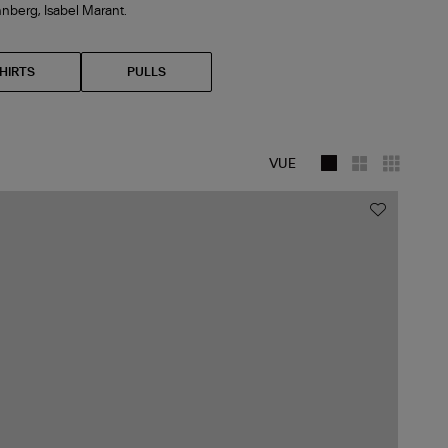
nberg, Isabel Marant.
HIRTS
PULLS
VUE