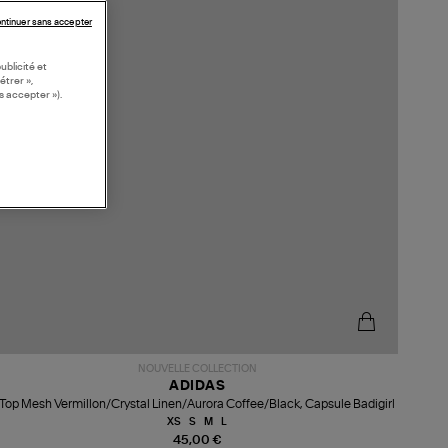
ntinuer sans accepter
ublicité et
étrer »,
s accepter »).
NOUVELLE COLLECTION
ADIDAS
Top Mesh Vermillon/Crystal Linen/Aurora Coffee/Black, Capsule Badigirl
XS
S
M
L
45,00 €