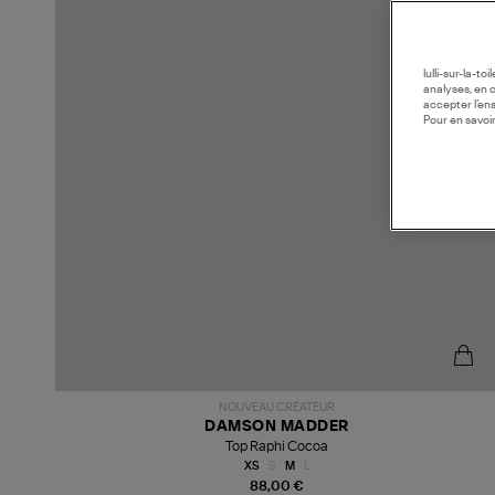
lulli-sur-la-t
analyses, en 
accepter l’en
Pour en savoir
NOUVEAU CRÉATEUR
DAMSON MADDER
Top Raphi Cocoa
XS
S
M
L
88,00 €