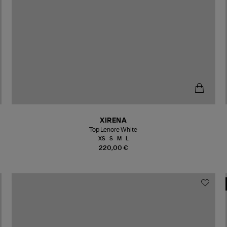
XIRENA
Top Lenore White
XS
S
M
L
220,00 €