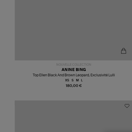
NOUVELLE COLLECTION
ANINE BING
Top Ellen Black And Brown Leopard, Exclusivité Lulli
XS
S
M
L
180,00 €