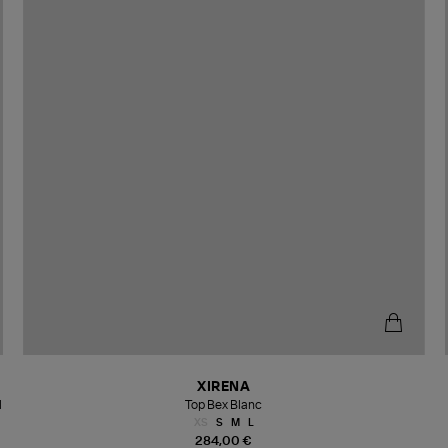
XIRENA
l
Top Bex Blanc
XS
S
M
L
284,00 €