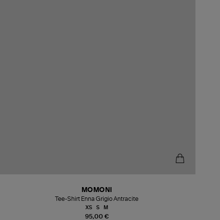
MOMONI
Tee-Shirt Enna Grigio Antracite
XS
S
M
95,00 €