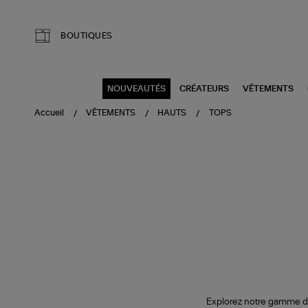
Aller au contenu principal
BOUTIQUES
NOUVEAUTÉS
CRÉATEURS
VÊTEMENTS
Accueil
VÊTEMENTS
HAUTS
TOPS
Explorez notre gamme de 