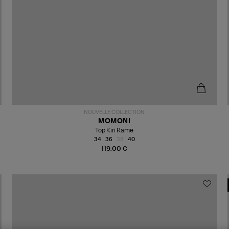
NOUVELLE COLLECTION
MOMONI
Top Kiri Rame
34
36
38
40
119,00 €