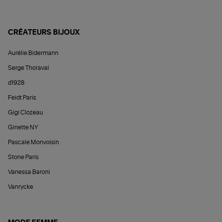
CRÉATEURS BIJOUX
Aurélie Bidermann
Serge Thoraval
d1928
Feidt Paris
Gigi Clozeau
Ginette NY
Pascale Monvoisin
Stone Paris
Vanessa Baroni
Vanrycke