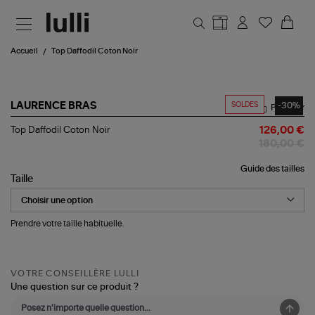
Aller au contenu principal
Accueil
Top Daffodil Coton Noir
SOLDES
-30%
LAURENCE BRAS
Partager
Top
Top Daffodil Coton Noir
126,00 €
Daffodil
180,00 €
Coton
Noir
Guide des tailles
Taille
Prendre votre taille habituelle.
VOTRE CONSEILLÈRE LULLI
Une question sur ce produit ?