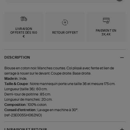
LIVRAISON
PAIEMENT EN
OFFERTE DÈS 150
RETOUR OFFERT
3X,4X
€
DESCRIPTION
Blouse en coton noir. Manches courtes. Col plissé avec fente et lien de
serrage à nouer sur le devant. Coupe droite. Base droite.
Made in :
Inde.
Taille & Coupe :
Notre mannequin porte une taille 36 et mesure 175 cm.
Longueur (taille 36) : 60 cm.
Demi-tour de poitrine : 85 cm.
Longueur de manches : 20 cm.
Composition :
100% coton.
Conseil d'entretien :
Lavage en machine à 30°.
(ref-23E005SH062NO)
LIVRAISON ET RETOUR