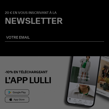
20 € EN VOUS INSCRIVANT À LA
NEWSLETTER
-10% EN TÉLÉCHARGEANT
L'APP LULLI