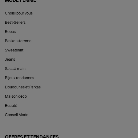
MODE FEMME
Choisi pour vous
Best-Sellers
Robes
Baskets femme
Sweatshirt
Jeans
Sacs à main
Bijoux tendances
Doudounes et Parkas
Maison déco
Beauté
Conseil Mode
OFFRES ET TENDANCES