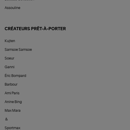
Assouline
CRÉATEURS PRÊT-À-PORTER
Kujten
Samsoe Samsoe
Soeur
Ganni
Éric Bompard
Barbour
Ami Paris
Anine Bing
Max Mara
&
Sportmax