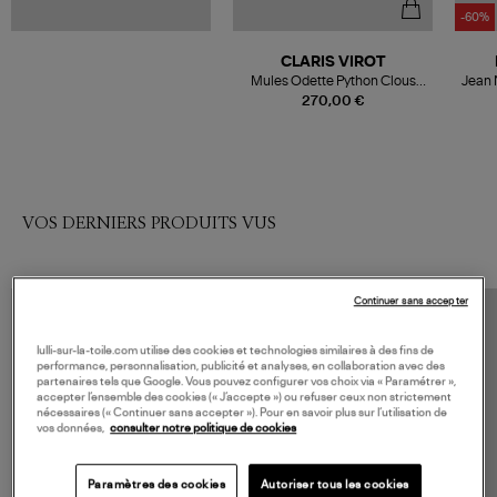
-60%
CLARIS VIROT
Mules Odette Python Clous
Jean 
Noir Argenté
270,00 €
VOS DERNIERS PRODUITS VUS
Continuer sans accepter
lulli-sur-la-toile.com utilise des cookies et technologies similaires à des fins de
performance, personnalisation, publicité et analyses, en collaboration avec des
partenaires tels que Google. Vous pouvez configurer vos choix via « Paramétrer »,
accepter l’ensemble des cookies (« J’accepte ») ou refuser ceux non strictement
nécessaires (« Continuer sans accepter »). Pour en savoir plus sur l’utilisation de
vos données,
consulter notre politique de cookies
Paramètres des cookies
Autoriser tous les cookies