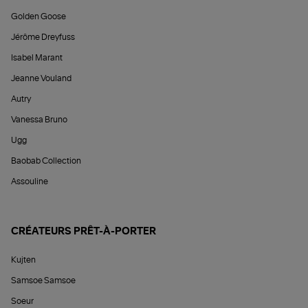
Golden Goose
Jérôme Dreyfuss
Isabel Marant
Jeanne Vouland
Autry
Vanessa Bruno
Ugg
Baobab Collection
Assouline
CRÉATEURS PRÊT-À-PORTER
Kujten
Samsoe Samsoe
Soeur