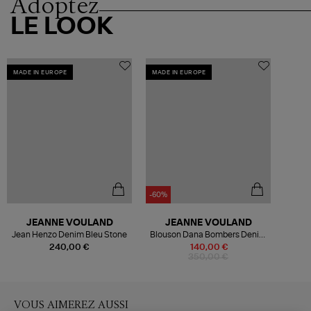
Adoptez
LE LOOK
MADE IN EUROPE
MADE IN EUROPE
-60%
JEANNE VOULAND
JEANNE VOULAND
Jean Henzo Denim Bleu Stone
Blouson Dana Bombers Denim
Stone Noir
240,00 €
140,00 €
350,00 €
VOUS AIMEREZ AUSSI