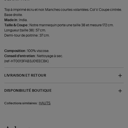
Top à imprimé écru et noir. Manches courtes volantées. Col V. Coupe cintrée.
Base droite.
Made in :
India.
Taille & Coupe :
Notre mannequin porte une taille 38 et mesure 172 cm.
Longueur (taille 38) : 57 cm.
Demi-tour de poitrine : 37 cm.
Composition :
100% viscose.
Conseil d'entretien :
Nettoyage à sec.
(ref-HT0013FAB3J01EECBK)
LIVRAISON ET RETOUR
DISPONIBILITÉ BOUTIQUE
HAUTS
Collections similaires :