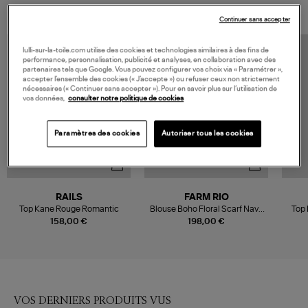
Continuer sans accepter
lulli-sur-la-toile.com utilise des cookies et technologies similaires à des fins de
performance, personnalisation, publicité et analyses, en collaboration avec des
partenaires tels que Google. Vous pouvez configurer vos choix via « Paramétrer »,
accepter l’ensemble des cookies (« J’accepte ») ou refuser ceux non strictement
nécessaires (« Continuer sans accepter »). Pour en savoir plus sur l’utilisation de
vos données,
consulter notre politique de cookies
Paramètres des cookies
Autoriser tous les cookies
RAILS
FARM RIO
Top Kane Rouge Romantic
Blouse Boho Floral Scarf Navy
Top 
Blue
158,00 €
198,00 €
VOS DERNIERS PRODUITS VUS