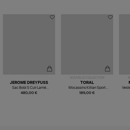
NOUVELLE COLLECTION
N
JEROME DREYFUSS
TORAL
Sac Bobi S Cuir Lamé
Mocassins Killian Sport
Veste
Champagne
Mousse
480,00 €
189,00 €