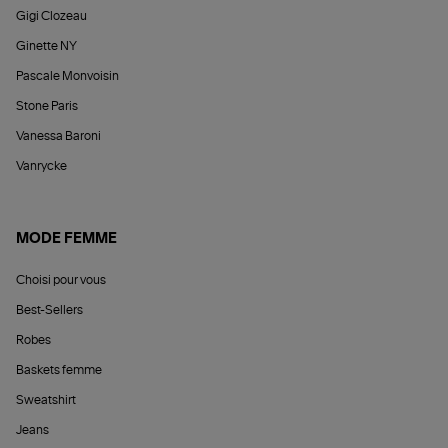
Gigi Clozeau
Ginette NY
Pascale Monvoisin
Stone Paris
Vanessa Baroni
Vanrycke
MODE FEMME
Choisi pour vous
Best-Sellers
Robes
Baskets femme
Sweatshirt
Jeans