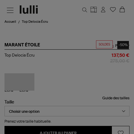
Aller au contenu principal
Accueil
Top Delocia Écru
SOLDES
-50%
MARANT ÉTOILE
Partager
Top
Top Delocia Écru
137,50 €
Delocia
275,00 €
Écru
Guide des tailles
Taille
Prenez votre taille habituelle.
AJOUTER AU PANIER