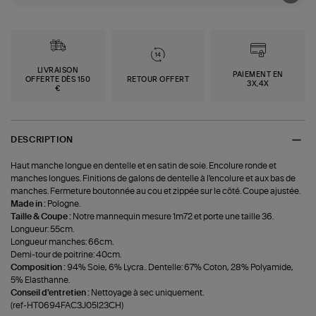
LIVRAISON
PAIEMENT EN
OFFERTE DÈS 150
RETOUR OFFERT
3X,4X
€
DESCRIPTION
Haut manche longue en dentelle et en satin de soie. Encolure ronde et
manches longues. Finitions de galons de dentelle à l'encolure et aux bas de
manches. Fermeture boutonnée au cou et zippée sur le côté. Coupe ajustée.
Made in :
Pologne.
Taille & Coupe :
Notre mannequin mesure 1m72 et porte une taille 36.
Longueur: 55cm.
Longueur manches: 66cm.
Demi-tour de poitrine: 40cm.
Composition :
94% Soie, 6% Lycra.. Dentelle: 67% Coton, 28% Polyamide,
5% Elasthanne.
Conseil d'entretien :
Nettoyage à sec uniquement.
(ref-HT0694FAC3J05I23CH)