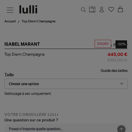
Aller au contenu principal
Accueil
Top Diem Champagne
SOLDES
-50%
ISABEL MARANT
Partager
Top
Top Diem Champagne
445,00 €
Diem
890,00 €
Champagne
Guide des tailles
Taille
Nettoyage à sec uniquement.
VOTRE CONSEILLÈRE LULLI
Une question sur ce produit ?