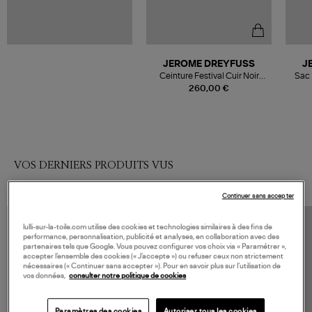
JEROME DREYFUSS
J
Ceinture Festival Cuir Noir
Sac 
Brass
260,00 €
VOS DERNIERS PRODUITS VUS
Continuer sans accepter
lulli-sur-la-toile.com utilise des cookies et technologies similaires à des fins de
performance, personnalisation, publicité et analyses, en collaboration avec des
partenaires tels que Google. Vous pouvez configurer vos choix via « Paramétrer »,
accepter l’ensemble des cookies (« J’accepte ») ou refuser ceux non strictement
nécessaires (« Continuer sans accepter »). Pour en savoir plus sur l’utilisation de
vos données,
consulter notre politique de cookies
Paramètres des cookies
Autoriser tous les cookies