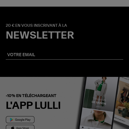
20 € EN VOUS INSCRIVANT À LA
NEWSLETTER
-10% EN TÉLÉCHARGEANT
L'APP LULLI