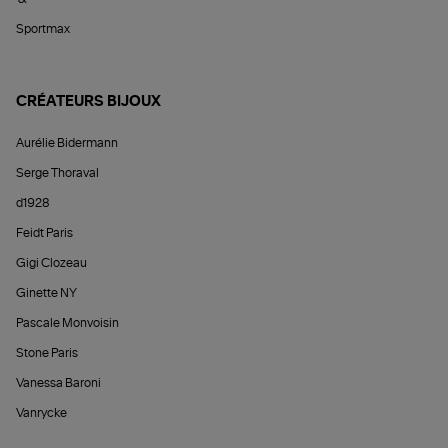
Sportmax
CRÉATEURS BIJOUX
Aurélie Bidermann
Serge Thoraval
d1928
Feidt Paris
Gigi Clozeau
Ginette NY
Pascale Monvoisin
Stone Paris
Vanessa Baroni
Vanrycke