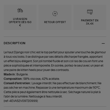
LIVRAISON
PAIEMENT EN
OFFERTE DÈS 150
RETOUR OFFERT
3X,4X
€
DESCRIPTION
Le haut Django noir chic est le top parfait pour ajouter une touche de glamour
à tous vos looks. Il se distingue par ses détails d'écharpe frangée, apportant
un effet bijou élégant. Son joli tombé fluide et son col ras de cou en font une
pièce sophistiquée et intemporelle. En soirée, portez-le seul avec un jean et
une paire de kitten heels pour jouer des contrasts.
Made in :
Bulgarie.
Composition :
58% viscose, 42% acétate.
Conseil d'entretien :
Lavage interdit. Ne pas effectuer de blanchiment. Ne
pas sécher en machine. Repasser à une température maximum de 110°C.
Cette pièce peut également être nettoyée à sec. Séchage naturel à plat à
l'abri de la lumière. Nettoyage à l'eau interdit.
(ref-4EVA52V09720999)