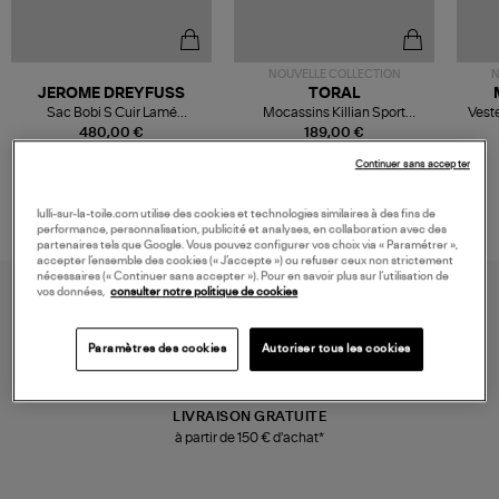
NOUVELLE COLLECTION
N
JEROME DREYFUSS
TORAL
Sac Bobi S Cuir Lamé
Mocassins Killian Sport
Veste
Champagne
Mousse
480,00 €
189,00 €
Continuer sans accepter
lulli-sur-la-toile.com utilise des cookies et technologies similaires à des fins de
performance, personnalisation, publicité et analyses, en collaboration avec des
partenaires tels que Google. Vous pouvez configurer vos choix via « Paramétrer »,
accepter l’ensemble des cookies (« J’accepte ») ou refuser ceux non strictement
nécessaires (« Continuer sans accepter »). Pour en savoir plus sur l’utilisation de
vos données,
consulter notre politique de cookies
Paramètres des cookies
Autoriser tous les cookies
LIVRAISON GRATUITE
à partir de 150 € d'achat*