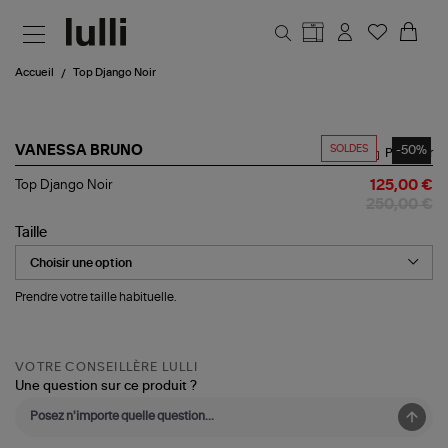
Aller au contenu principal
Accueil
Top Django Noir
SOLDES
-50%
VANESSA BRUNO
Partager
Top
Top Django Noir
125,00 €
Django
250,00 €
Noir
Taille
Prendre votre taille habituelle.
VOTRE CONSEILLÈRE LULLI
Une question sur ce produit ?