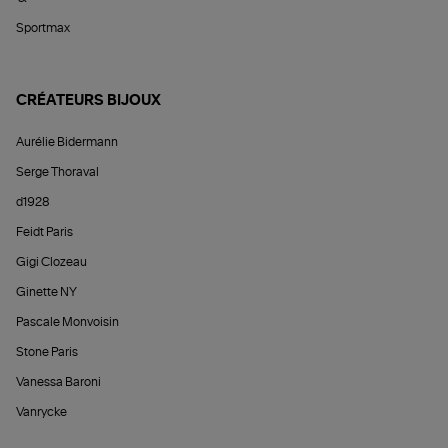
Sportmax
CRÉATEURS BIJOUX
Aurélie Bidermann
Serge Thoraval
d1928
Feidt Paris
Gigi Clozeau
Ginette NY
Pascale Monvoisin
Stone Paris
Vanessa Baroni
Vanrycke