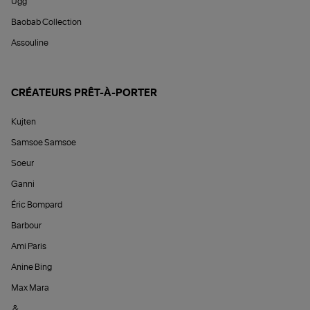
Ugg
Baobab Collection
Assouline
CRÉATEURS PRÊT-À-PORTER
Kujten
Samsoe Samsoe
Soeur
Ganni
Éric Bompard
Barbour
Ami Paris
Anine Bing
Max Mara
&