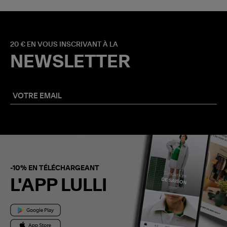
20 € EN VOUS INSCRIVANT À LA
NEWSLETTER
-10% EN TÉLÉCHARGEANT
L'APP LULLI