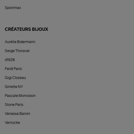
Sportmax
CRÉATEURS BIJOUX
Aurélie Bidermann
Serge Thoraval
d1928
Feidt Paris
Gigi Clozeau
Ginette NY
Pascale Monvoisin
Stone Paris
Vanessa Baroni
Vanrycke