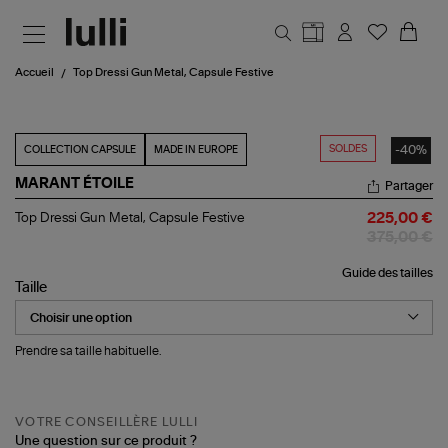
Aller au contenu principal
Accueil
Top Dressi Gun Metal, Capsule Festive
SOLDES
-40%
COLLECTION CAPSULE
MADE IN EUROPE
MARANT ÉTOILE
Partager
Top
Top Dressi Gun Metal, Capsule Festive
225,00 €
Dressi
375,00 €
Gun
Metal,
Guide des tailles
Capsule
Taille
Festive
Prendre sa taille habituelle.
VOTRE CONSEILLÈRE LULLI
Une question sur ce produit ?