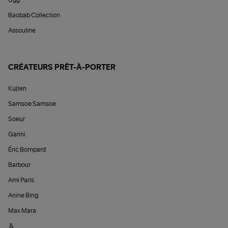
Ugg
Baobab Collection
Assouline
CRÉATEURS PRÊT-À-PORTER
Kujten
Samsoe Samsoe
Soeur
Ganni
Éric Bompard
Barbour
Ami Paris
Anine Bing
Max Mara
&