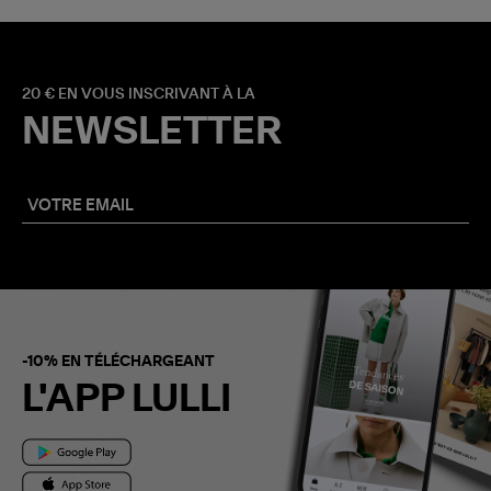
20 € EN VOUS INSCRIVANT À LA
NEWSLETTER
-10% EN TÉLÉCHARGEANT
L'APP LULLI