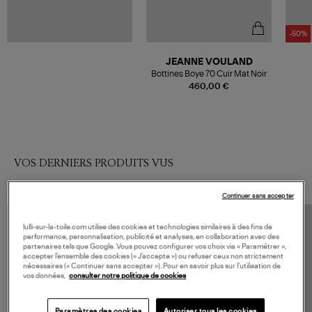
-50%
JEANNE VOULAND
Bottines Boye 70 Cuir Mat Noir
460,00 €
VOS DERNIERS PRODUITS VUS
Continuer sans accepter
lulli-sur-la-toile.com utilise des cookies et technologies similaires à des fins de
performance, personnalisation, publicité et analyses, en collaboration avec des
partenaires tels que Google. Vous pouvez configurer vos choix via « Paramétrer »,
accepter l’ensemble des cookies (« J’accepte ») ou refuser ceux non strictement
nécessaires (« Continuer sans accepter »). Pour en savoir plus sur l’utilisation de
vos données,
consulter notre politique de cookies
Paramètres des cookies
Autoriser tous les cookies