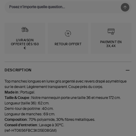
LIVRAISON
PAIEMENT EN
OFFERTE DÈS 150
RETOUR OFFERT
3X,4X
€
DESCRIPTION
Top manches longues en lurex gris argenté avec revers drapé asymétrique
sur le devant. Légèrement transparent. Coupe près du corps.
Made in :
Portugal.
Taille & Coupe :
Notre mannequin porte une taille 36 et mesure 172 cm.
Longueur (taille 36) : 62 cm.
Demi-tour de poitrine : 40 cm.
Longueur de manches : 69 cm.
Composition :
70% polyamide, 30% fibres métalliques.
Conseil d'entretien :
Lavage à 30°C.
(ref-HT0656FBC3K05E08GM)