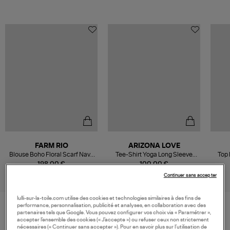
FARM RIO
ARIZONA LOVE
Blouse Boho Floral Scarf Navy
Tee-Shirt Yoga Long Sleeve
Top 
Blue
Choco
198,00 €
100,00 €
Continuer sans accepter
lulli-sur-la-toile.com utilise des cookies et technologies similaires à des fins de
performance, personnalisation, publicité et analyses, en collaboration avec des
partenaires tels que Google. Vous pouvez configurer vos choix via « Paramétrer »,
accepter l’ensemble des cookies (« J’accepte ») ou refuser ceux non strictement
VOS DERNIERS PRODUITS VUS
nécessaires (« Continuer sans accepter »). Pour en savoir plus sur l’utilisation de