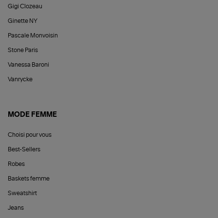
Gigi Clozeau
Ginette NY
Pascale Monvoisin
Stone Paris
Vanessa Baroni
Vanrycke
MODE FEMME
Choisi pour vous
Best-Sellers
Robes
Baskets femme
Sweatshirt
Jeans