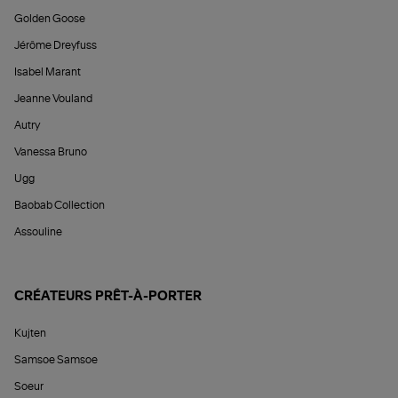
Golden Goose
Jérôme Dreyfuss
Isabel Marant
Jeanne Vouland
Autry
Vanessa Bruno
Ugg
Baobab Collection
Assouline
CRÉATEURS PRÊT-À-PORTER
Kujten
Samsoe Samsoe
Soeur