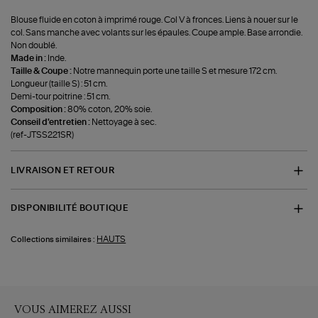
Blouse fluide en coton à imprimé rouge. Col V à fronces. Liens à nouer sur le
col. Sans manche avec volants sur les épaules. Coupe ample. Base arrondie.
Non doublé.
Made in :
Inde.
Taille & Coupe :
Notre mannequin porte une taille S et mesure 172 cm.
Longueur (taille S) : 51 cm.
Demi-tour poitrine : 51 cm.
Composition :
80% coton, 20% soie.
Conseil d'entretien :
Nettoyage à sec.
(ref-JTSS221SR)
LIVRAISON ET RETOUR
DISPONIBILITÉ BOUTIQUE
HAUTS
Collections similaires :
VOUS AIMEREZ AUSSI