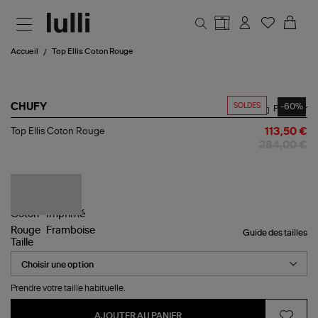
Aller au contenu principal
Accueil
Top Ellis Coton Rouge
SOLDES
-60%
CHUFY
Partager
Top
Top Ellis Coton Rouge
113,50 €
Ellis
284,00 €
Coton
Rouge
Guide des tailles
Taille
Prendre votre taille habituelle.
AJOUTER AU PANIER