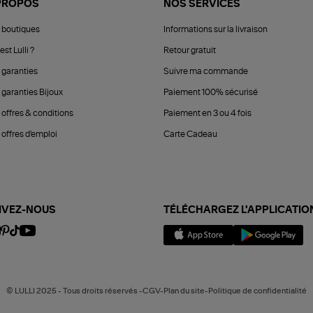
PROPOS
NOS SERVICES
 boutiques
Informations sur la livraison
est Lulli ?
Retour gratuit
 garanties
Suivre ma commande
 garanties Bijoux
Paiement 100% sécurisé
 offres & conditions
Paiement en 3 ou 4 fois
offres d'emploi
Carte Cadeau
IVEZ-NOUS
TÉLÉCHARGEZ L'APPLICATIO
© LULLI 2025 - Tous droits réservés -CGV-Plan du site-Politique de confidentialité