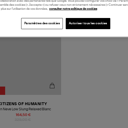
collaboration avec des partenaires tels que Google. Vous pouvez configurer vos choix via « Param
semble des cookies (« J’accepte ») ou refuser ceux non strictement nécessaires (« Continuer san
 plus sur l’utilisation de vos données,
consulter notre politique de cookies
Paramètres des cookies
Autoriser tous les cookies
CITIZENS OF HUMANITY
n Neve Low Slung Relaxed Blanc
164,50 €
329,00 €