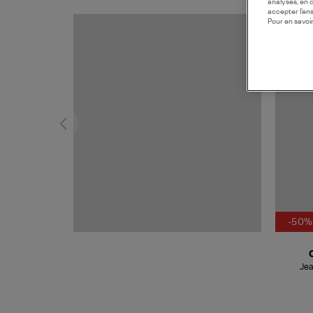
analyses, en 
accepter l’en
Pour en savoir
-50%
Jea