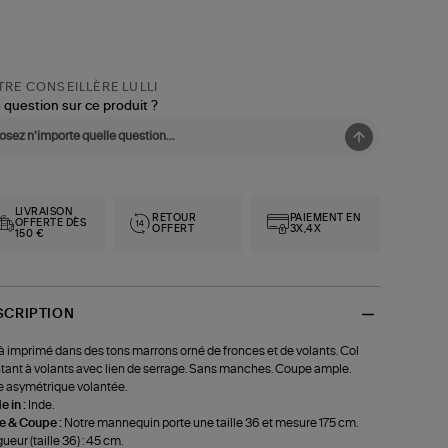
RE CONSEILLÈRE LULLI
 question sur ce produit ?
LIVRAISON
RETOUR
PAIEMENT EN
OFFERTE DÈS
OFFERT
3X,4X
150 €
SCRIPTION
à imprimé dans des tons marrons orné de fronces et de volants. Col
ant à volants avec lien de serrage. Sans manches. Coupe ample.
 asymétrique volantée.
 in :
Inde.
le & Coupe :
Notre mannequin porte une taille 36 et mesure 175 cm.
ueur (taille 36) : 45 cm.