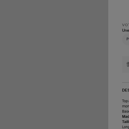
VOT
Une
DE
Top 
mont
Base
Made
Tail
Long