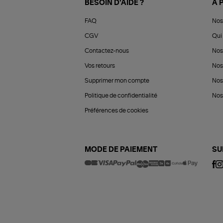
BESOIN D'AIDE ?
À 
FAQ
Nos
CGV
Qui 
Contactez-nous
Nos
Vos retours
Nos
Supprimer mon compte
Nos
Politique de confidentialité
Nos 
Préférences de cookies
MODE DE PAIEMENT
SU