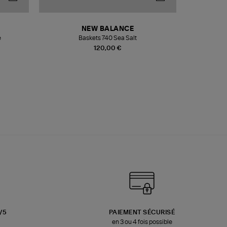
NEW BALANCE
e
Baskets 740 Sea Salt
Veste
120,00 €
3/5
PAIEMENT SÉCURISÉ
en 3 ou 4 fois possible