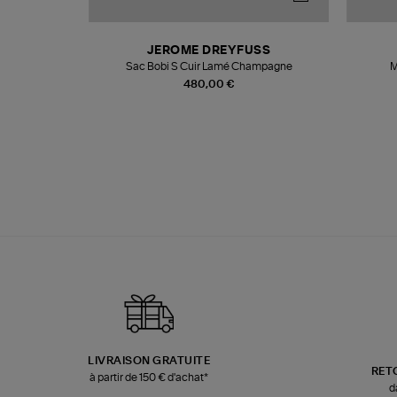
N
JEROME DREYFUSS
te
Sac Bobi S Cuir Lamé Champagne
M
480,00 €
LIVRAISON GRATUITE
RET
à partir de 150 € d'achat*
d