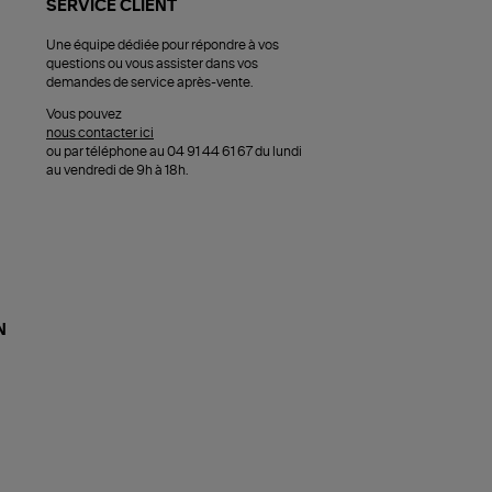
SERVICE CLIENT
Une équipe dédiée pour répondre à vos
questions ou vous assister dans vos
demandes de service après-vente.
Vous pouvez
nous contacter ici
ou par téléphone au 04 91 44 61 67 du lundi
au vendredi de 9h à 18h.
N