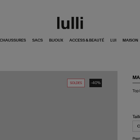
CHAUSSURES
SACS
BIJOUX
ACCESS & BEAUTÉ
LUI
MAISON
MA
-40%
SOLDES
To
Top 
Fab
Oc
Tail
Pren