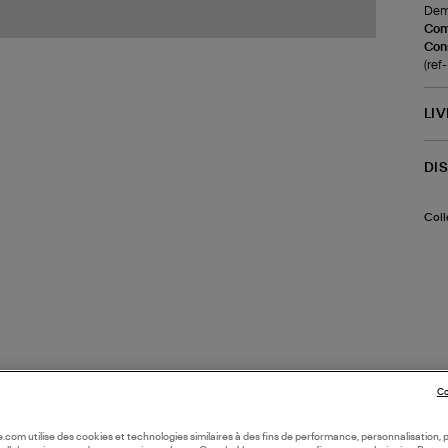
Demi
Com
Cons
(re
LI
DI
Coll
Co
oile.com utilise des cookies et technologies similaires à des fins de performance, personnalisation, p