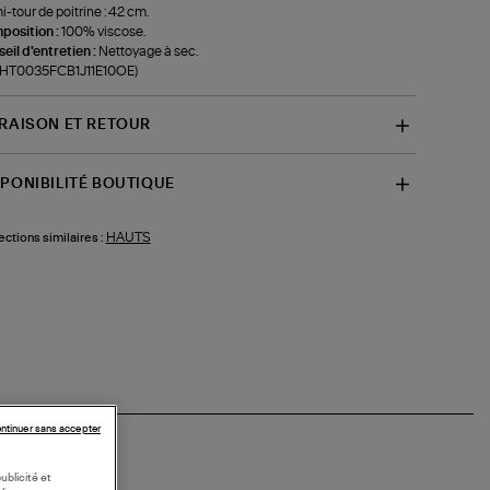
-tour de poitrine : 42 cm.
position :
100% viscose.
eil d'entretien :
Nettoyage à sec.
f-HT0035FCB1J11E10OE)
VRAISON ET RETOUR
SPONIBILITÉ BOUTIQUE
HAUTS
ections similaires :
ntinuer sans accepter
ublicité et