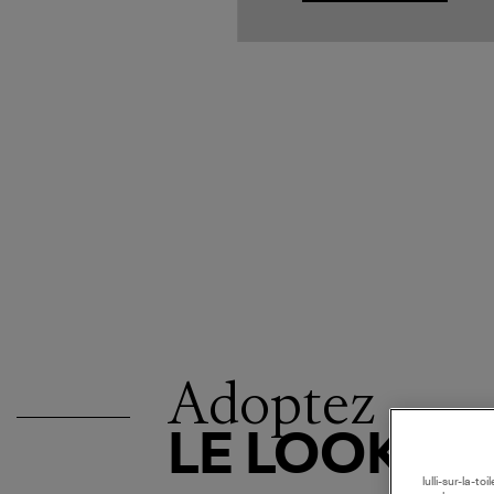
Adoptez
LE LOOK
lulli-sur-la-t