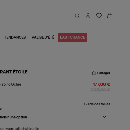
TENDANCES
VALISE D'ÉTÉ
LAST CHANCE
RANT ÉTOILE
Partager
p
Fabino Ochre
177,00 €
ino
hre
295,00 €
Guide des tailles
le
dre votre taille habituelle.