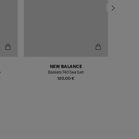
NEW BALANCE
e
Baskets 740 Sea Salt
Veste
120,00 €