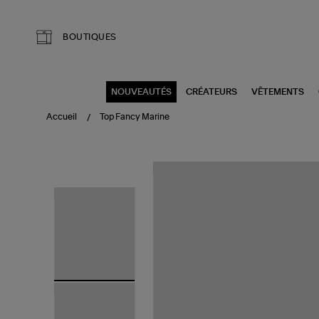
Aller au contenu principal
BOUTIQUES
NOUVEAUTÉS
CRÉATEURS
VÊTEMENTS
Accueil
Top Fancy Marine