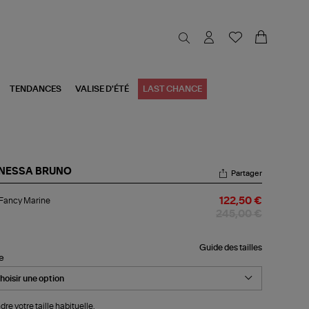
TENDANCES
VALISE D'ÉTÉ
LAST CHANCE
NESSA BRUNO
Partager
p
Fancy Marine
122,50 €
ncy
rine
245,00 €
Guide des tailles
le
dre votre taille habituelle.