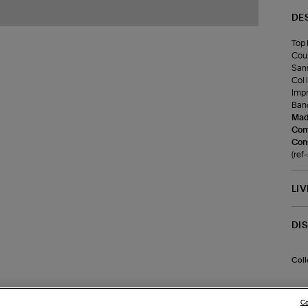
DE
Top 
Coup
San
Col 
Impr
Band
Made
Com
Cons
(re
LI
DI
Coll
Co