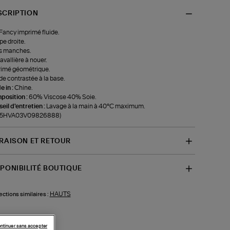
SCRIPTION
Fancy imprimé fluide.
e droite.
s manches.
lavallière à nouer.
imé géométrique.
e contrastée à la base.
 in :
Chine.
position :
60% Viscose 40% Soie.
eil d'entretien :
Lavage à la main à 40°C maximum.
f-5HVA03V09826888)
VRAISON ET RETOUR
SPONIBILITÉ BOUTIQUE
HAUTS
ections similaires :
ntinuer sans accepter