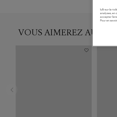
lulli-sur-la-t
analyses, en 
accepter l’en
Pour en savoir
VOUS AIMEREZ AUSSI