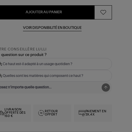
AJOUTER AU PANIER
VOIR DISPONIBILITÉ EN BOUTIQUE
RE CONSEILLÈRE LULLI
 question sur ce produit ?
Ce haut est-il adapté à un usage quotidien ?
Quelles sont les matières qui composent ce haut ?
LIVRAISON
RETOUR
PAIEMENT EN
OFFERTE DÈS
OFFERT
3X,4X
150 €