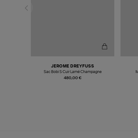
N
JEROME DREYFUSS
te
Sac Bobi S Cuir Lamé Champagne
M
480,00 €