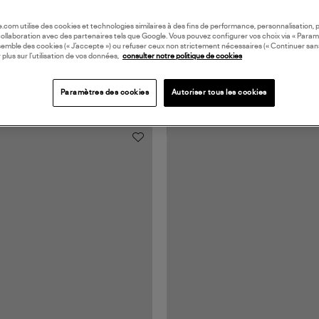
oile.com utilise des cookies et technologies similaires à des fins de performance, personnalisation, p
collaboration avec des partenaires tels que Google. Vous pouvez configurer vos choix via « Param
semble des cookies (« J’accepte ») ou refuser ceux non strictement nécessaires (« Continuer san
 plus sur l’utilisation de vos données,
consulter notre politique de cookies
Paramètres des cookies
Autoriser tous les cookies