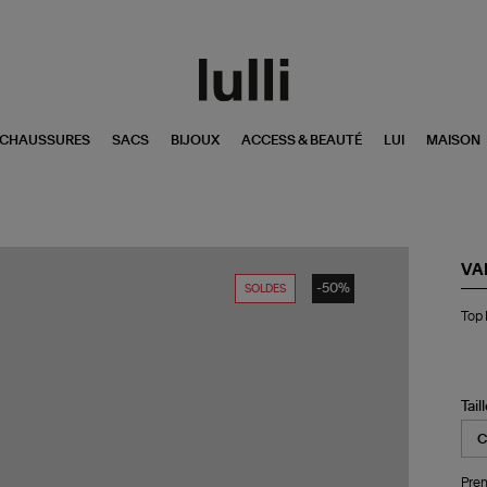
CHAUSSURES
SACS
BIJOUX
ACCESS & BEAUTÉ
LUI
MAISON
VA
-50%
SOLDES
To
Top 
Fa
Ma
Tail
Pren