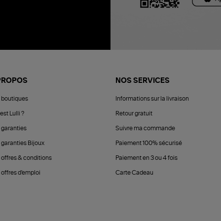
PROPOS
NOS SERVICES
 boutiques
Informations sur la livraison
est Lulli ?
Retour gratuit
 garanties
Suivre ma commande
 garanties Bijoux
Paiement 100% sécurisé
 offres & conditions
Paiement en 3 ou 4 fois
offres d'emploi
Carte Cadeau