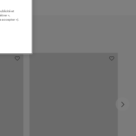
ublicité et
étrer »,
s accepter »).