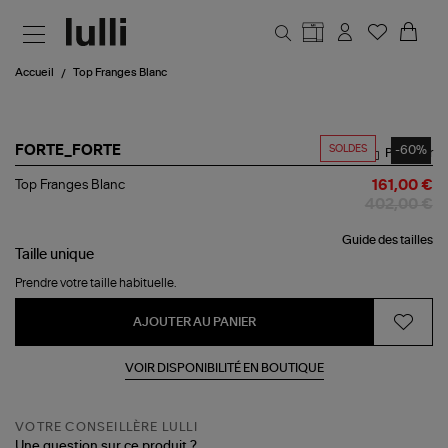
Aller au contenu principal
Accueil
Top Franges Blanc
SOLDES
-60%
FORTE_FORTE
Partager
Top
Top Franges Blanc
161,00 €
Franges
402,00 €
Blanc
Guide des tailles
Taille
unique
Prendre votre taille habituelle.
AJOUTER AU PANIER
VOIR DISPONIBILITÉ EN BOUTIQUE
VOTRE CONSEILLÈRE LULLI
Une question sur ce produit ?