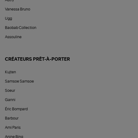
Vanessa Bruno
Ugg
Baobab Collection
Assouline
CRÉATEURS PRÊT-À-PORTER
Kujten
Samsoe Samsoe
Soeur
Ganni
Éric Bompard
Barbour
Ami Paris
Anine Bing