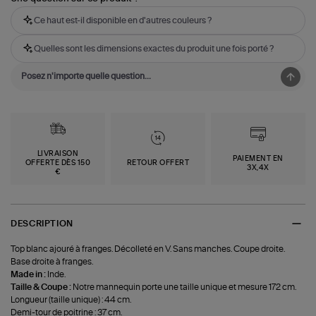
Ce haut est-il disponible en d'autres couleurs ?
Quelles sont les dimensions exactes du produit une fois porté ?
LIVRAISON
PAIEMENT EN
OFFERTE DÈS 150
RETOUR OFFERT
3X,4X
€
DESCRIPTION
Top blanc ajouré à franges. Décolleté en V. Sans manches. Coupe droite.
Base droite à franges.
Made in :
Inde.
Taille & Coupe :
Notre mannequin porte une taille unique et mesure 172 cm.
Longueur (taille unique) : 44 cm.
Demi-tour de poitrine : 37 cm.