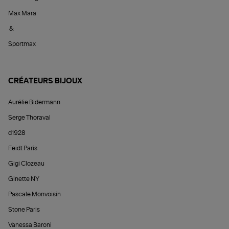
Max Mara
&
Sportmax
CRÉATEURS BIJOUX
Aurélie Bidermann
Serge Thoraval
d1928
Feidt Paris
Gigi Clozeau
Ginette NY
Pascale Monvoisin
Stone Paris
Vanessa Baroni