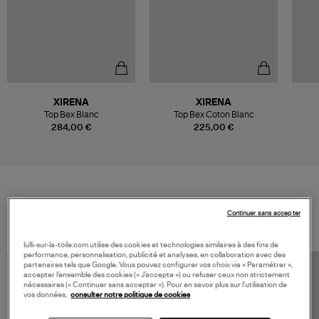
XIRENA
XIRENA
Top Bex Blanc
Top Bex Coton Blanc
Col
284,00 €
225,00 €
VOS DERNIERS PRODUITS VUS
Continuer sans accepter
lulli-sur-la-toile.com utilise des cookies et technologies similaires à des fins de
performance, personnalisation, publicité et analyses, en collaboration avec des
partenaires tels que Google. Vous pouvez configurer vos choix via « Paramétrer »,
accepter l’ensemble des cookies (« J’accepte ») ou refuser ceux non strictement
nécessaires (« Continuer sans accepter »). Pour en savoir plus sur l’utilisation de
vos données,
consulter notre politique de cookies