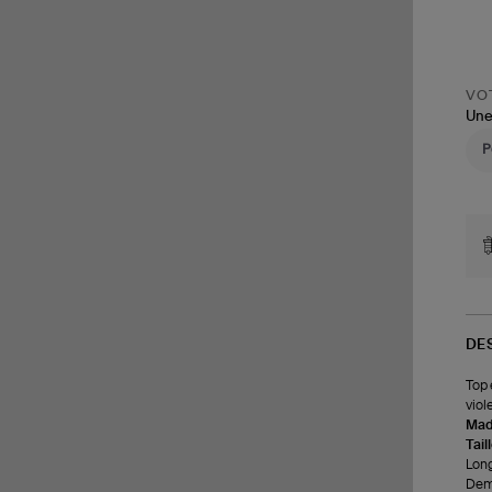
VOT
Une
DE
Top 
viol
Made
Tail
Long
Demi