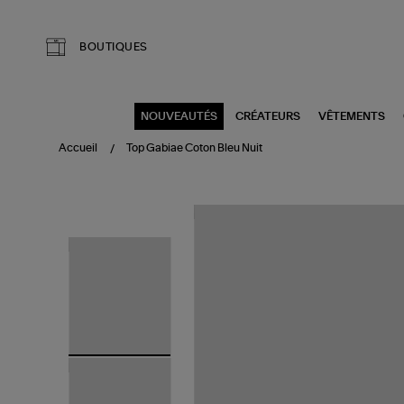
Aller au contenu principal
BOUTIQUES
NOUVEAUTÉS
CRÉATEURS
VÊTEMENTS
Accueil
Top Gabiae Coton Bleu Nuit