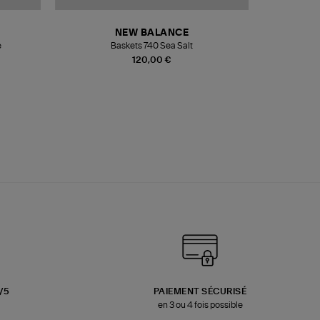
NEW BALANCE
e
Baskets 740 Sea Salt
Veste
120,00 €
3/5
PAIEMENT SÉCURISÉ
en 3 ou 4 fois possible