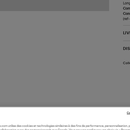
Long
Com
Cons
(re
LI
DI
Coll
Co
oile.com utilise des cookies et technologies similaires à des fins de performance, personnalisation, p