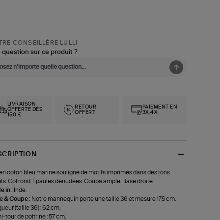
RE CONSEILLÈRE LULLI
 question sur ce produit ?
LIVRAISON
RETOUR
PAIEMENT EN
OFFERTE DÈS
OFFERT
3X,4X
150 €
SCRIPTION
en coton bleu marine souligné de motifs imprimés dans des tons
ets. Col rond. Épaules dénudées. Coupa ample. Base droite.
 in :
Inde.
le & Coupe :
Notre mannequin porte une taille 36 et mesure 175 cm.
ueur (taille 36) : 62 cm.
-tour de poitrine : 57 cm.