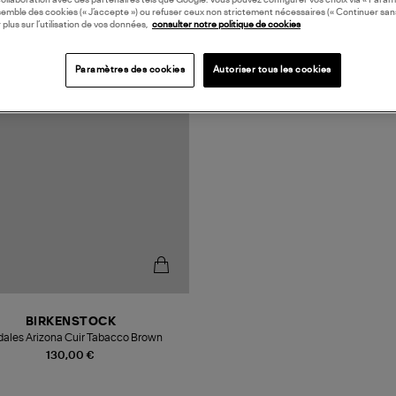
collaboration avec des partenaires tels que Google. Vous pouvez configurer vos choix via « Param
semble des cookies (« J’accepte ») ou refuser ceux non strictement nécessaires (« Continuer san
 plus sur l’utilisation de vos données,
consulter notre politique de cookies
N EUROPE
Paramètres des cookies
Autoriser tous les cookies
BIRKENSTOCK
ales Arizona Cuir Tabacco Brown
130,00 €