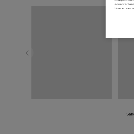
analyses, en 
accepter l’en
Pour en savoir
MADE I
Sand