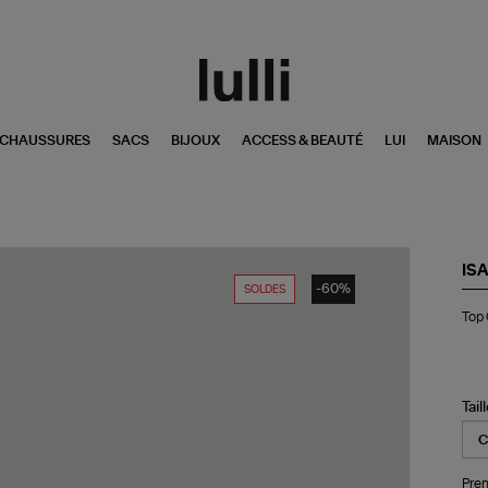
CHAUSSURES
SACS
BIJOUX
ACCESS & BEAUTÉ
LUI
MAISON
IS
-60%
SOLDES
To
Top 
Ga
Co
Ble
Nui
Tail
Pren