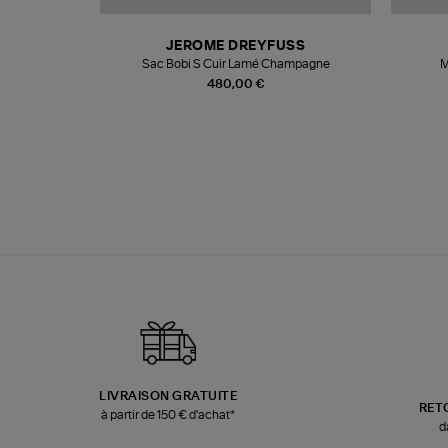
N
JEROME DREYFUSS
te
Sac Bobi S Cuir Lamé Champagne
M
480,00 €
LIVRAISON GRATUITE
RET
à partir de 150 € d'achat*
d