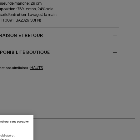
ueur de manche : 29 cm.
position :
76% coton, 24% soie.
eil d'entretien :
Lavage à la main.
f-HT0091FBA2J29I30FN)
VRAISON ET RETOUR
SPONIBILITÉ BOUTIQUE
HAUTS
ections similaires :
ntinuer sans accepter
ublicité et