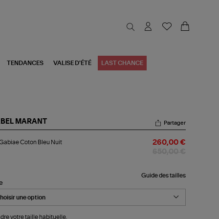
TENDANCES
VALISE D'ÉTÉ
LAST CHANCE
ABEL MARANT
Partager
p
Gabiae Coton Bleu Nuit
260,00 €
biae
ton
650,00 €
u
t
Guide des tailles
le
dre votre taille habituelle.