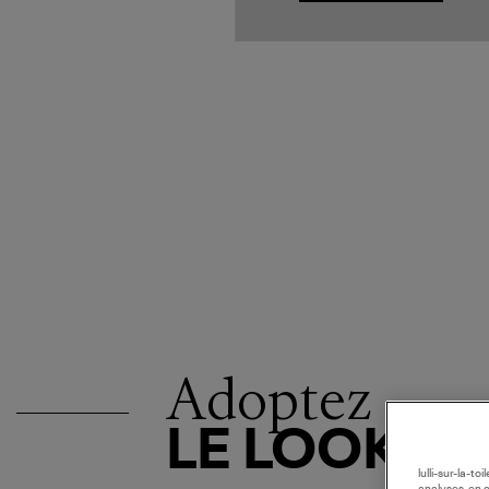
Adoptez
LE LOOK
lulli-sur-la-t