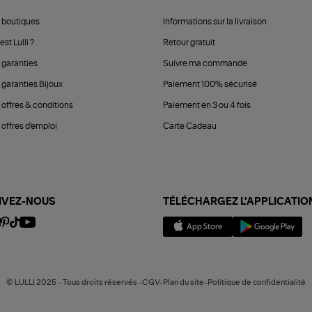
 boutiques
Informations sur la livraison
est Lulli ?
Retour gratuit
 garanties
Suivre ma commande
 garanties Bijoux
Paiement 100% sécurisé
 offres & conditions
Paiement en 3 ou 4 fois
offres d'emploi
Carte Cadeau
IVEZ-NOUS
TÉLÉCHARGEZ L'APPLICATIO
© LULLI 2025 - Tous droits réservés -CGV-Plan du site-Politique de confidentialité