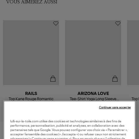
VOUS AIMEREZ AUSSI
RAILS
ARIZONA LOVE
Top Kane Rouge Romantic
Tee-Shirt Yoga Long Sleeve
Top 
Choco
158,00 €
100,00 €
Continuer sans accepter
lulli-sur-la-toile.com utilise des cookies et technologies similaires à des fins de
performance, personnalisation, publicité et analyses, en collaboration avec des
partenaires tels que Google. Vous pouvez configurer vos choix via « Paramétrer »,
accepter l’ensemble des cookies (« J’accepte ») ou refuser ceux non strictement
nécessaires (« Continuer sans accepter »). Pour en savoir plus sur l’utilisation de