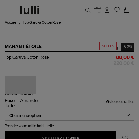
Aller au contenu principal
Accueil
Top Garuva Coton Rose
SOLDES
-60%
MARANT ÉTOILE
Partager
Top
Top Garuva Coton Rose
88,00 €
Garuva
220,00 €
Coton
Rose
Guide des tailles
Taille
Prendre votre taille habituelle.
AJOUTER AU PANIER