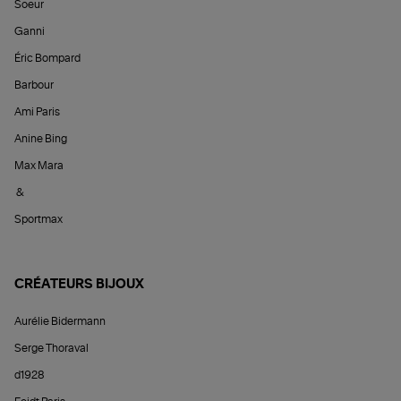
Soeur
Ganni
Éric Bompard
Barbour
Ami Paris
Anine Bing
Max Mara
&
Sportmax
CRÉATEURS BIJOUX
Aurélie Bidermann
Serge Thoraval
d1928