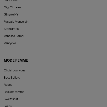
Feidt Paris
Gigi Clozeau
Ginette NY
Pascale Monvoisin
Stone Paris
Vanessa Baroni
Vanrycke
MODE FEMME
Choisi pour vous
Best-Sellers
Robes
Baskets femme
Sweatshirt
Jeans