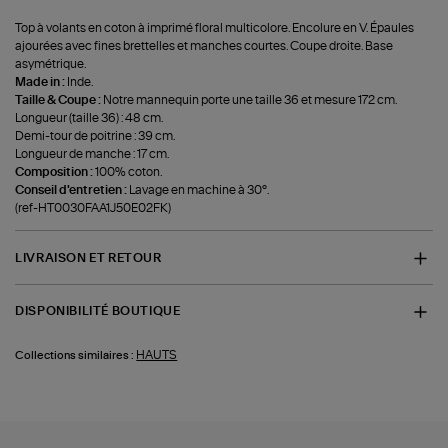
Top à volants en coton à imprimé floral multicolore. Encolure en V. Épaules
ajourées avec fines brettelles et manches courtes. Coupe droite. Base
asymétrique.
Made in :
Inde.
Taille & Coupe :
Notre mannequin porte une taille 36 et mesure 172 cm.
Longueur (taille 36) : 48 cm.
Demi-tour de poitrine : 39 cm.
Longueur de manche : 17 cm.
Composition :
100% coton.
Conseil d'entretien :
Lavage en machine à 30°.
(ref-HT0030FAA1J50E02FK)
LIVRAISON ET RETOUR
DISPONIBILITÉ BOUTIQUE
HAUTS
Collections similaires :