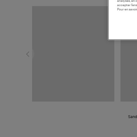
analyses, en 
accepter l’en
Pour en savoir
MADE I
Sand