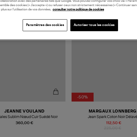
collaboration avec des partenaires tels que Google. Vous pouvez configurer vos choix via « Param
semble des cookies (« J’accepte ») ou refuser ceux non strictement nécessaires (« Continuer san
 plus sur l’utilisation de vos données,
consulter notre politique de cookies
N EUROPE
MADE IN FRANCE
Paramètres des cookies
Autoriser tous les cookies
-50%
JEANNE VOULAND
MARGAUX LONNBERG
ales Sublim Nœud Cuir Suédé Noir
Jean Spark Coton Noir Délav
360,00 €
112,50 €
225,00 €