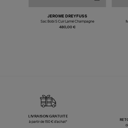
N
JEROME DREYFUSS
te
Sac Bobi S Cuir Lamé Champagne
M
480,00 €
LIVRAISON GRATUITE
RET
à partir de 150 € d'achat*
d