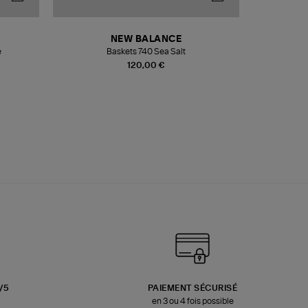
NEW BALANCE
e
Baskets 740 Sea Salt
Veste
120,00 €
3/5
PAIEMENT SÉCURISÉ
en 3 ou 4 fois possible