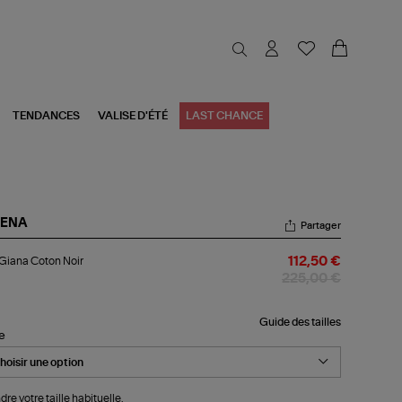
TENDANCES
VALISE D'ÉTÉ
LAST CHANCE
RENA
Partager
p
Giana Coton Noir
112,50 €
ana
ton
225,00 €
r
Guide des tailles
le
dre votre taille habituelle.