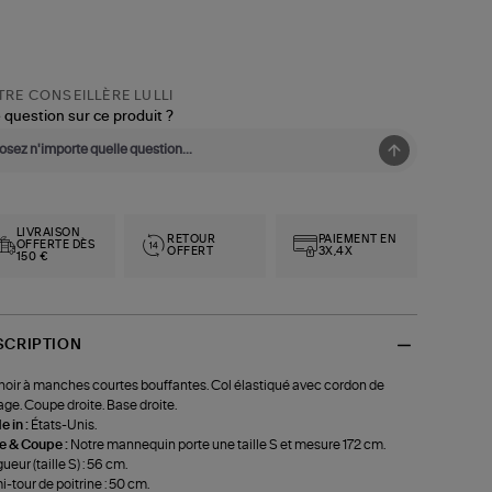
RE CONSEILLÈRE LULLI
 question sur ce produit ?
LIVRAISON
RETOUR
PAIEMENT EN
OFFERTE DÈS
OFFERT
3X,4X
150 €
SCRIPTION
noir à manches courtes bouffantes. Col élastiqué avec cordon de
age. Coupe droite. Base droite.
 in :
États-Unis.
le & Coupe :
Notre mannequin porte une taille S et mesure 172 cm.
ueur (taille S) : 56 cm.
-tour de poitrine : 50 cm.