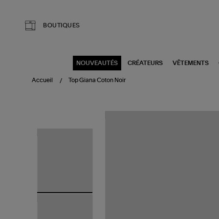
Aller au contenu principal
BOUTIQUES
NOUVEAUTÉS
CRÉATEURS
VÊTEMENTS
Accueil
Top Giana Coton Noir