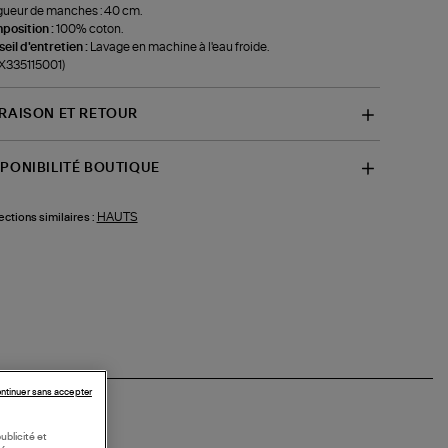
ueur de manches : 40 cm.
position :
100% coton.
eil d'entretien :
Lavage en machine à l'eau froide.
-X335115001)
VRAISON ET RETOUR
SPONIBILITÉ BOUTIQUE
HAUTS
ections similaires :
ntinuer sans accepter
ublicité et