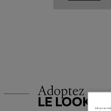
Adoptez
LE LOOK
lulli-sur-la-t