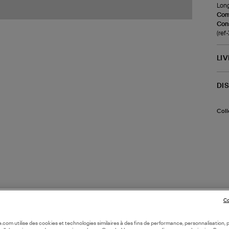
Long
Com
Cons
(ref
LI
DI
Coll
Co
oile.com utilise des cookies et technologies similaires à des fins de performance, personnalisation, p