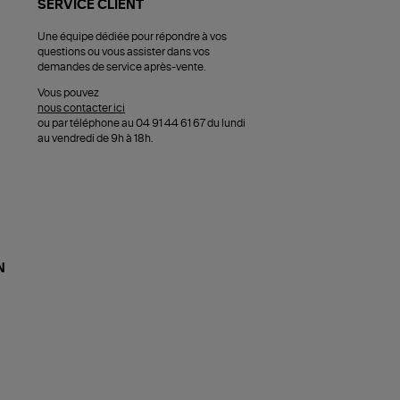
SERVICE CLIENT
Une équipe dédiée pour répondre à vos
questions ou vous assister dans vos
demandes de service après-vente.
Vous pouvez
nous contacter ici
ou par téléphone au 04 91 44 61 67 du lundi
au vendredi de 9h à 18h.
N