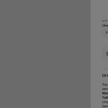
VOT
Une
DE
Top 
serr
Made
Tail
Long
Demi