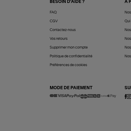
BESOIN D'AIDE ?
À 
FAQ
Nos
CGV
Qui 
Contactez-nous
Nos
Vos retours
Nos
Supprimer mon compte
Nos
Politique de confidentialité
Nos 
Préférences de cookies
MODE DE PAIEMENT
SU