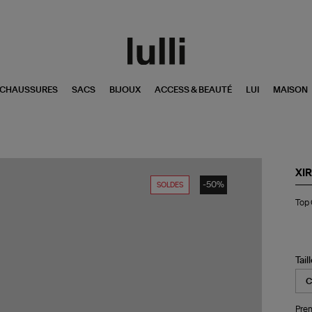
CHAUSSURES
SACS
BIJOUX
ACCESS & BEAUTÉ
LUI
MAISON
XI
-50%
SOLDES
To
Top 
Gi
Co
Noi
Tail
Pren