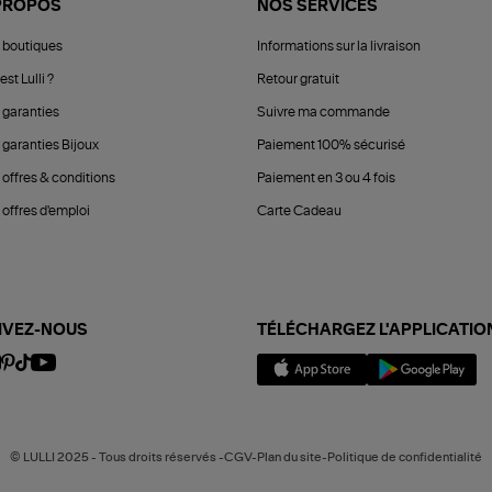
PROPOS
NOS SERVICES
 boutiques
Informations sur la livraison
est Lulli ?
Retour gratuit
 garanties
Suivre ma commande
 garanties Bijoux
Paiement 100% sécurisé
 offres & conditions
Paiement en 3 ou 4 fois
offres d'emploi
Carte Cadeau
IVEZ-NOUS
TÉLÉCHARGEZ L'APPLICATIO
© LULLI 2025 - Tous droits réservés -CGV-Plan du site-Politique de confidentialité