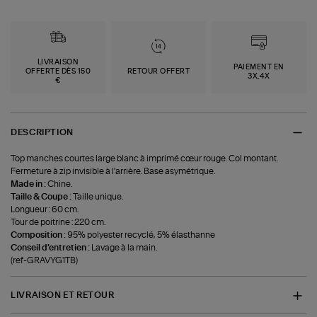
LIVRAISON
PAIEMENT EN
OFFERTE DÈS 150
RETOUR OFFERT
3X,4X
€
DESCRIPTION
Top manches courtes large blanc à imprimé cœur rouge. Col montant.
Fermeture à zip invisible à l'arrière. Base asymétrique.
Made in :
Chine.
Taille & Coupe :
Taille unique.
Longueur : 60 cm.
Tour de poitrine : 220 cm.
Composition :
95% polyester recyclé, 5% élasthanne
Conseil d'entretien :
Lavage à la main.
(ref-GRAVYG1TB)
LIVRAISON ET RETOUR