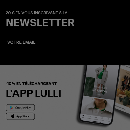
20 € EN VOUS INSCRIVANT À LA
NEWSLETTER
-10% EN TÉLÉCHARGEANT
L'APP LULLI