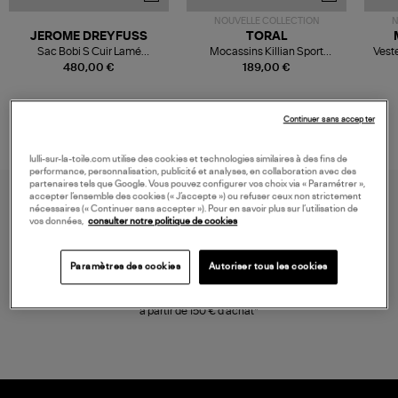
NOUVELLE COLLECTION
N
JEROME DREYFUSS
TORAL
Sac Bobi S Cuir Lamé
Mocassins Killian Sport
Veste
Champagne
Mousse
480,00 €
189,00 €
Continuer sans accepter
lulli-sur-la-toile.com utilise des cookies et technologies similaires à des fins de
performance, personnalisation, publicité et analyses, en collaboration avec des
partenaires tels que Google. Vous pouvez configurer vos choix via « Paramétrer »,
accepter l’ensemble des cookies (« J’accepte ») ou refuser ceux non strictement
nécessaires (« Continuer sans accepter »). Pour en savoir plus sur l’utilisation de
vos données,
consulter notre politique de cookies
Paramètres des cookies
Autoriser tous les cookies
LIVRAISON GRATUITE
à partir de 150 € d'achat*