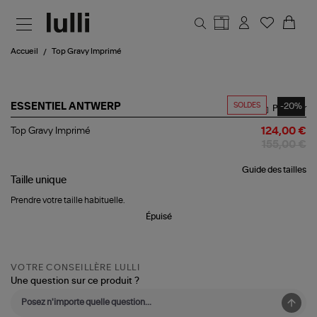
Aller au contenu principal
Accueil
Top Gravy Imprimé
SOLDES
-20%
ESSENTIEL ANTWERP
Partager
Top
Top Gravy Imprimé
124,00 €
Gravy
155,00 €
Imprimé
Guide des tailles
Taille
unique
Prendre votre taille habituelle.
Épuisé
VOTRE CONSEILLÈRE LULLI
Une question sur ce produit ?