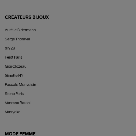
CRÉATEURS BIJOUX
Aurélie Bidermann
Serge Thoraval
d1928
Feidt Paris
Gigi Clozeau
Ginette NY
Pascale Monvoisin
Stone Paris
Vanessa Baroni
Vanrycke
MODE FEMME