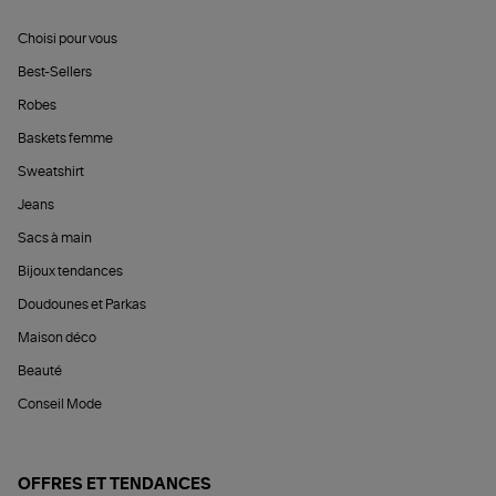
Choisi pour vous
Best-Sellers
Robes
Baskets femme
Sweatshirt
Jeans
Sacs à main
Bijoux tendances
Doudounes et Parkas
Maison déco
Beauté
Conseil Mode
OFFRES ET TENDANCES