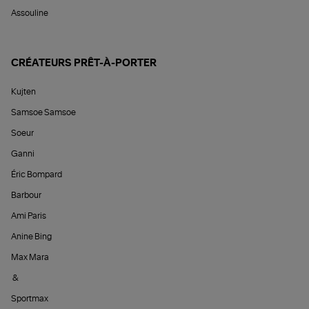
Assouline
CRÉATEURS PRÊT-À-PORTER
Kujten
Samsoe Samsoe
Soeur
Ganni
Éric Bompard
Barbour
Ami Paris
Anine Bing
Max Mara
&
Sportmax