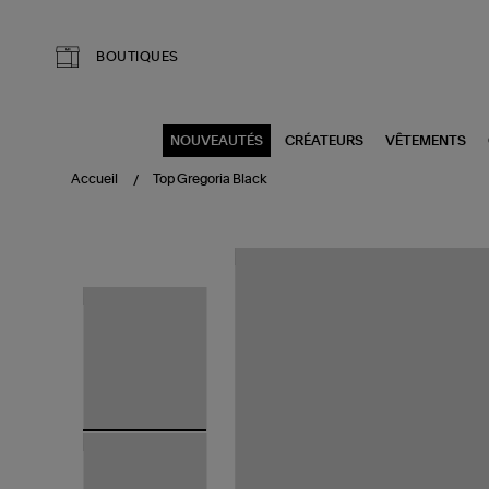
Aller au contenu principal
BOUTIQUES
NOUVEAUTÉS
CRÉATEURS
VÊTEMENTS
Accueil
Top Gregoria Black