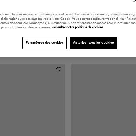
Co
oile.com utilise des cookies et technologies similaires à des fins de performance, personnalisation, p
collaboration avec des partenaires tels que Google. Vous pouvez configurer vos choix via « Param
semble des cookies (« J’accepte ») ou refuser ceux non strictement nécessaires (« Continuer san
 plus sur l’utilisation de vos données,
consulter notre politique de cookies
Paramètres des cookies
Autoriser tous les cookies