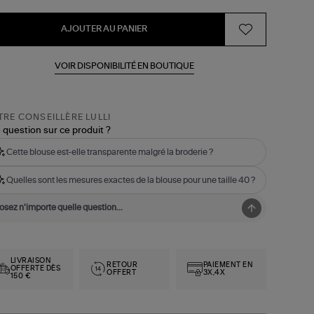
AJOUTER AU PANIER
VOIR DISPONIBILITÉ EN BOUTIQUE
RE CONSEILLÈRE LULLI
 question sur ce produit ?
Cette blouse est-elle transparente malgré la broderie ?
Quelles sont les mesures exactes de la blouse pour une taille 40 ?
LIVRAISON
RETOUR
PAIEMENT EN
OFFERTE DÈS
OFFERT
3X,4X
150 €