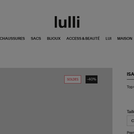
CHAUSSURES
SACS
BIJOUX
ACCESS & BEAUTÉ
LUI
MAISON
IS
-40%
SOLDES
To
Top 
Gre
Bla
Tail
Pren