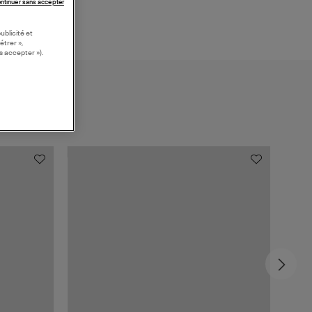
ntinuer sans accepter
ublicité et
étrer »,
s accepter »).