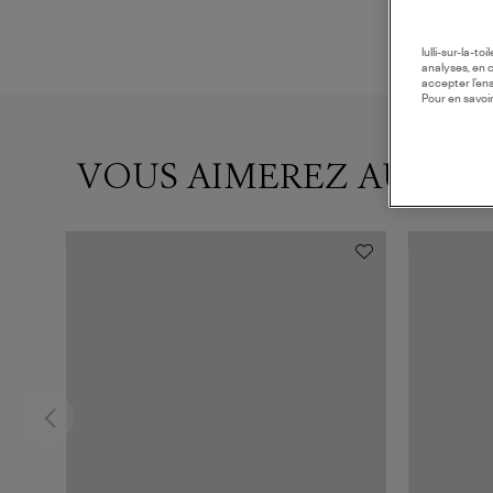
lulli-sur-la-t
analyses, en 
accepter l’en
Pour en savoir
VOUS AIMEREZ AUSSI