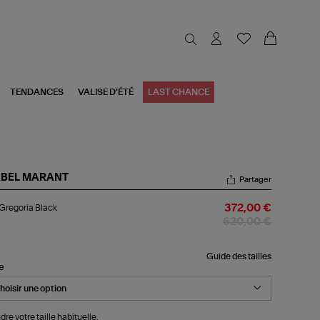
TENDANCES
VALISE D'ÉTÉ
LAST CHANCE
ABEL MARANT
Partager
p
Gregoria Black
372,00 €
goria
ck
620,00 €
Guide des tailles
le
dre votre taille habituelle.