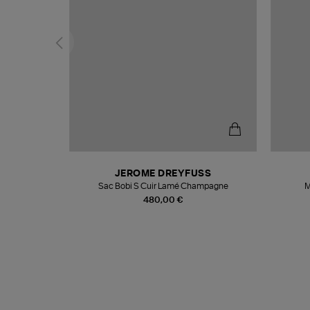
N
JEROME DREYFUSS
te
Sac Bobi S Cuir Lamé Champagne
M
480,00 €