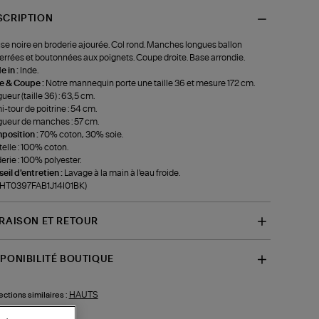
SCRIPTION
se noire en broderie ajourée. Col rond. Manches longues ballon
errées et boutonnées aux poignets. Coupe droite. Base arrondie.
 in :
Inde.
le & Coupe :
Notre mannequin porte une taille 36 et mesure 172 cm.
ueur (taille 36) : 63,5 cm.
-tour de poitrine : 54 cm.
ueur de manches : 57 cm.
position :
70% coton, 30% soie.
elle : 100% coton.
erie : 100% polyester.
eil d'entretien :
Lavage à la main à l'eau froide.
-HT0397FAB1J14I01BK)
VRAISON ET RETOUR
SPONIBILITÉ BOUTIQUE
HAUTS
ections similaires :