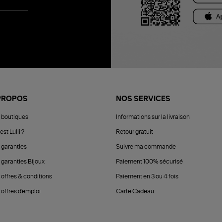
PROPOS
NOS SERVICES
 boutiques
Informations sur la livraison
est Lulli ?
Retour gratuit
 garanties
Suivre ma commande
 garanties Bijoux
Paiement 100% sécurisé
 offres & conditions
Paiement en 3 ou 4 fois
offres d'emploi
Carte Cadeau