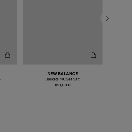
NEW BALANCE
e
Baskets 740 Sea Salt
Veste
120,00 €