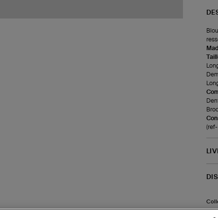
DE
Blou
ress
Made
Tail
Long
Demi
Long
Com
Dent
Brod
Cons
(ref
LI
DI
Coll