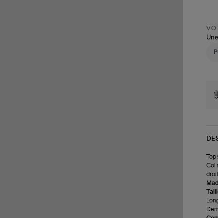
VOT
Une
DE
Top 
Col 
droi
Made
Tail
Long
Demi
Com