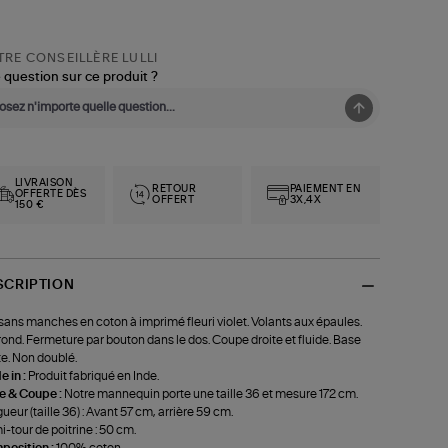
RE CONSEILLÈRE LULLI
 question sur ce produit ?
LIVRAISON
RETOUR
PAIEMENT EN
OFFERTE DÈS
OFFERT
3X,4X
150 €
SCRIPTION
sans manches en coton à imprimé fleuri violet. Volants aux épaules.
rond. Fermeture par bouton dans le dos. Coupe droite et fluide. Base
te. Non doublé.
 in :
Produit fabriqué en Inde.
le & Coupe :
Notre mannequin porte une taille 36 et mesure 172 cm.
ueur (taille 36) : Avant 57 cm, arrière 59 cm.
-tour de poitrine : 50 cm.
position :
100% coton.