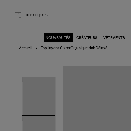
Aller au contenu principal
BOUTIQUES
NOUVEAUTÉS
CRÉATEURS
VÊTEMENTS
Accueil
Top Ilayona Coton Organique Noir Délavé