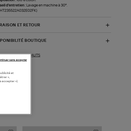
eil d'entretien :
Lavage en machine à 30°.
f-HT235522A032E02FK)
VRAISON ET RETOUR
SPONIBILITÉ BOUTIQUE
HAUTS
ections similaires :
ntinuer sans accepter
ublicité et
étrer »,
s accepter »).