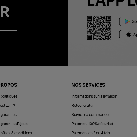
L'APP L
R
PROPOS
NOS SERVICES
 boutiques
Informations sur la livraison
est Lulli ?
Retour gratuit
 garanties
Suivre ma commande
 garanties Bijoux
Paiement 100% sécurisé
 offres & conditions
Paiement en 3 ou 4 fois