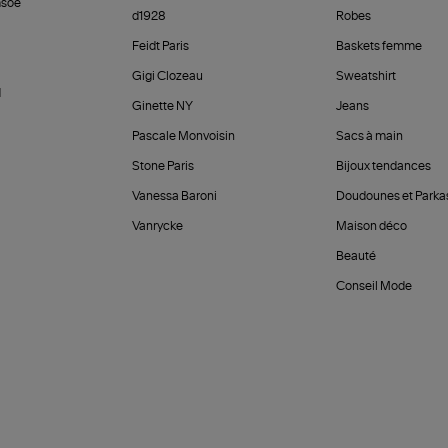
soe
d1928
Robes
Feidt Paris
Baskets femme
Gigi Clozeau
Sweatshirt
d
Ginette NY
Jeans
Pascale Monvoisin
Sacs à main
Stone Paris
Bijoux tendances
Vanessa Baroni
Doudounes et Parka
Vanrycke
Maison déco
Beauté
Conseil Mode