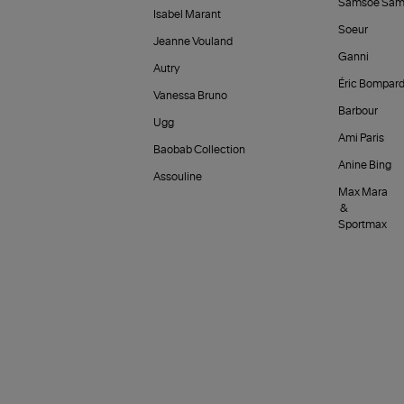
Samsoe Sam
Isabel Marant
Soeur
Jeanne Vouland
Ganni
Autry
Éric Bompar
Vanessa Bruno
Barbour
Ugg
Ami Paris
Baobab Collection
Anine Bing
Assouline
Max Mara
&
Sportmax