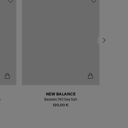
NEW BALANCE
e
Baskets 740 Sea Salt
Veste
120,00 €