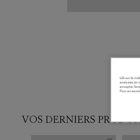
lulli-sur-la-t
analyses, en 
accepter l’en
Pour en savoir
VOS DERNIERS PRODUI