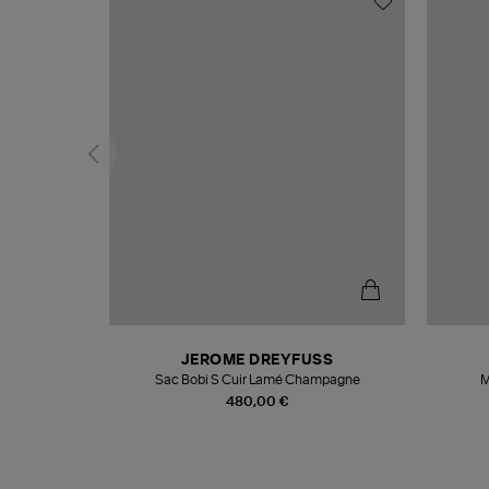
N
JEROME DREYFUSS
te
Sac Bobi S Cuir Lamé Champagne
M
480,00 €