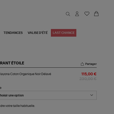
TENDANCES
VALISE D'ÉTÉ
LAST CHANCE
RANT ÉTOILE
Partager
p
Ilayona Coton Organique Noir Délavé
115,00 €
yona
ton
230,00 €
ganique
r
le
lavé
dre votre taille habituelle.