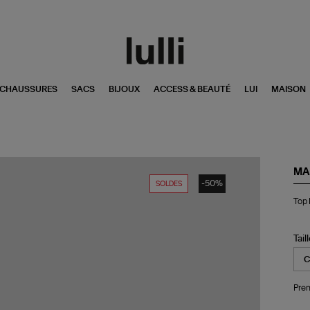
CHAUSSURES
SACS
BIJOUX
ACCESS & BEAUTÉ
LUI
MAISON
MA
-50%
SOLDES
To
Top 
Ila
Co
Or
Noi
Tail
Dé
Pren