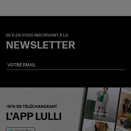
20 € EN VOUS INSCRIVANT À LA
NEWSLETTER
-10% EN TÉLÉCHARGEANT
L'APP LULLI