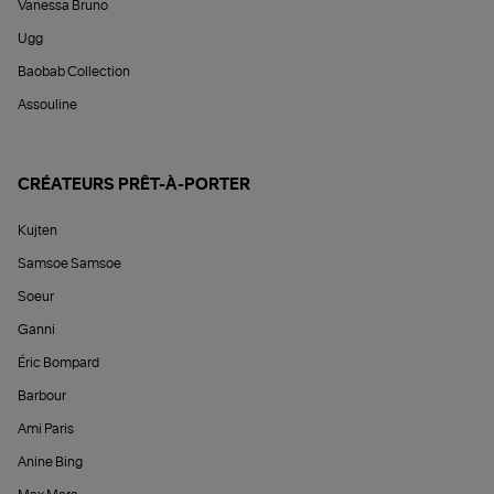
Vanessa Bruno
Ugg
Baobab Collection
Assouline
CRÉATEURS PRÊT-À-PORTER
Kujten
Samsoe Samsoe
Soeur
Ganni
Éric Bompard
Barbour
Ami Paris
Anine Bing