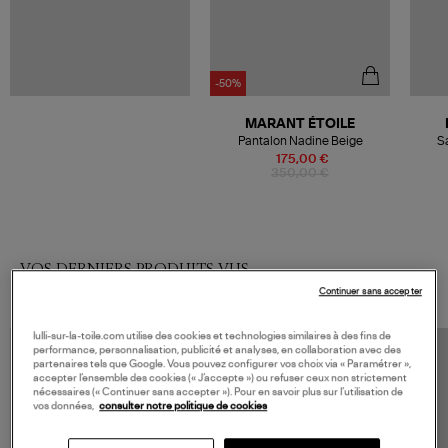
-50%
MARANT ÉTOILE
Pantalon Nadine Beige
S
175,00 €
350,00 €
VOS DERNIERS PRODUITS VUS
Continuer sans accepter
lulli-sur-la-toile.com utilise des cookies et technologies similaires à des fins de
performance, personnalisation, publicité et analyses, en collaboration avec des
partenaires tels que Google. Vous pouvez configurer vos choix via « Paramétrer »,
accepter l’ensemble des cookies (« J’accepte ») ou refuser ceux non strictement
nécessaires (« Continuer sans accepter »). Pour en savoir plus sur l’utilisation de
vos données,
consulter notre politique de cookies