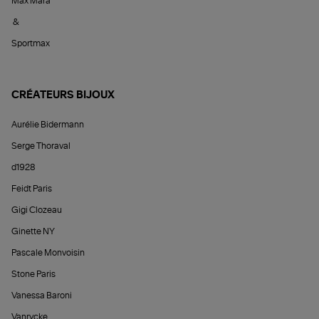
Max Mara
&
Sportmax
CRÉATEURS BIJOUX
Aurélie Bidermann
Serge Thoraval
d1928
Feidt Paris
Gigi Clozeau
Ginette NY
Pascale Monvoisin
Stone Paris
Vanessa Baroni
Vanrycke