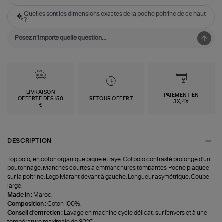
Quelles sont les dimensions exactes de la poche poitrine de ce haut
?
LIVRAISON
PAIEMENT EN
OFFERTE DÈS 150
RETOUR OFFERT
3X,4X
€
DESCRIPTION
Top polo, en coton organique piqué et rayé. Col polo contrasté prolongé d'un
boutonnage. Manches courtes à emmanchures tombantes. Poche plaquée
sur la poitrine. Logo Marant devant à gauche. Longueur asymétrique. Coupe
large.
Made in :
Maroc.
Composition :
Coton 100%.
Conseil d'entretien :
Lavage en machine cycle délicat, sur l'envers et à une
température maximale de 30°C.