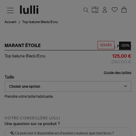
Aller au contenu principal
Accueil
Top Isalyne Black/Ecru
SOLDES
-50%
MARANT ÉTOILE
Partager
Top
Top Isalyne Black/Ecru
125,00 €
Isalyne
250,00 €
Black/Ecru
Guide des tailles
Taille
Prendre votre taille habituelle.
VOTRE CONSEILLÈRE LULLI
Une question sur ce produit ?
Ce polo est-il disponible en d'autres couleurs que noir/écru ?