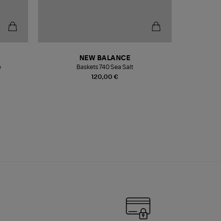
NEW BALANCE
e
Baskets 740 Sea Salt
Veste
120,00 €