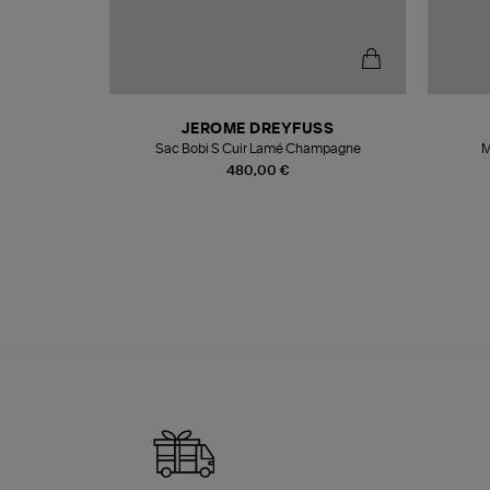
N
JEROME DREYFUSS
te
Sac Bobi S Cuir Lamé Champagne
M
480,00 €