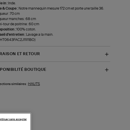
 in :
Inde.
le & Coupe :
Notre mannequin mesure 172 cm et porte une taille 36.
ueur : 70 cm
gueur manches : 68 cm
-tour de poitrine : 60 cm
position :
100% coton.
eil d'entretien :
Lavage a la main.
-HT0643FAC2J11I11BO)
VRAISON ET RETOUR
SPONIBILITÉ BOUTIQUE
HAUTS
ections similaires :
ntinuer sans accepter