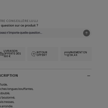
RE CONSEILLÈRE LULLI
 question sur ce produit ?
LIVRAISON
RETOUR
PAIEMENT EN
OFFERTE DÈS
OFFERT
3X,4X
150 €
SCRIPTION
fluide,
hes longues bouffantes,
doublé,
V boutonné,
ils tresses,
 arrondie.