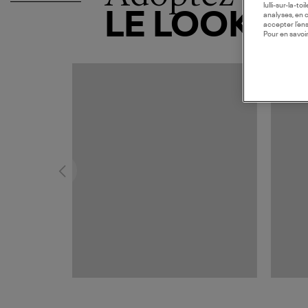
lulli-sur-la-t
LE LOOK
analyses, en 
accepter l’en
Pour en savoir