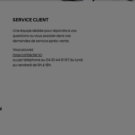
SERVICE CLIENT
Une équipe dédiée pour répondre à vos
questions ou vous assister dans vos
demandes de service après-vente.
Vous pouvez
nous contacter ici
ou par téléphone au 04 91 44 61 67 du lundi
au vendredi de 9h à 18h.
N