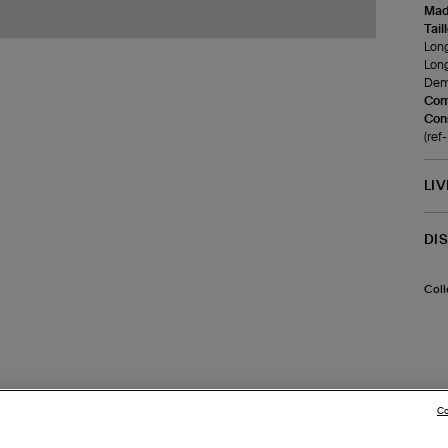
Made
Tail
Long
Lon
Demi
Com
Cons
(ref
LI
DI
Coll
Co