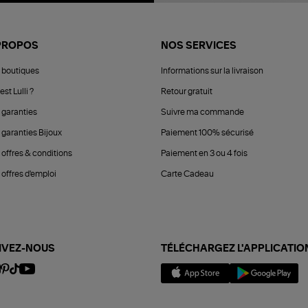
PROPOS
NOS SERVICES
 boutiques
Informations sur la livraison
est Lulli ?
Retour gratuit
 garanties
Suivre ma commande
 garanties Bijoux
Paiement 100% sécurisé
 offres & conditions
Paiement en 3 ou 4 fois
offres d'emploi
Carte Cadeau
IVEZ-NOUS
TÉLÉCHARGEZ L'APPLICATIO