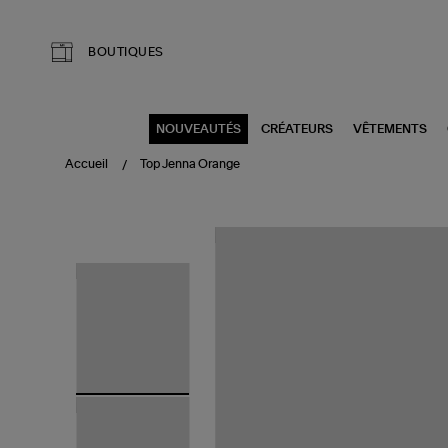
Aller au contenu principal
BOUTIQUES
NOUVEAUTÉS
CRÉATEURS
VÊTEMENTS
Accueil
Top Jenna Orange