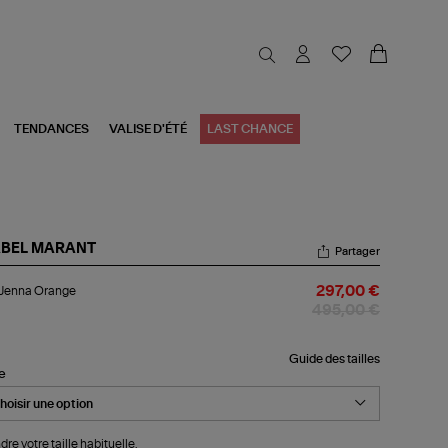
TENDANCES
VALISE D'ÉTÉ
LAST CHANCE
ABEL MARANT
Partager
p
 Jenna Orange
297,00 €
nna
ange
495,00 €
Guide des tailles
le
dre votre taille habituelle.