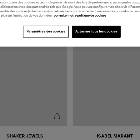
oile.com utilise des cookies et technologies similaires à des fins de performance, personnalisation, p
collaboration avec des partenaires tels que Google. Vous pouvez configurer vos choix via « Param
semble des cookies (« J’accepte ») ou refuser ceux non strictement nécessaires (« Continuer san
 plus sur l’utilisation de vos données,
consulter notre politique de cookies
Paramètres des cookies
Autoriser tous les cookies
SHAKER JEWELS
ISABEL MARANT