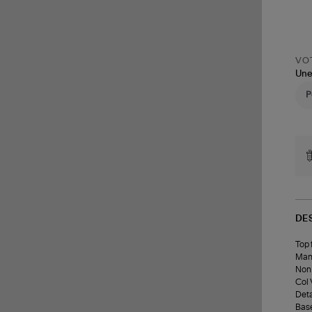
VOT
Une
DE
Top 
Manc
Non 
Col 
Deta
Base