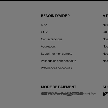
BESOIN D'AIDE ?
À 
FAQ
Nos
CGV
Qui 
Contactez-nous
Nos
Vos retours
Nos
Supprimer mon compte
Nos
Politique de confidentialité
Nos 
Préférences de cookies
MODE DE PAIEMENT
SU