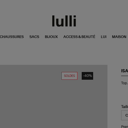
CHAUSSURES
SACS
BIJOUX
ACCESS & BEAUTÉ
LUI
MAISON
IS
-40%
SOLDES
To
Top
Je
Or
Tail
Pren