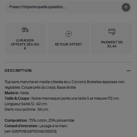
LIVRAISON
PAIEMENT EN
OFFERTE DÈS 150
RETOUR OFFERT
3X,4X
€
DESCRIPTION
Top sans manche en maille côtelée écu. Col rond. Bretelles épaisses non
réglables. Coupe près du corps. Base droite.
Made in :
Italie.
Taille & Coupe :
Notre mannequin porte une taille S et mesure 172 cm.
Longueur (taille S) : 42 cm.
Demi-tour poitrine : 34 cm.
Composition :
75% coton, 25% polyamide.
Conseil d'entretien :
Lavage à la main.
(ref-GWP01834P00146315103)