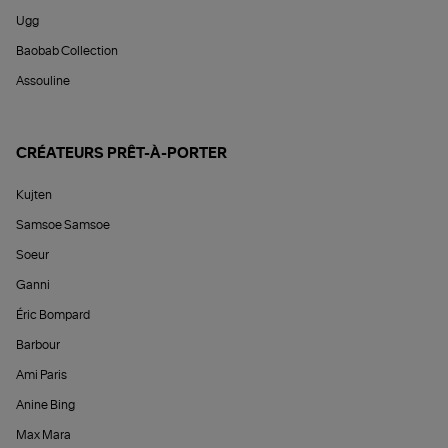
Ugg
Baobab Collection
Assouline
CRÉATEURS PRÊT-À-PORTER
Kujten
Samsoe Samsoe
Soeur
Ganni
Éric Bompard
Barbour
Ami Paris
Anine Bing
Max Mara