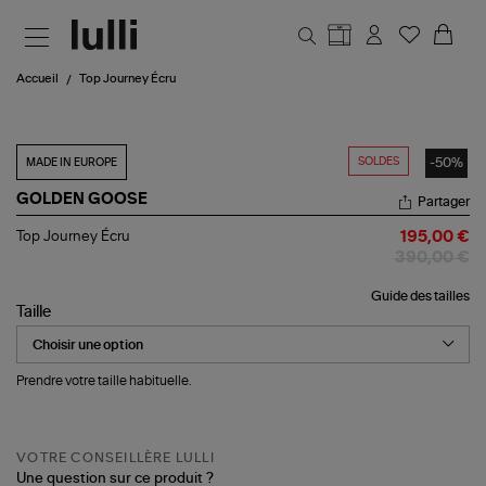
Aller au contenu principal
Accueil
Top Journey Écru
SOLDES
-50%
MADE IN EUROPE
GOLDEN GOOSE
Partager
Top
Top Journey Écru
195,00 €
Journey
390,00 €
Écru
Guide des tailles
Taille
Prendre votre taille habituelle.
VOTRE CONSEILLÈRE LULLI
Une question sur ce produit ?