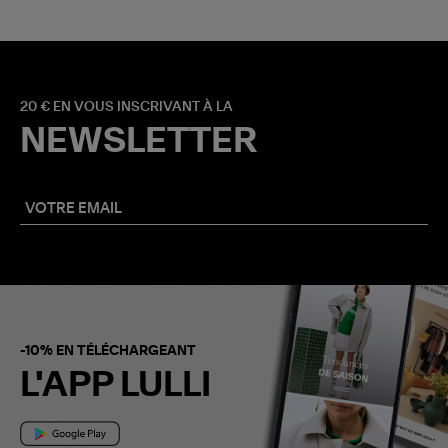
20 € EN VOUS INSCRIVANT À LA
NEWSLETTER
-10% EN TÉLÉCHARGEANT
L'APP LULLI