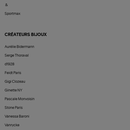
&
Sportmax
CRÉATEURS BIJOUX
Aurélie Bidermann
Serge Thoraval
d1928
Feidt Paris
Gigi Clozeau
Ginette NY
Pascale Monvoisin
Stone Paris
Vanessa Baroni
Vanrycke