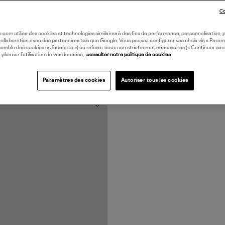
Co
oile.com utilise des cookies et technologies similaires à des fins de performance, personnalisation, p
collaboration avec des partenaires tels que Google. Vous pouvez configurer vos choix via « Param
semble des cookies (« J’accepte ») ou refuser ceux non strictement nécessaires (« Continuer san
 plus sur l’utilisation de vos données,
consulter notre politique de cookies
Paramètres des cookies
Autoriser tous les cookies