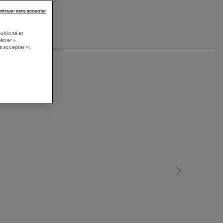
ntinuer sans accepter
ublicité et
étrer »,
s accepter »).