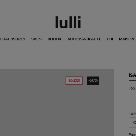
CHAUSSURES
SACS
BIJOUX
ACCESS & BEAUTÉ
LUI
MAISON
IS
-50%
SOLDES
To
Top 
Joy
Ma
Tail
Pren