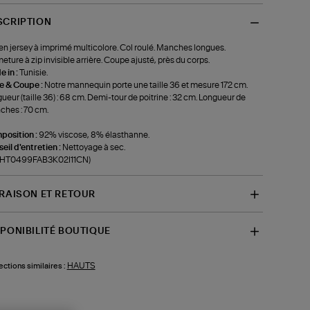
SCRIPTION
en jersey à imprimé multicolore. Col roulé. Manches longues.
eture à zip invisible arrière. Coupe ajusté, près du corps.
 in :
Tunisie.
le & Coupe :
Notre mannequin porte une taille 36 et mesure 172 cm.
ueur (taille 36) : 68 cm. Demi-tour de poitrine : 32 cm. Longueur de
hes : 70 cm.
position :
92% viscose, 8% élasthanne.
eil d'entretien :
Nettoyage à sec.
f-HT0499FAB3K02I11CN)
VRAISON ET RETOUR
SPONIBILITÉ BOUTIQUE
HAUTS
ections similaires :