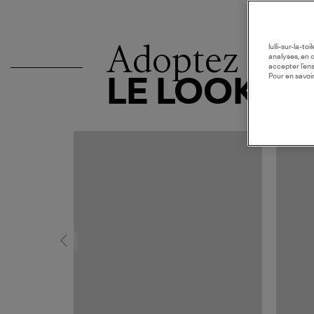
Adoptez
lulli-sur-la-t
analyses, en 
accepter l’en
Pour en savoir
LE LOOK