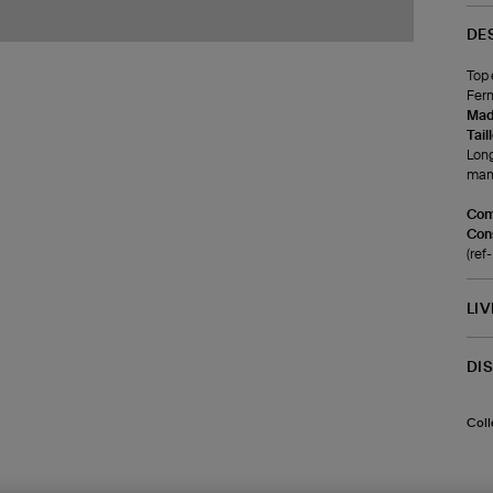
DE
Top 
Ferm
Made
Tail
Long
manc
Com
Cons
(re
LI
DI
Coll