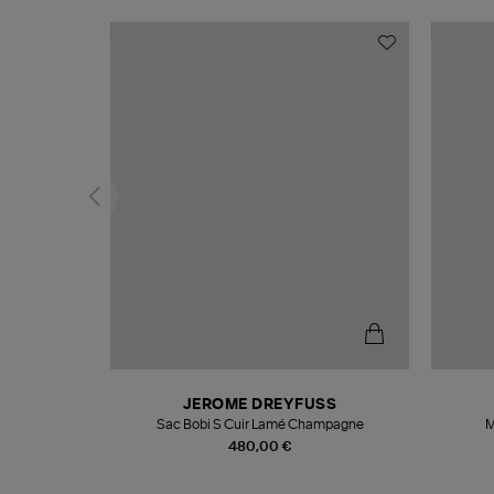
N
JEROME DREYFUSS
te
Sac Bobi S Cuir Lamé Champagne
M
480,00 €