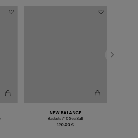
NEW BALANCE
e
Baskets 740 Sea Salt
Veste
120,00 €