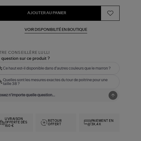
AJOUTER AU PANIER
VOIR DISPONIBILITÉ EN BOUTIQUE
RE CONSEILLÈRE LULLI
 question sur ce produit ?
Ce haut est-il disponible dans d'autres couleurs que le marron ?
Quelles sont les mesures exactes du tour de poitrine pour une
taille 38 ?
LIVRAISON
RETOUR
PAIEMENT EN
OFFERTE DÈS
OFFERT
3X,4X
150 €