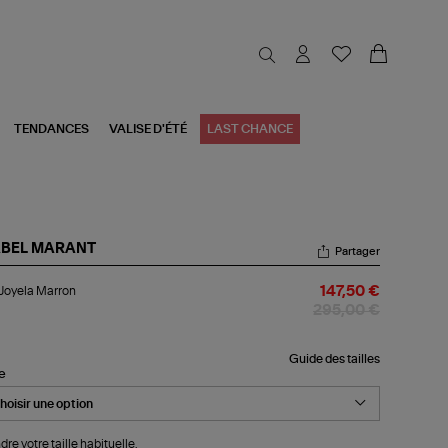
TENDANCES
VALISE D'ÉTÉ
LAST CHANCE
ABEL MARANT
Partager
p
Joyela Marron
147,50 €
ela
rron
295,00 €
Guide des tailles
le
dre votre taille habituelle.