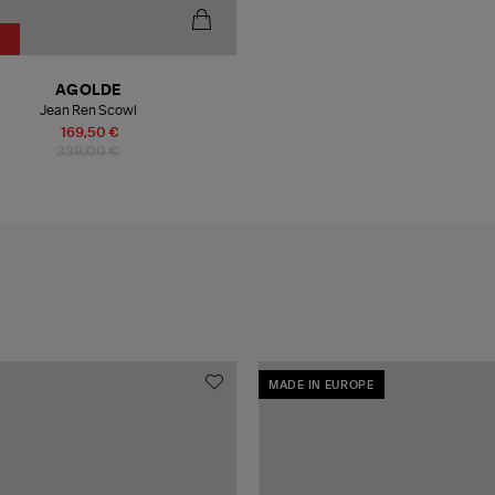
AGOLDE
Jean Ren Scowl
169,50 €
339,00 €
MADE IN EUROPE