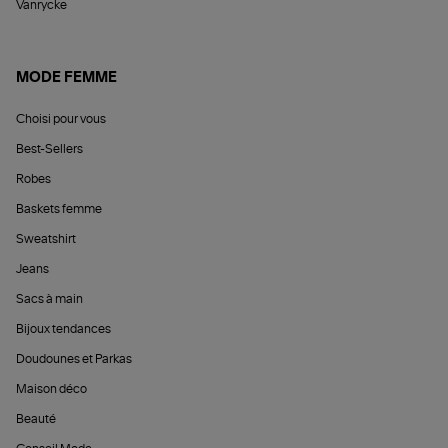
Vanrycke
MODE FEMME
Choisi pour vous
Best-Sellers
Robes
Baskets femme
Sweatshirt
Jeans
Sacs à main
Bijoux tendances
Doudounes et Parkas
Maison déco
Beauté