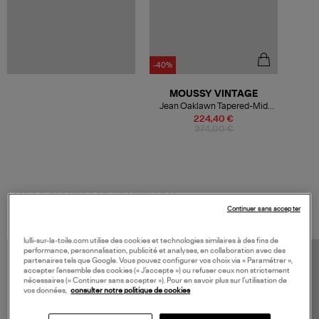
-40%
MOUSSY VINTAGE
Jean Oaklawn Tapered-Mid
Black
224,40 €
374,00 €
VOS DERNIERS PRODUITS VUS
Continuer sans accepter
lulli-sur-la-toile.com utilise des cookies et technologies similaires à des fins de
performance, personnalisation, publicité et analyses, en collaboration avec des
partenaires tels que Google. Vous pouvez configurer vos choix via « Paramétrer »,
accepter l’ensemble des cookies (« J’accepte ») ou refuser ceux non strictement
nécessaires (« Continuer sans accepter »). Pour en savoir plus sur l’utilisation de
vos données,
consulter notre politique de cookies