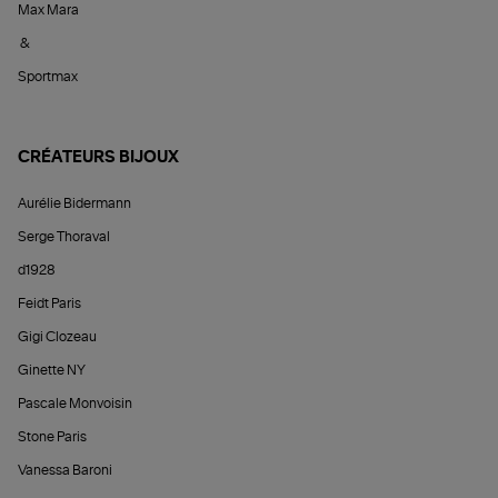
Max Mara
&
Sportmax
CRÉATEURS BIJOUX
Aurélie Bidermann
Serge Thoraval
d1928
Feidt Paris
Gigi Clozeau
Ginette NY
Pascale Monvoisin
Stone Paris
Vanessa Baroni