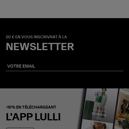
20 € EN VOUS INSCRIVANT À LA
NEWSLETTER
-10% EN TÉLÉCHARGEANT
L'APP LULLI