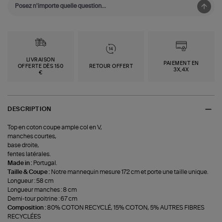
LIVRAISON
PAIEMENT EN
OFFERTE DÈS 150
RETOUR OFFERT
3X,4X
€
DESCRIPTION
Top en coton coupe ample col en V,
manches courtes,
base droite,
fentes latérales.
Made in :
Portugal.
Taille & Coupe :
Notre mannequin mesure 172 cm et porte une taille unique.
Longueur : 58 cm
Longueur manches : 8 cm
Demi-tour poitrine : 67 cm
Composition :
80% COTON RECYCLÉ, 15% COTON, 5% AUTRES FIBRES
RECYCLÉES