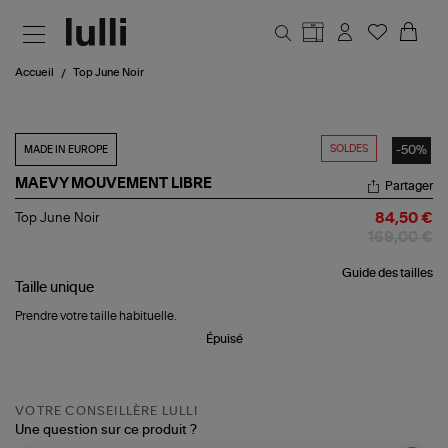
Aller au contenu principal
Accueil
Top June Noir
SOLDES
-50%
MADE IN EUROPE
MAEVY MOUVEMENT LIBRE
Partager
Top
Top June Noir
84,50 €
June
169,00 €
Noir
Guide des tailles
Taille
unique
Prendre votre taille habituelle.
Épuisé
VOTRE CONSEILLÈRE LULLI
Une question sur ce produit ?