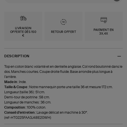
LIVRAISON
PAIEMENT EN
OFFERTE DÈS 150
RETOUR OFFERT
3X,4X
€
DESCRIPTION
Top en coton blanc volanté et en dentelle anglaise. Col rond boutonné dans le
dos. Manches courtes. Coupe droite fluide. Base arrondie plus longue à
l'arrière.
Made in :
Inde.
Taille & Coupe :
Notre mannequin porte une taille 36 et mesure 172 cm.
Longueur (taille 36) : 51 cm.
Demi-tour de poitrine : 58 cm.
Longueur de manches : 36 cm.
Composition :
100% coton.
Conseil d'entretien :
Lavage délicat en machine à 30°.
(ref-HT0225FAA3J48E20WH)