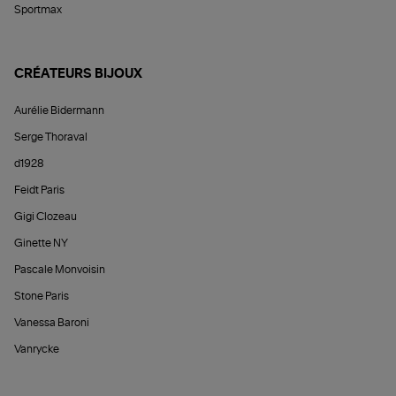
Sportmax
CRÉATEURS BIJOUX
Aurélie Bidermann
Serge Thoraval
d1928
Feidt Paris
Gigi Clozeau
Ginette NY
Pascale Monvoisin
Stone Paris
Vanessa Baroni
Vanrycke