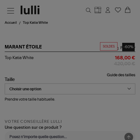
Aller au contenu principal
Accueil
Top Katia White
SOLDES
-60%
MARANT ÉTOILE
Partager
Top
Top Katia White
168,00 €
Katia
420,00 €
White
Guide des tailles
Taille
Prendre votre taille habituelle.
VOTRE CONSEILLÈRE LULLI
Une question sur ce produit ?