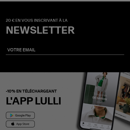
20 € EN VOUS INSCRIVANT À LA
NEWSLETTER
-10% EN TÉLÉCHARGEANT
L'APP LULLI