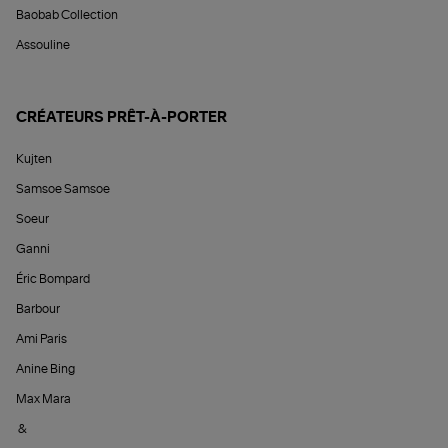
Baobab Collection
Assouline
CRÉATEURS PRÊT-À-PORTER
Kujten
Samsoe Samsoe
Soeur
Ganni
Éric Bompard
Barbour
Ami Paris
Anine Bing
Max Mara
&