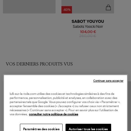
-60%
SABOT YOUYOU
Sabots Yoocki Noir
104,00 €
260,00 €
VOS DERNIERS PRODUITS VUS
Continuer sans accepter
lulli-sur-la-toile.com utilise des cookies et technologies similaires à des fins de
performance, personnalisation, publicité et analyses, en collaboration avec des
partenaires tels que Google. Vous pouvez configurer vos choix via « Paramétrer »,
accepter l’ensemble des cookies (« J’accepte ») ou refuser ceux non strictement
nécessaires (« Continuer sans accepter »). Pour en savoir plus sur l’utilisation de
vos données,
consulter notre politique de cookies
Paramètres des cookies
Autoriser tous les cookies