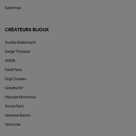
Sportmax
CRÉATEURS BIJOUX
Aurélie Bidermann
Serge Thoraval
d1928
Feidt Paris
Gigi Clozeau
Ginette NY
Pascale Monvoisin
Stone Paris
Vanessa Baroni
Vanrycke