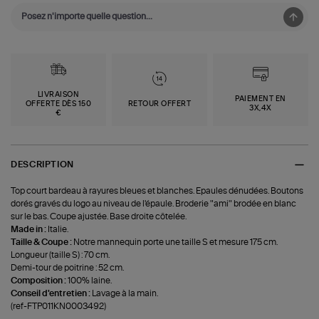
LIVRAISON
PAIEMENT EN
OFFERTE DÈS 150
RETOUR OFFERT
3X,4X
€
DESCRIPTION
Top court bardeau à rayures bleues et blanches. Epaules dénudées. Boutons
dorés gravés du logo au niveau de l'épaule. Broderie "ami" brodée en blanc
sur le bas. Coupe ajustée. Base droite côtelée.
Made in :
Italie.
Taille & Coupe :
Notre mannequin porte une taille S et mesure 175 cm.
Longueur (taille S) : 70 cm.
Demi-tour de poitrine : 52 cm.
Composition :
100% laine.
Conseil d'entretien :
Lavage à la main.
(ref-FTP011KN0003492)