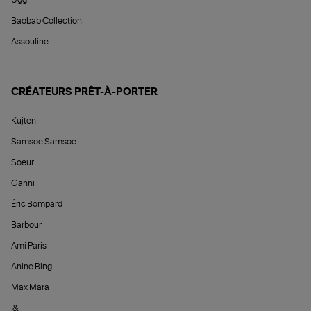
Ugg
Baobab Collection
Assouline
CRÉATEURS PRÊT-À-PORTER
Kujten
Samsoe Samsoe
Soeur
Ganni
Éric Bompard
Barbour
Ami Paris
Anine Bing
Max Mara
&