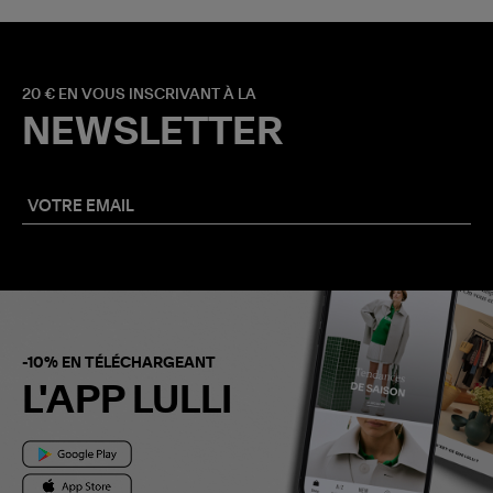
20 € EN VOUS INSCRIVANT À LA
NEWSLETTER
-10% EN TÉLÉCHARGEANT
L'APP LULLI