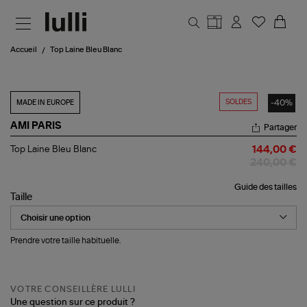
Aller au contenu principal
Accueil
Top Laine Bleu Blanc
SOLDES
-40%
MADE IN EUROPE
AMI PARIS
Partager
Top
Top Laine Bleu Blanc
144,00 €
Laine
240,00 €
Bleu
Blanc
Guide des tailles
Taille
Prendre votre taille habituelle.
VOTRE CONSEILLÈRE LULLI
Une question sur ce produit ?