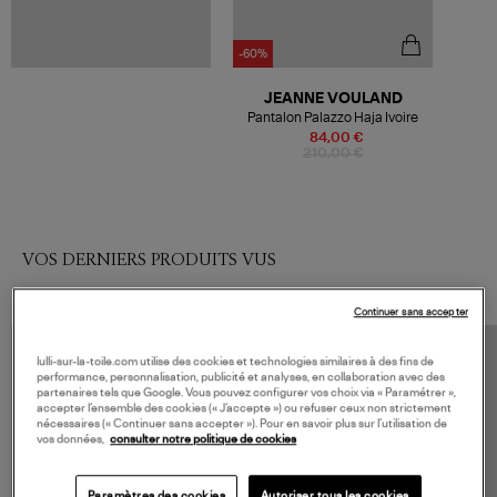
-60%
JEANNE VOULAND
Pantalon Palazzo Haja Ivoire
84,00 €
210,00 €
VOS DERNIERS PRODUITS VUS
Continuer sans accepter
lulli-sur-la-toile.com utilise des cookies et technologies similaires à des fins de
performance, personnalisation, publicité et analyses, en collaboration avec des
partenaires tels que Google. Vous pouvez configurer vos choix via « Paramétrer »,
accepter l’ensemble des cookies (« J’accepte ») ou refuser ceux non strictement
nécessaires (« Continuer sans accepter »). Pour en savoir plus sur l’utilisation de
vos données,
consulter notre politique de cookies
Paramètres des cookies
Autoriser tous les cookies