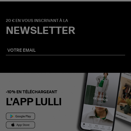
20 € EN VOUS INSCRIVANT À LA
NEWSLETTER
-10% EN TÉLÉCHARGEANT
L'APP LULLI