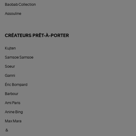
Baobab Collection
Assouline
CRÉATEURS PRÊT-À-PORTER
Kujten
Samsoe Samsoe
Soeur
Ganni
Éric Bompard
Barbour
Ami Paris
Anine Bing
Max Mara
&