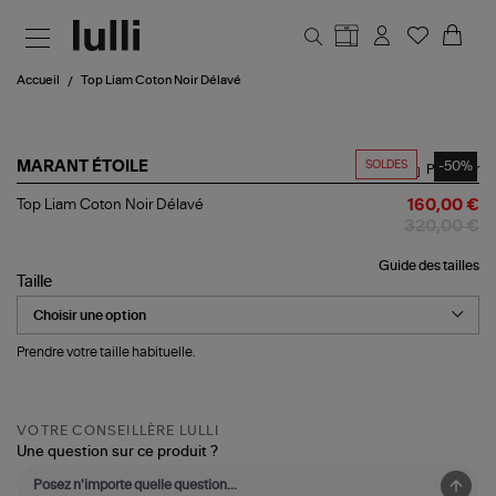
Aller au contenu principal
Accueil
Top Liam Coton Noir Délavé
SOLDES
-50%
MARANT ÉTOILE
Partager
Top
Top Liam Coton Noir Délavé
160,00 €
Liam
320,00 €
Coton
Noir
Guide des tailles
Délavé
Taille
Prendre votre taille habituelle.
VOTRE CONSEILLÈRE LULLI
Une question sur ce produit ?