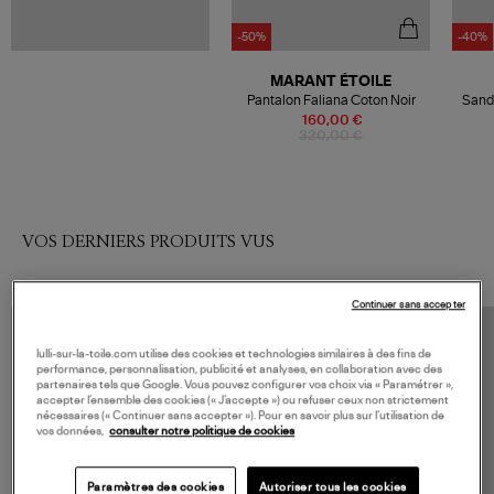
-50%
-40%
MARANT ÉTOILE
Pantalon Faliana Coton Noir
Sanda
Pul
160,00 €
320,00 €
VOS DERNIERS PRODUITS VUS
Continuer sans accepter
lulli-sur-la-toile.com utilise des cookies et technologies similaires à des fins de
performance, personnalisation, publicité et analyses, en collaboration avec des
partenaires tels que Google. Vous pouvez configurer vos choix via « Paramétrer »,
accepter l’ensemble des cookies (« J’accepte ») ou refuser ceux non strictement
nécessaires (« Continuer sans accepter »). Pour en savoir plus sur l’utilisation de
vos données,
consulter notre politique de cookies
Paramètres des cookies
Autoriser tous les cookies