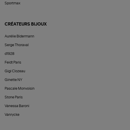
Sportmax
CRÉATEURS BIJOUX
Aurélie Bidermann
Serge Thoraval
d1928
Feidt Paris
Gigi Clozeau
Ginette NY
Pascale Monvoisin
Stone Paris
Vanessa Baroni
Vanrycke