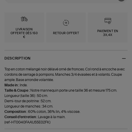
LIVRAISON
PAIEMENT EN
OFFERTE DÈS 150
RETOUR OFFERT
3X,4X
€
DESCRIPTION
Top en coton mélangé noir délavé orné de fronces. Col rond à encoche avec
cordons de serrage à pompons. Manches 3/4 évasées et à volants. Coupe
ample. Base arrondie volantée.
Made in :
Inde.
Taille & Coupe :
Notre mannequin porte une taille 36 et mesure 175 cm.
Longueur (taille 36) : 50 cm.
Demi-tour de poitrine : 52 cm.
Longueur de manches : 34 cm.
Composition :
60% coton, 36% lin, 4% viscose.
Conseil d'entretien :
Lavage à la main.
(ref-HT0040FAA1J55E02FK)