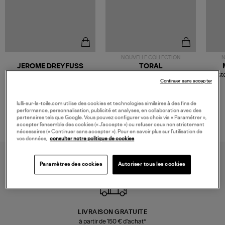
NOUVELLE COLLECTION
N
JEROME DREYFUSS
TORAL
Sac Bobi S Cuir Lamé
Mocassins Killian Sport
Veste
Champagne
Mousse
Continuer sans accepter
480,00 €
189,00 €
lulli-sur-la-toile.com utilise des cookies et technologies similaires à des fins de
performance, personnalisation, publicité et analyses, en collaboration avec des
partenaires tels que Google. Vous pouvez configurer vos choix via « Paramétrer »,
accepter l’ensemble des cookies (« J’accepte ») ou refuser ceux non strictement
nécessaires (« Continuer sans accepter »). Pour en savoir plus sur l’utilisation de
vos données,
consulter notre politique de cookies
Paramètres des cookies
Autoriser tous les cookies
LIVRAISON GRATUITE
à partir de 150 € d'achat*