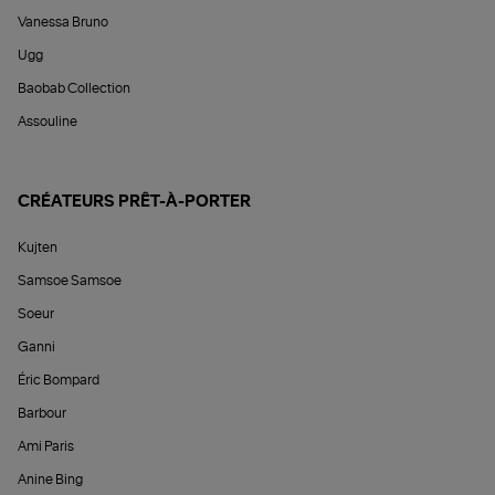
Vanessa Bruno
Ugg
Baobab Collection
Assouline
CRÉATEURS PRÊT-À-PORTER
Kujten
Samsoe Samsoe
Soeur
Ganni
Éric Bompard
Barbour
Ami Paris
Anine Bing