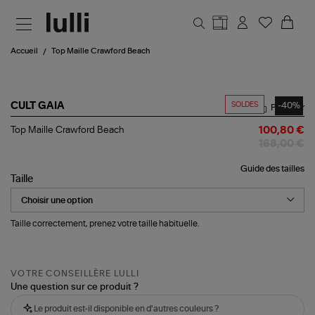
Aller au contenu principal
Accueil
Top Maille Crawford Beach
SOLDES
-40%
CULT GAIA
Partager
Top
Top Maille Crawford Beach
100,80 €
Maille
168,00 €
Crawford
Beach
Guide des tailles
Taille
Taille correctement, prenez votre taille habituelle.
VOTRE CONSEILLÈRE LULLI
Une question sur ce produit ?
Le produit est-il disponible en d'autres couleurs ?