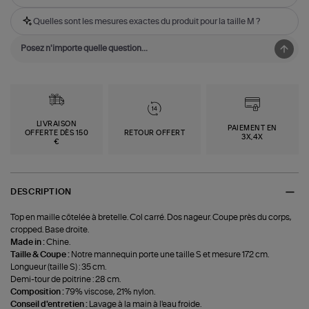
Quelles sont les mesures exactes du produit pour la taille M ?
LIVRAISON
PAIEMENT EN
OFFERTE DÈS 150
RETOUR OFFERT
3X,4X
€
DESCRIPTION
Top en maille côtelée à bretelle. Col carré. Dos nageur. Coupe près du corps,
cropped. Base droite.
Made in :
Chine.
Taille & Coupe :
Notre mannequin porte une taille S et mesure 172 cm.
Longueur (taille S) : 35 cm.
Demi-tour de poitrine : 28 cm.
Composition :
79% viscose, 21% nylon.
Conseil d'entretien :
Lavage à la main à l'eau froide.