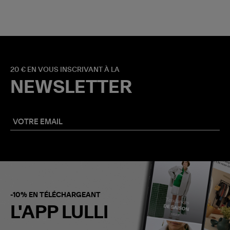
20 € EN VOUS INSCRIVANT À LA
NEWSLETTER
-10% EN TÉLÉCHARGEANT
L'APP LULLI