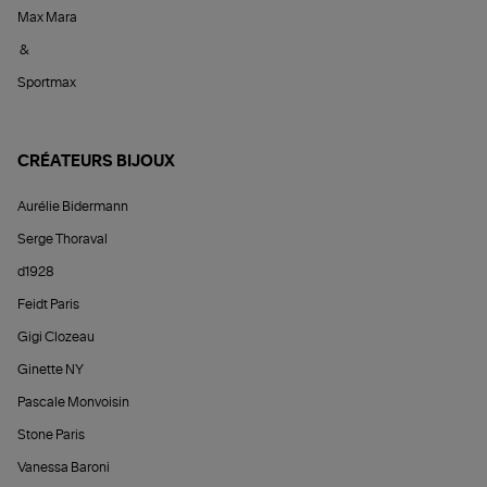
Max Mara
&
Sportmax
CRÉATEURS BIJOUX
Aurélie Bidermann
Serge Thoraval
d1928
Feidt Paris
Gigi Clozeau
Ginette NY
Pascale Monvoisin
Stone Paris
Vanessa Baroni