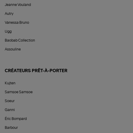
Jeanne Vouland
Autry
Vanessa Bruno
Ugg
Baobab Collection
Assouline
CRÉATEURS PRÊT-À-PORTER
Kujten
Samsoe Samsoe
Soeur
Ganni
Éric Bompard
Barbour