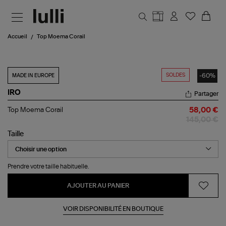
Aller au contenu principal
Accueil
Top Moema Corail
SOLDES
-60%
MADE IN EUROPE
IRO
Partager
Top
Top Moema Corail
58,00 €
Moema
145,00 €
Corail
Taille
Prendre votre taille habituelle.
AJOUTER AU PANIER
VOIR DISPONIBILITÉ EN BOUTIQUE