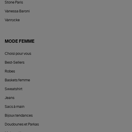
Stone Paris
Vanessa Baroni
Vanrycke
MODE FEMME
Choisi pour vous
Best-Sellers
Robes
Baskets femme
Sweatshirt
Jeans
Sacs à main
Bijoux tendances
Doudounes et Parkas