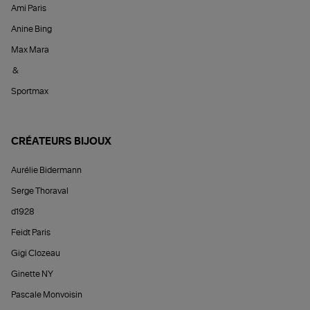
Ami Paris
Anine Bing
Max Mara
&
Sportmax
CRÉATEURS BIJOUX
Aurélie Bidermann
Serge Thoraval
d1928
Feidt Paris
Gigi Clozeau
Ginette NY
Pascale Monvoisin