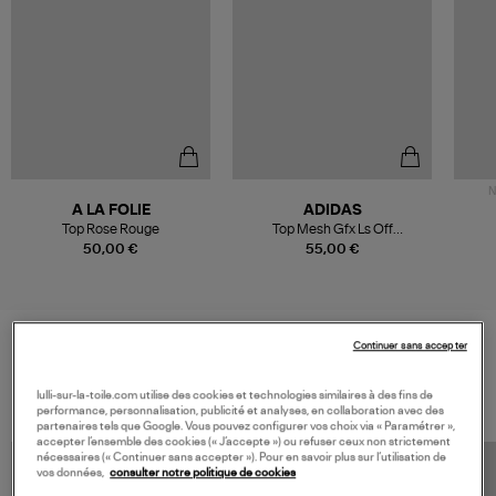
N
A LA FOLIE
ADIDAS
Top Rose Rouge
Top Mesh Gfx Ls Off
White/Rustic Orange, Capsule
50,00 €
55,00 €
Summer Glow
Continuer sans accepter
VOS DERNIERS PRODUITS VUS
lulli-sur-la-toile.com utilise des cookies et technologies similaires à des fins de
performance, personnalisation, publicité et analyses, en collaboration avec des
partenaires tels que Google. Vous pouvez configurer vos choix via « Paramétrer »,
accepter l’ensemble des cookies (« J’accepte ») ou refuser ceux non strictement
nécessaires (« Continuer sans accepter »). Pour en savoir plus sur l’utilisation de
vos données,
consulter notre politique de cookies