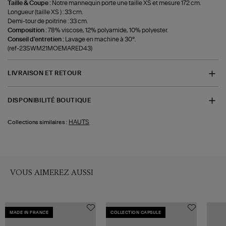
Taille & Coupe :
Notre mannequin porte une taille XS et mesure 172 cm.
Longueur (taille XS ) : 33 cm.
Demi-tour de poitrine : 33 cm.
Composition :
78% viscose, 12% polyamide, 10% polyester.
Conseil d'entretien :
Lavage en machine à 30°.
(ref-23SWM21MOEMARED43)
LIVRAISON ET RETOUR
DISPONIBILITÉ BOUTIQUE
HAUTS
Collections similaires :
VOUS AIMEREZ AUSSI
MADE IN FRANCE
COLLECTION CAPSULE