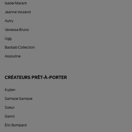
Isabel Marant
Jeanne Vouland
Autry
Vanessa Bruno
Ugg
Baobab Collection
Assouline
CRÉATEURS PRÊT-À-PORTER
Kujten
Samsoe Samsoe
Soeur
Ganni
Éric Bompard