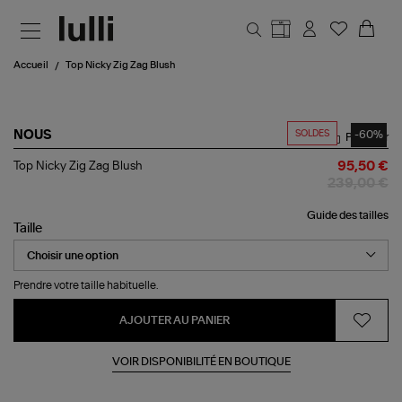
Aller au contenu principal
Accueil
Top Nicky Zig Zag Blush
SOLDES
-60%
NOUS
Partager
Top
Top Nicky Zig Zag Blush
95,50 €
Nicky
239,00 €
Zig
Zag Blush
Guide des tailles
Taille
Prendre votre taille habituelle.
AJOUTER AU PANIER
VOIR DISPONIBILITÉ EN BOUTIQUE