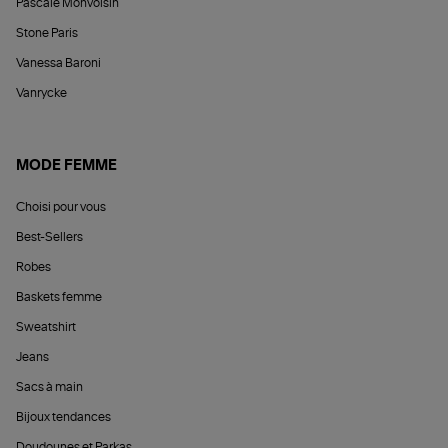
Pascale Monvoisin
Stone Paris
Vanessa Baroni
Vanrycke
MODE FEMME
Choisi pour vous
Best-Sellers
Robes
Baskets femme
Sweatshirt
Jeans
Sacs à main
Bijoux tendances
Doudounes et Parkas