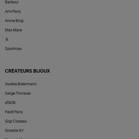
Barbour
Ami Paris
Anine Bing
Max Mara
&
Sportmax
CRÉATEURS BIJOUX
Aurélie Bidermann
Serge Thoraval
d1928
Feidt Paris
Gigi Clozeau
Ginette NY