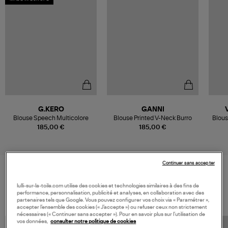
G.KERO
GANNI
Blouse Speech Multicolore
Blouse Printed V-Neck Burro
Blous
185,00 €
185,00 €
Continuer sans accepter
VOS DERNIERS PRODUITS VUS
lulli-sur-la-toile.com utilise des cookies et technologies similaires à des fins de
performance, personnalisation, publicité et analyses, en collaboration avec des
partenaires tels que Google. Vous pouvez configurer vos choix via « Paramétrer »,
accepter l’ensemble des cookies (« J’accepte ») ou refuser ceux non strictement
nécessaires (« Continuer sans accepter »). Pour en savoir plus sur l’utilisation de
vos données,
consulter notre politique de cookies