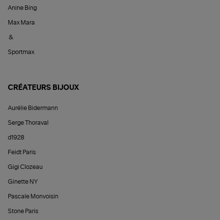
Anine Bing
Max Mara
&
Sportmax
CRÉATEURS BIJOUX
Aurélie Bidermann
Serge Thoraval
d1928
Feidt Paris
Gigi Clozeau
Ginette NY
Pascale Monvoisin
Stone Paris