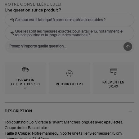
VOTRE CONSEILLÈRE LULLI
Une question sur ce produit ?
Ce haut est-il fabriqué à partir de matériaux durables ?
Quelles sont les mesures exactes pour la taille 1S, notamment le
tour de poitrine et la longueur des manches ?
LIVRAISON
PAIEMENT EN
OFFERTE DÈS 150
RETOUR OFFERT
3X,4X
€
DESCRIPTION
Top court noir. Col V drapé à l'avant. Manches longues avec épaulettes.
Coupe droite. Base droite.
Taille & Coupe :
Notre mannequin porte une taille 1S et mesure 175 cm.