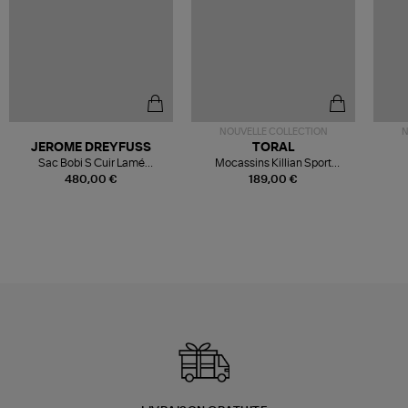
NOUVELLE COLLECTION
N
JEROME DREYFUSS
TORAL
Sac Bobi S Cuir Lamé
Mocassins Killian Sport
Champagne
Mousse
480,00 €
189,00 €