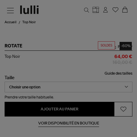
Aller au contenu principal
Accueil
Top Noir
SOLDES
-60%
ROTATE
Partager
Top
Top Noir
64,00 €
Noir
160,00 €
Guide des tailles
Taille
Prendre votre taille habituelle.
AJOUTER AU PANIER
VOIR DISPONIBILITÉ EN BOUTIQUE