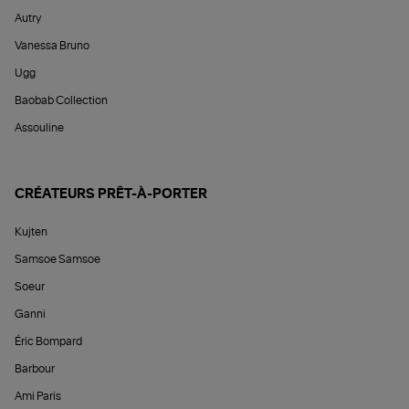
Autry
Vanessa Bruno
Ugg
Baobab Collection
Assouline
CRÉATEURS PRÊT-À-PORTER
Kujten
Samsoe Samsoe
Soeur
Ganni
Éric Bompard
Barbour
Ami Paris