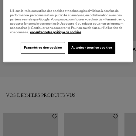
lulli-sur-la-toile.com utilise des cookies et technologies similaires à des fins de
performance, personnalisation, publicité et analyses, en collaboration avec des
partenaires tels que Google. Vous pouvez configurer vos choix via « Paramétrer »,
accepter l’ensemble des cookies (« J’accepte ») ou refuser ceux non strictement
nécessaires (« Continuer sans accepter »). Pour en savoir plus sur l’utilisation de
vos données,
consulter notre politique de cookies
Paramètres des cookies
Autoriser tous les cookies
SAMSOE SAMSOE
SAMSOE SAMSOE
MA
Top Sathea Black
Top Sahoy Black
120,00 €
100,00 €
VOS DERNIERS PRODUITS VUS