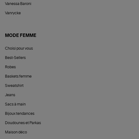
Vanessa Baroni
Vanrycke
MODE FEMME
Choisi pour vous
Best-Sellers
Robes
Baskets femme
Sweatshirt
Jeans
Sacs à main
Bijoux tendances
Doudounes et Parkas
Maison déco