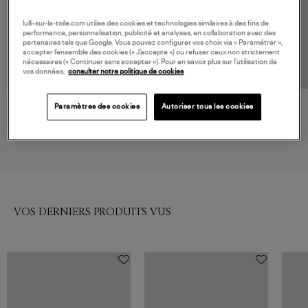
lulli-sur-la-toile.com utilise des cookies et technologies similaires à des fins de
performance, personnalisation, publicité et analyses, en collaboration avec des
partenaires tels que Google. Vous pouvez configurer vos choix via « Paramétrer »,
accepter l’ensemble des cookies (« J’accepte ») ou refuser ceux non strictement
nécessaires (« Continuer sans accepter »). Pour en savoir plus sur l’utilisation de
vos données,
consulter notre politique de cookies
Paramètres des cookies
Autoriser tous les cookies
LA NOUVELLE
ARIZONA LOVE
Top Augustin Noir
Tee-Shirt Yoga Long Sleeve
Noir
81,00 €
100,00 €
VOS DERNIERS PRODUITS VUS