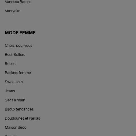
Vanessa Baroni
Vanrycke
MODE FEMME
Choisi pour vous
Best-Sellers
Robes
Baskets femme
Sweatshirt
Jeans
Sacs à main
Bijoux tendances
Doudounes et Parkas
Maison déco