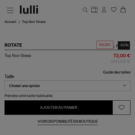
Aller au contenu principal
Accueil
Top Noir Strass
SOLDES
-60%
ROTATE
Partager
Top
Top Noir Strass
72,00 €
Noir
180,00 €
Strass
Guide des tailles
Taille
Prendre votre taille habituelle.
AJOUTER AU PANIER
VOIR DISPONIBILITÉ EN BOUTIQUE