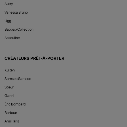
Autry
Vanessa Bruno
Ugg
Baobab Collection
Assouline
CRÉATEURS PRÊT-À-PORTER
Kujten
Samsoe Samsoe
Soeur
Ganni
Éric Bompard
Barbour
Ami Paris