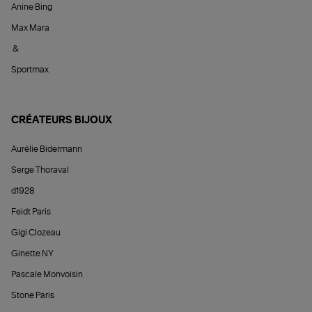
Anine Bing
Max Mara
&
Sportmax
CRÉATEURS BIJOUX
Aurélie Bidermann
Serge Thoraval
d1928
Feidt Paris
Gigi Clozeau
Ginette NY
Pascale Monvoisin
Stone Paris