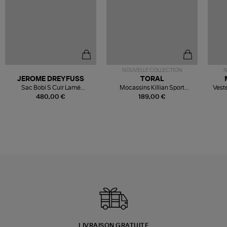
NOUVELLE COLLECTION
N
JEROME DREYFUSS
TORAL
Sac Bobi S Cuir Lamé
Mocassins Killian Sport
Veste
Champagne
Mousse
480,00 €
189,00 €
LIVRAISON GRATUITE