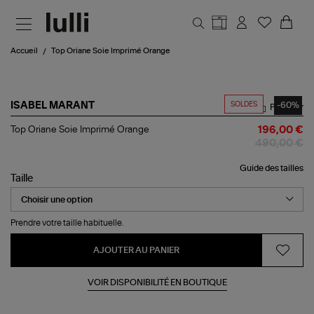
Aller au contenu principal
Accueil
Top Oriane Soie Imprimé Orange
SOLDES
-60%
ISABEL MARANT
Partager
Top
Top Oriane Soie Imprimé Orange
196,00 €
Oriane
490,00 €
Soie
Imprimé
Guide des tailles
Orange
Taille
Prendre votre taille habituelle.
AJOUTER AU PANIER
VOIR DISPONIBILITÉ EN BOUTIQUE