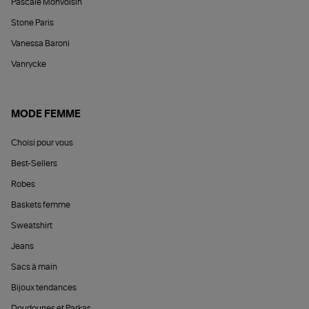
Pascale Monvoisin
Stone Paris
Vanessa Baroni
Vanrycke
MODE FEMME
Choisi pour vous
Best-Sellers
Robes
Baskets femme
Sweatshirt
Jeans
Sacs à main
Bijoux tendances
Doudounes et Parkas