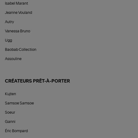
Isabel Marant
Jeanne Vouland
Autry
Vanessa Bruno
Ugg
Baobab Collection
Assouline
CRÉATEURS PRÊT-À-PORTER
Kujten
Samsoe Samsoe
Soeur
Ganni
Éric Bompard