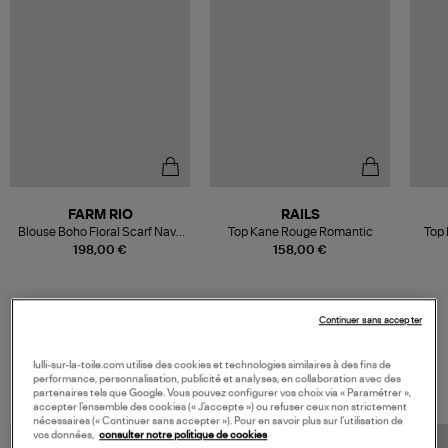
FARM RIO
RAILS
Blouse Boho Floral Scarf Navy
Top Kane Rouge Romantic
Top 
Blue
198,00 €
158,00 €
Continuer sans accepter
VOS DERNIERS PRODUITS VUS
lulli-sur-la-toile.com utilise des cookies et technologies similaires à des fins de
performance, personnalisation, publicité et analyses, en collaboration avec des
partenaires tels que Google. Vous pouvez configurer vos choix via « Paramétrer »,
accepter l’ensemble des cookies (« J’accepte ») ou refuser ceux non strictement
nécessaires (« Continuer sans accepter »). Pour en savoir plus sur l’utilisation de
vos données,
consulter notre politique de cookies