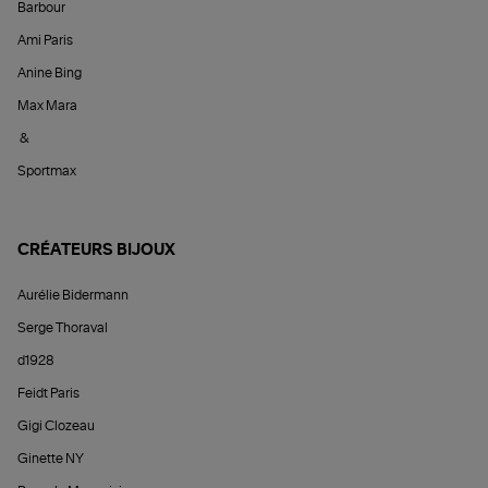
Barbour
Ami Paris
Anine Bing
Max Mara
&
Sportmax
CRÉATEURS BIJOUX
Aurélie Bidermann
Serge Thoraval
d1928
Feidt Paris
Gigi Clozeau
Ginette NY